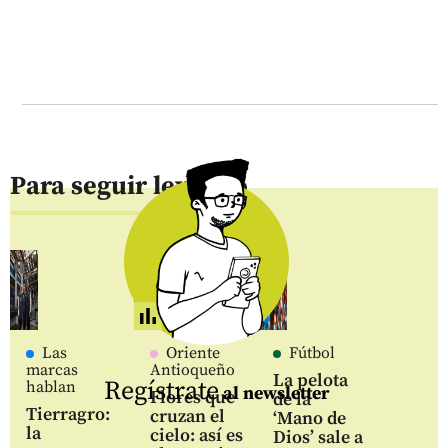
Para seguir leyendo
Las
Oriente
Fútbol
marcas
Antioqueño
La pelota
Regístrate
hablan
al newsletter
Flores que
de la
Tierragro:
cruzan el
‘Mano de
la
cielo: así es
Dios’ sale a