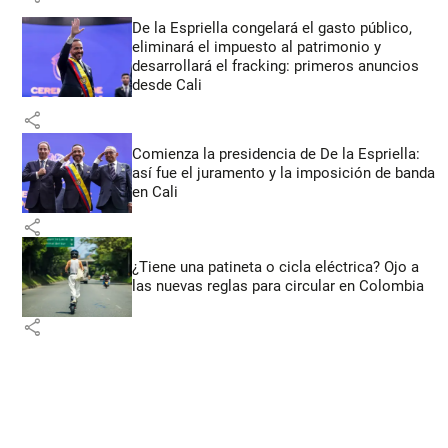
De la Espriella congelará el gasto público,
eliminará el impuesto al patrimonio y
desarrollará el fracking: primeros anuncios
desde Cali
share
Comienza la presidencia de De la Espriella:
así fue el juramento y la imposición de banda
en Cali
share
¿Tiene una patineta o cicla eléctrica? Ojo a
las nuevas reglas para circular en Colombia
share