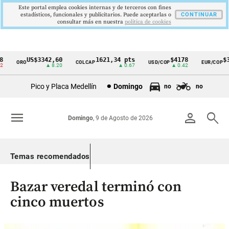
Este portal emplea cookies internas y de terceros con fines
estadísticos, funcionales y publicitarios. Puede aceptarlas o
CONTINUAR
consultar más en nuestra
politica de cookies
US$3342,60
1621,34 pts
$4178
$364
ORO
COLCAP
USD/COP
EUR/COP
Cintillo
▲ 8.20
▲ 0.67
▲ 0.42
de
Pico y Placa Medellín
Domingo
no
no
indicadores
económicos
menu
person
search
Domingo
, 9 de Agosto de 2026
Colombia
Temas recomendados
Bazar veredal terminó con
cinco muertos