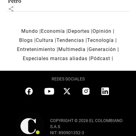
Petro
share
Mundo
Economía
Deportes
Opinión
Blogs
Cultura
Tendencias
Tecnología
Entretenimiento
Multimedia
Generación
Especiales marcas aliadas
Pódcast
REDES SOCIALES
COPYRIGHT © 2026 EL COLOMBIANO
S.A.S
NIT: 890901352-3