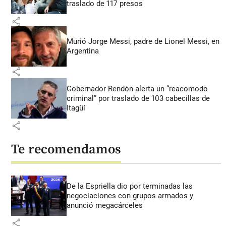
traslado de 117 presos
share
Murió Jorge Messi, padre de Lionel Messi, en
Argentina
share
Gobernador Rendón alerta un “reacomodo
criminal” por traslado de 103 cabecillas de
Itagüí
share
Te recomendamos
De la Espriella dio por terminadas las
negociaciones con grupos armados y
anunció megacárceles
share