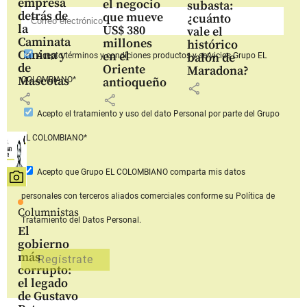
empresa
el negocio
subasta:
detrás de
que mueve
¿cuánto
la
US$ 380
vale el
Caminata
millones
histórico
Canina y
en el
balón de
Acepto
términos y condiciones productos y servicios
Grupo EL
de
Oriente
Maradona?
Mascotas
COLOMBIANO*
antioqueño
share
share
share
Acepto
el tratamiento y uso del dato Personal
por parte del Grupo
EL COLOMBIANO*
Acepto que Grupo EL COLOMBIANO
comparta mis datos
personales con terceros aliados comerciales
conforme su Política de
Columnistas
Tratamiento del Datos Personal.
El
gobierno
más
corrupto:
el legado
de Gustavo