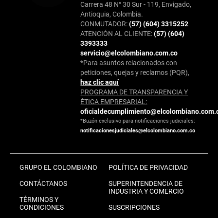
Carrera 48 N° 30 Sur - 119, Envigado,
Antioquia, Colombia.
CONMUTADOR:
(57) (604) 3315252
ATENCIÓN AL CLIENTE:
(57) (604)
3393333
servicio@elcolombiano.com.co
*Para asuntos relacionados con
peticiones, quejas y reclamos (PQR),
haz clic aquí
PROGRAMA DE TRANSPARENCIA Y
ÉTICA EMPRESARIAL:
oficialdecumplimiento@elcolombiano.com.
*Buzón exclusivo para notificaciones judiciales:
notificacionesjudiciales@elcolombiano.com.co
GRUPO EL COLOMBIANO
POLÍTICA DE PRIVACIDAD
CONTÁCTANOS
SUPERINTENDENCIA DE
INDUSTRIA Y COMERCIO
TÉRMINOS Y
CONDICIONES
SUSCRIPCIONES