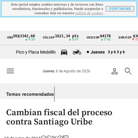
Este portal emplea cookies internas y de terceros con fines
estadísticos, funcionales y publicitarios. Puede aceptarlas o
CONTINUAR
consultar más en nuestra
politica de cookies
US$3342,60
1621,34 pts
$4178
$36
ORO
COLCAP
USD/COP
EUR/COP
Cintillo
▲ 8.20
▲ 0.67
▲ 0.42
▼ 25.
de
Pico y Placa Medellín
Jueves
3 y 6
3 y 6
indicadores
económicos
menu
person
search
Jueves
, 6 de Agosto de 2026
Colombia
Temas recomendados
Cambian fiscal del proceso
contra Santiago Uribe