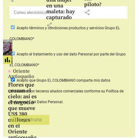
piloto?
en una
maleta: hay
share
capturado
share
Acepto
términos y condiciones productos y servicios
Grupo EL
COLOMBIANO*
Acepto
el tratamiento y uso del dato Personal
por parte del Grupo
EL COLOMBIANO*
Oriente
Antioqueño
Acepto que Grupo EL COLOMBIANO
comparta mis datos
Flores que
cruzan el
personales con terceros aliados comerciales
conforme su Política de
cielo: así es
el negocio
Tratamiento del Datos Personal.
que mueve
US$ 380
millones
en el
Oriente
antioqueño