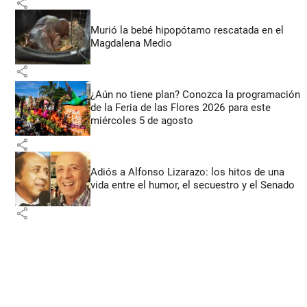
share
Murió la bebé hipopótamo rescatada en el
Magdalena Medio
share
¿Aún no tiene plan? Conozca la programación
de la Feria de las Flores 2026 para este
miércoles 5 de agosto
share
Adiós a Alfonso Lizarazo: los hitos de una
vida entre el humor, el secuestro y el Senado
share