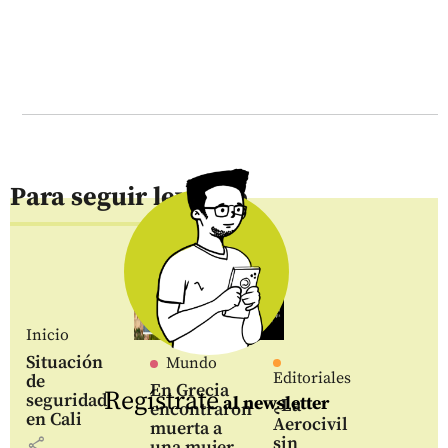
Para seguir leyendo
Inicio
Situación
Mundo
Editoriales
de
En Grecia
Regístrate
seguridad
al newsletter
¿La
encontraron
en Cali
Aerocivil
muerta a
sin
share
una mujer