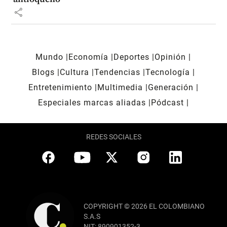
share
Mundo
Economía
Deportes
Opinión
Blogs
Cultura
Tendencias
Tecnología
Entretenimiento
Multimedia
Generación
Especiales marcas aliadas
Pódcast
REDES SOCIALES
COPYRIGHT © 2026 EL COLOMBIANO
S.A.S
NIT: 890901352-3