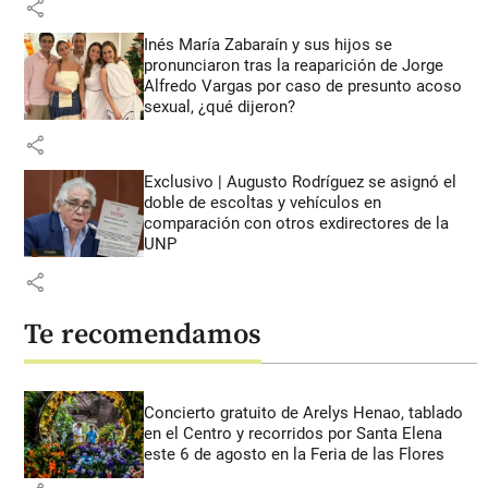
share
Inés María Zabaraín y sus hijos se
pronunciaron tras la reaparición de Jorge
Alfredo Vargas por caso de presunto acoso
sexual, ¿qué dijeron?
share
Exclusivo | Augusto Rodríguez se asignó el
doble de escoltas y vehículos en
comparación con otros exdirectores de la
UNP
share
Te recomendamos
Concierto gratuito de Arelys Henao, tablado
en el Centro y recorridos por Santa Elena
este 6 de agosto en la Feria de las Flores