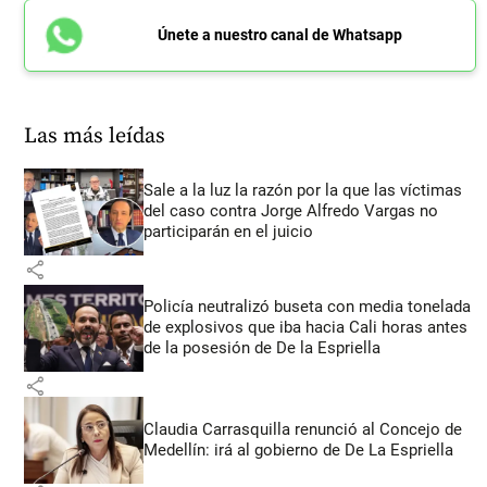
Únete a nuestro canal de Whatsapp
Las más leídas
Sale a la luz la razón por la que las víctimas
del caso contra Jorge Alfredo Vargas no
participarán en el juicio
share
Policía neutralizó buseta con media tonelada
de explosivos que iba hacia Cali horas antes
de la posesión de De la Espriella
share
Claudia Carrasquilla renunció al Concejo de
Medellín: irá al gobierno de De La Espriella