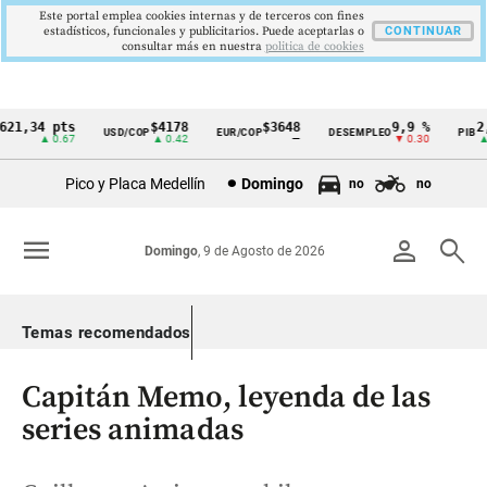
Este portal emplea cookies internas y de terceros con fines
estadísticos, funcionales y publicitarios. Puede aceptarlas o
CONTINUAR
consultar más en nuestra
politica de cookies
1,34 pts
$4178
$3648
9,9 %
2,8
USD/COP
EUR/COP
DESEMPLEO
PIB
Cintillo
▲ 0.67
▲ 0.42
—
▼ 0.30
▲ 0
de
Pico y Placa Medellín
Domingo
no
no
indicadores
económicos
menu
person
search
Domingo
, 9 de Agosto de 2026
Colombia
Temas recomendados
Capitán Memo, leyenda de las
series animadas