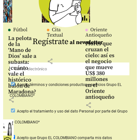
Fútbol
Cita
Oriente
Textual
Antioqueño
La pelota
Regístrate
al newsletter
Flores que
de la
cruzan el
‘Mano de
cielo: así es
Dios’ sale a
share
el negocio
subasta:
que mueve
¿cuánto
US$ 380
vale el
millones
histórico
en el
balón de
Acepto
términos y condiciones productos y servicios
Grupo EL
Oriente
Maradona?
COLOMBIANO*
antioqueño
share
share
Acepto
el tratamiento y uso del dato Personal
por parte del Grupo
EL COLOMBIANO*
Acepto que Grupo EL COLOMBIANO
comparta mis datos