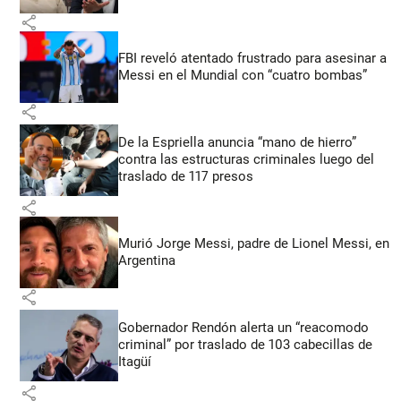
share
FBI reveló atentado frustrado para asesinar a
Messi en el Mundial con “cuatro bombas”
share
De la Espriella anuncia “mano de hierro”
contra las estructuras criminales luego del
traslado de 117 presos
share
Murió Jorge Messi, padre de Lionel Messi, en
Argentina
share
Gobernador Rendón alerta un “reacomodo
criminal” por traslado de 103 cabecillas de
Itagüí
share