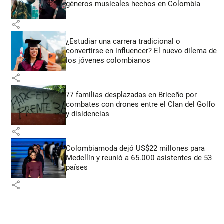
géneros musicales hechos en Colombia
share
¿Estudiar una carrera tradicional o
convertirse en influencer? El nuevo dilema de
los jóvenes colombianos
share
77 familias desplazadas en Briceño por
combates con drones entre el Clan del Golfo
y disidencias
share
Colombiamoda dejó US$22 millones para
Medellín y reunió a 65.000 asistentes de 53
países
share