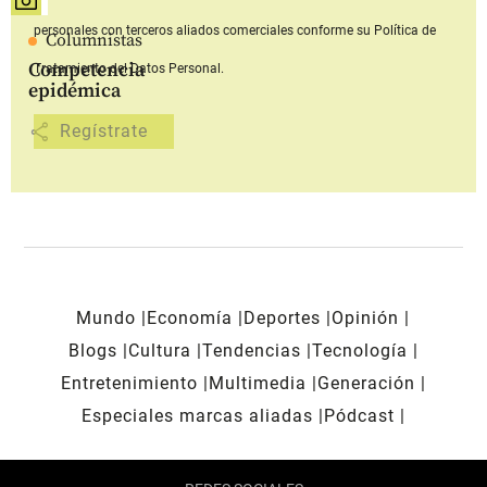
personales con terceros aliados comerciales
conforme su Política de
Columnistas
Competencia
Tratamiento del Datos Personal.
epidémica
share
Mundo
Economía
Deportes
Opinión
Blogs
Cultura
Tendencias
Tecnología
Entretenimiento
Multimedia
Generación
Especiales marcas aliadas
Pódcast