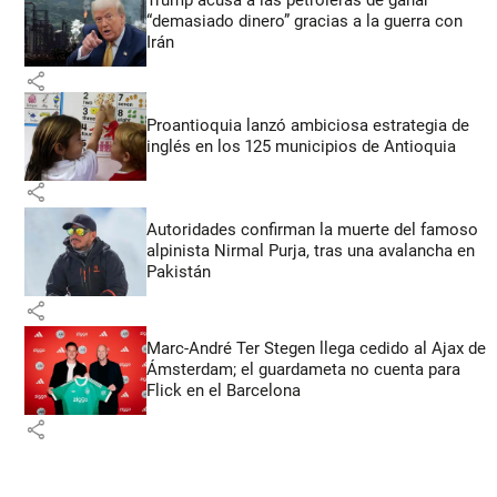
Trump acusa a las petroleras de ganar
“demasiado dinero” gracias a la guerra con
Irán
share
Proantioquia lanzó ambiciosa estrategia de
inglés en los 125 municipios de Antioquia
share
Autoridades confirman la muerte del famoso
alpinista Nirmal Purja, tras una avalancha en
Pakistán
share
Marc-André Ter Stegen llega cedido al Ajax de
Ámsterdam; el guardameta no cuenta para
Flick en el Barcelona
share