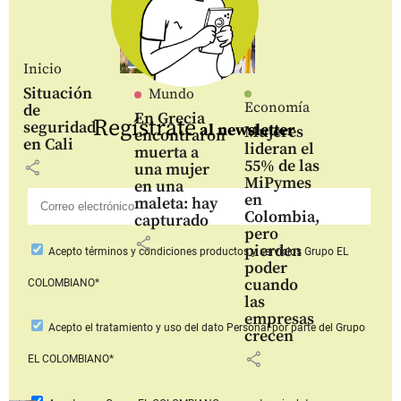
Inicio
Situación
Mundo
Economía
de
En Grecia
Regístrate
seguridad
al newsletter
Mujeres
encontraron
en Cali
lideran el
muerta a
55% de las
share
una mujer
MiPymes
en una
en
maleta: hay
Colombia,
capturado
pero
share
pierden
Acepto
términos y condiciones productos y servicios
Grupo EL
poder
cuando
COLOMBIANO*
las
empresas
Acepto
el tratamiento y uso del dato Personal
por parte del Grupo
crecen
share
EL COLOMBIANO*