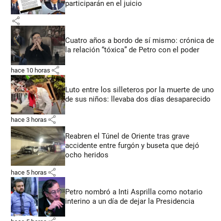
participarán en el juicio
share
Cuatro años a bordo de sí mismo: crónica de
la relación “tóxica” de Petro con el poder
share
hace 10 horas
Luto entre los silleteros por la muerte de uno
de sus niños: llevaba dos días desaparecido
share
hace 3 horas
Reabren el Túnel de Oriente tras grave
accidente entre furgón y buseta que dejó
ocho heridos
share
hace 5 horas
Petro nombró a Inti Asprilla como notario
interino a un día de dejar la Presidencia