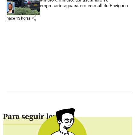
Minuto a minuto: así asesinaron a
empresario aguacatero en mall de Envigado
share
hace 13 horas
Para seguir leyendo