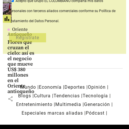
Acepto que Grupo EL COLOMBIANO
comparta mis datos
personales con terceros aliados comerciales
conforme su Política de
Tratamiento del Datos Personal.
Oriente
Antioqueño
Flores que
cruzan el
cielo: así es
el negocio
que mueve
US$ 380
millones
en el
Oriente
Mundo
Economía
Deportes
Opinión
antioqueño
Blogs
Cultura
Tendencias
Tecnología
share
Entretenimiento
Multimedia
Generación
Especiales marcas aliadas
Pódcast