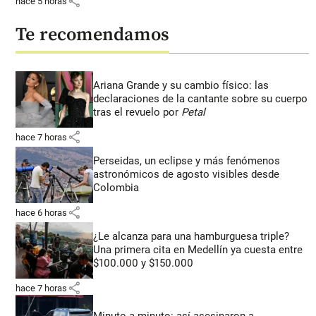
share
hace 5 horas
Te recomendamos
Ariana Grande y su cambio físico: las
declaraciones de la cantante sobre su cuerpo
tras el revuelo por
Petal
share
hace 7 horas
Perseidas, un eclipse y más fenómenos
astronómicos de agosto visibles desde
Colombia
share
hace 6 horas
¿Le alcanza para una hamburguesa triple?
Una primera cita en Medellín ya cuesta entre
$100.000 y $150.000
share
hace 7 horas