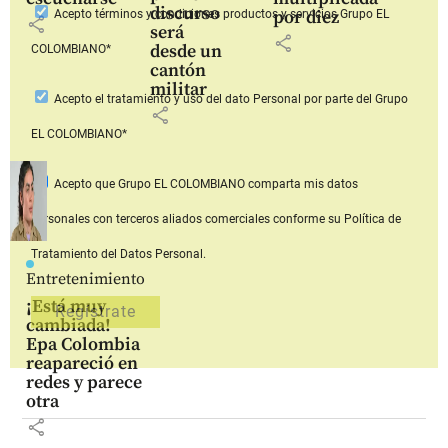
discurso
por diez
Acepto
términos y condiciones productos y servicios
Grupo EL
share
será
share
desde un
COLOMBIANO*
cantón
militar
Acepto
el tratamiento y uso del dato Personal
por parte del Grupo
share
EL COLOMBIANO*
Acepto que Grupo EL COLOMBIANO
comparta mis datos
personales con terceros aliados comerciales
conforme su Política de
Tratamiento del Datos Personal.
Entretenimiento
¡Está muy
cambiada!
Epa Colombia
reapareció en
redes y parece
otra
share