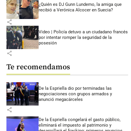
¿Quién es DJ Gunn Lundemo, la amiga que
recibió a Verónica Alcocer en Suecia?
share
Video | Policía detuvo a un ciudadano francés
por intentar romper la seguridad de la
posesión
share
Te recomendamos
De la Espriella dio por terminadas las
negociaciones con grupos armados y
anunció megacárceles
share
De la Espriella congelará el gasto público,
eliminará el impuesto al patrimonio y
desarrollará el fracking: primeros anuncios