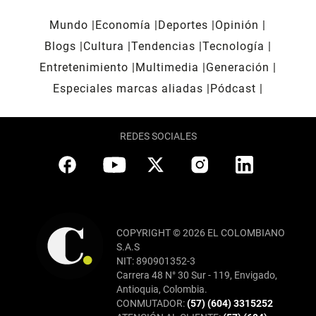
Mundo
Economía
Deportes
Opinión
Blogs
Cultura
Tendencias
Tecnología
Entretenimiento
Multimedia
Generación
Especiales marcas aliadas
Pódcast
REDES SOCIALES
COPYRIGHT © 2026 EL COLOMBIANO
S.A.S
NIT: 890901352-3
Carrera 48 N° 30 Sur - 119, Envigado,
Antioquia, Colombia.
CONMUTADOR:
(57) (604) 3315252