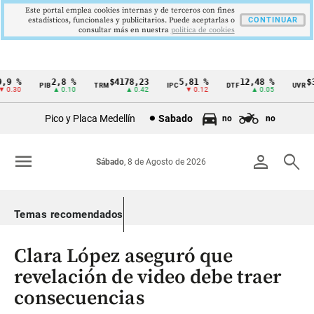
Este portal emplea cookies internas y de terceros con fines
estadísticos, funcionales y publicitarios. Puede aceptarlas o
CONTINUAR
consultar más en nuestra
politica de cookies
9 %
2,8 %
$4178,23
5,81 %
12,48 %
$38
PIB
TRM
IPC
DTF
UVR
Cintillo
0.30
▲ 0.10
▲ 0.42
▼ 0.12
▲ 0.05
de
Pico y Placa Medellín
Sabado
no
no
indicadores
económicos
menu
person
search
Sábado
, 8 de Agosto de 2026
Colombia
Temas recomendados
Clara López aseguró que
revelación de video debe traer
consecuencias