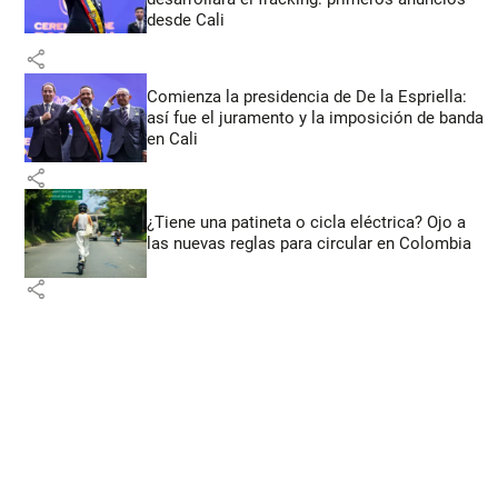
desde Cali
share
Comienza la presidencia de De la Espriella:
así fue el juramento y la imposición de banda
en Cali
share
¿Tiene una patineta o cicla eléctrica? Ojo a
las nuevas reglas para circular en Colombia
share