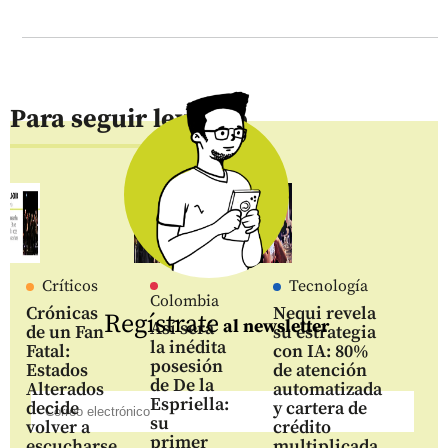
Para seguir leyendo
Críticos
Tecnología
Colombia
Crónicas
Nequi revela
Regístrate
al newsletter
Así será
de un Fan
su estrategia
la inédita
Fatal:
con IA: 80%
posesión
Estados
de atención
de De la
Alterados
automatizada
Espriella:
decide
y cartera de
su
volver a
crédito
primer
escucharse
multiplicada