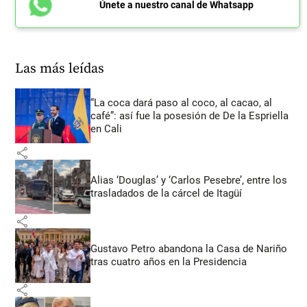
Únete a nuestro canal de Whatsapp
Las más leídas
“La coca dará paso al coco, al cacao, al
café”: así fue la posesión de De la Espriella
en Cali
share
Alias ‘Douglas’ y ‘Carlos Pesebre’, entre los
trasladados de la cárcel de Itagüí
share
Gustavo Petro abandona la Casa de Nariño
tras cuatro años en la Presidencia
share