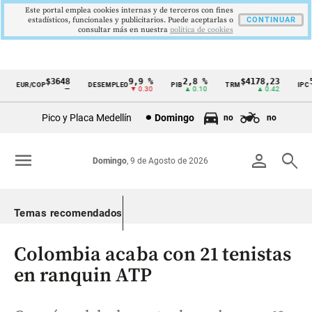
Este portal emplea cookies internas y de terceros con fines
estadísticos, funcionales y publicitarios. Puede aceptarlas o
CONTINUAR
consultar más en nuestra
politica de cookies
$3648
9,9 %
2,8 %
$4178,23
5,
EUR/COP
DESEMPLEO
PIB
TRM
IPC
Cintillo
—
▼ 0.30
▲ 0.10
▲ 0.42
▼
de
Pico y Placa Medellín
Domingo
no
no
indicadores
económicos
menu
person
search
Domingo
, 9 de Agosto de 2026
Colombia
Temas recomendados
Colombia acaba con 21 tenistas
en ranquin ATP