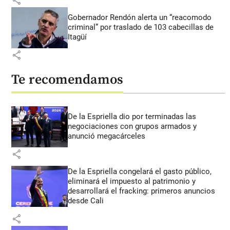
share
Gobernador Rendón alerta un “reacomodo
criminal” por traslado de 103 cabecillas de
Itagüí
share
Te recomendamos
De la Espriella dio por terminadas las
negociaciones con grupos armados y
anunció megacárceles
share
De la Espriella congelará el gasto público,
eliminará el impuesto al patrimonio y
desarrollará el fracking: primeros anuncios
desde Cali
share