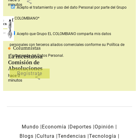
share
minutos
Acepto
el tratamiento y uso del dato Personal
por parte del Grupo
EL COLOMBIANO*
Acepto que Grupo EL COLOMBIANO
comparta mis datos
personales con terceros aliados comerciales
conforme su Política de
Columnistas
La incestuosa
Tratamiento del Datos Personal.
Comisión de
Absoluciones
hace 0
share
minutos
Mundo
Economía
Deportes
Opinión
Blogs
Cultura
Tendencias
Tecnología