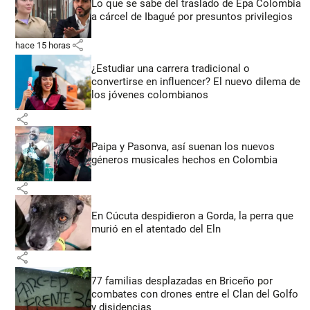
Lo que se sabe del traslado de Epa Colombia
a cárcel de Ibagué por presuntos privilegios
share
hace 15 horas
¿Estudiar una carrera tradicional o
convertirse en influencer? El nuevo dilema de
los jóvenes colombianos
share
Paipa y Pasonva, así suenan los nuevos
géneros musicales hechos en Colombia
share
En Cúcuta despidieron a Gorda, la perra que
murió en el atentado del Eln
share
77 familias desplazadas en Briceño por
combates con drones entre el Clan del Golfo
y disidencias