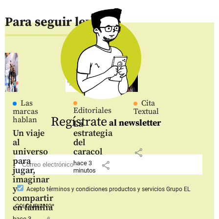
Para seguir leyendo
Las
Cita
Editoriales
marcas
Textual
Regístrate
hablan
al newsletter
La
Un viaje
estrategia
al
del
universo
caracol
share
para
hace 3
share
jugar,
minutos
imaginar
y
Acepto
términos y condiciones productos y servicios
Grupo EL
compartir
en familia
COLOMBIANO*
hace 3