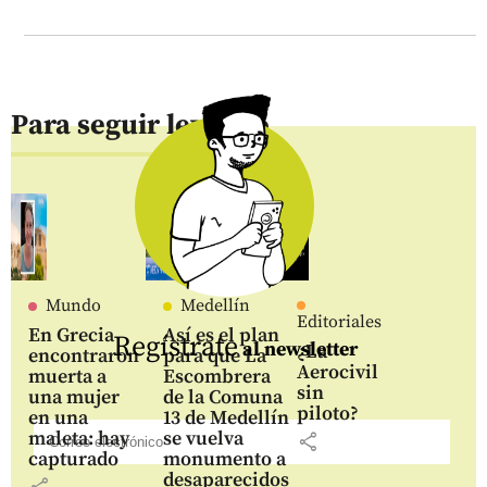
Para seguir leyendo
Mundo
Medellín
Editoriales
En Grecia
Así es el plan
Regístrate
al newsletter
¿La
encontraron
para que La
Aerocivil
muerta a
Escombrera
sin
una mujer
de la Comuna
piloto?
en una
13 de Medellín
maleta: hay
se vuelva
share
capturado
monumento a
desaparecidos