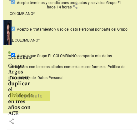
share
Acepto
términos y condiciones productos y servicios
Grupo EL
share
hace 14 horas
COLOMBIANO*
Acepto
el tratamiento y uso del dato Personal
por parte del Grupo
EL COLOMBIANO*
Acepto que Grupo EL COLOMBIANO
comparta mis datos
Economía
Grupo
personales con terceros aliados comerciales
conforme su Política de
Argos
promete
Tratamiento del Datos Personal.
duplicar
el
dividendo
en tres
años con
ACE
share