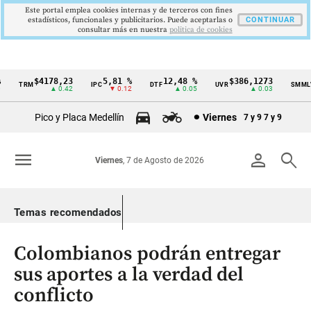
Este portal emplea cookies internas y de terceros con fines
estadísticos, funcionales y publicitarios. Puede aceptarlas o
CONTINUAR
consultar más en nuestra
politica de cookies
$4178,23
5,81 %
12,48 %
$386,1273
$
TRM
IPC
DTF
UVR
SMMLV
Cintillo
▲ 0.42
▼ 0.12
▲ 0.05
▲ 0.03
de
Pico y Placa Medellín
Viernes
7 y 9
7 y 9
indicadores
económicos
menu
person
search
Viernes
, 7 de Agosto de 2026
Colombia
Temas recomendados
Colombianos podrán entregar
sus aportes a la verdad del
conflicto