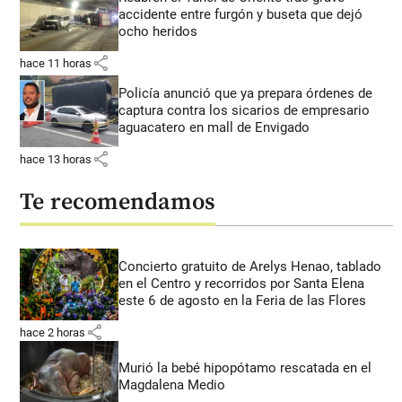
accidente entre furgón y buseta que dejó
ocho heridos
share
hace 11 horas
Policía anunció que ya prepara órdenes de
captura contra los sicarios de empresario
aguacatero en mall de Envigado
share
hace 13 horas
Te recomendamos
Concierto gratuito de Arelys Henao, tablado
en el Centro y recorridos por Santa Elena
este 6 de agosto en la Feria de las Flores
share
hace 2 horas
Murió la bebé hipopótamo rescatada en el
Magdalena Medio