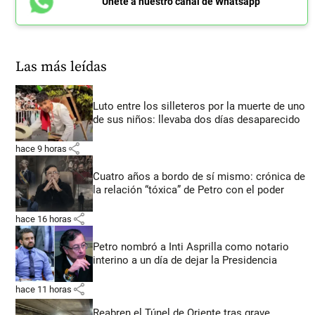
Únete a nuestro canal de Whatsapp
Las más leídas
Luto entre los silleteros por la muerte de uno
de sus niños: llevaba dos días desaparecido
share
hace 9 horas
Cuatro años a bordo de sí mismo: crónica de
la relación “tóxica” de Petro con el poder
share
hace 16 horas
Petro nombró a Inti Asprilla como notario
interino a un día de dejar la Presidencia
share
hace 11 horas
Reabren el Túnel de Oriente tras grave