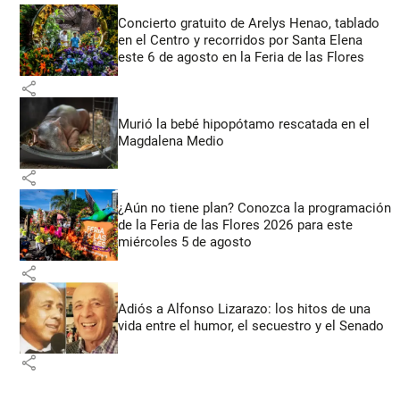
Concierto gratuito de Arelys Henao, tablado
en el Centro y recorridos por Santa Elena
este 6 de agosto en la Feria de las Flores
share
Murió la bebé hipopótamo rescatada en el
Magdalena Medio
share
¿Aún no tiene plan? Conozca la programación
de la Feria de las Flores 2026 para este
miércoles 5 de agosto
share
Adiós a Alfonso Lizarazo: los hitos de una
vida entre el humor, el secuestro y el Senado
share