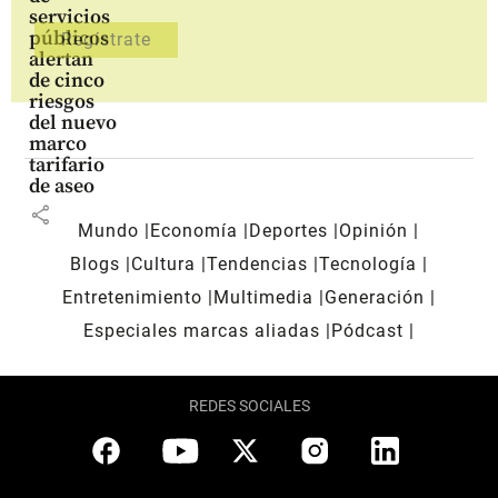
servicios
públicos
alertan
de cinco
riesgos
del nuevo
marco
tarifario
de aseo
share
Mundo
Economía
Deportes
Opinión
Blogs
Cultura
Tendencias
Tecnología
Entretenimiento
Multimedia
Generación
Especiales marcas aliadas
Pódcast
REDES SOCIALES