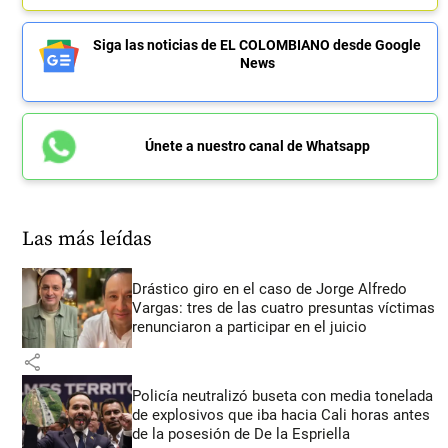
Siga las noticias de EL COLOMBIANO desde Google
News
Únete a nuestro canal de Whatsapp
Las más leídas
Drástico giro en el caso de Jorge Alfredo
Vargas: tres de las cuatro presuntas víctimas
renunciaron a participar en el juicio
share
Policía neutralizó buseta con media tonelada
de explosivos que iba hacia Cali horas antes
de la posesión de De la Espriella