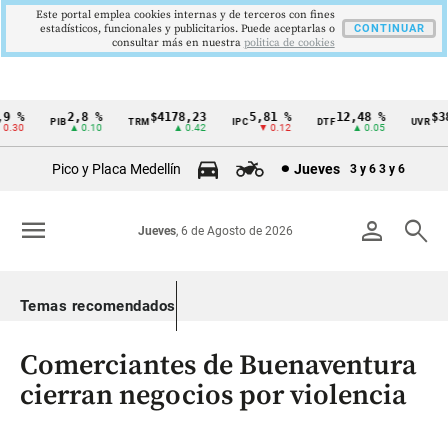
Este portal emplea cookies internas y de terceros con fines
estadísticos, funcionales y publicitarios. Puede aceptarlas o
CONTINUAR
consultar más en nuestra
politica de cookies
 %
2,8 %
$4178,23
5,81 %
12,48 %
$386
PIB
TRM
IPC
DTF
UVR
Cintillo
30
▲ 0.10
▲ 0.42
▼ 0.12
▲ 0.05
de
Pico y Placa Medellín
Jueves
3 y 6
3 y 6
indicadores
económicos
menu
person
search
Jueves
, 6 de Agosto de 2026
Colombia
Temas recomendados
Comerciantes de Buenaventura
cierran negocios por violencia