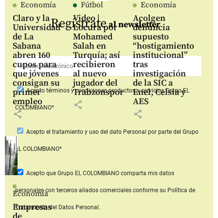
Economía
Fútbol
Economía
Claro y la
Video |
Acolgen
Regístrate
al newsletter
Universidad
Locura por
denuncia
de La
Mohamed
supuesto
Sabana
Salah en
“hostigamiento
abren 160
Turquía; así
institucional”
cupos para
recibieron
tras
que jóvenes
al nuevo
investigación
consigan su
jugador del
de la SIC a
primer
Trabzonspor
Enel, Celsia y
Acepto
términos y condiciones productos y servicios
Grupo EL
empleo
AES
share
COLOMBIANO*
share
share
Acepto
el tratamiento y uso del dato Personal
por parte del Grupo
EL COLOMBIANO*
Acepto que Grupo EL COLOMBIANO
comparta mis datos
personales con terceros aliados comerciales
conforme su Política de
Economía
Empresas
Tratamiento del Datos Personal.
de