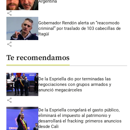
Argentina
share
Gobernador Rendón alerta un “reacomodo
criminal” por traslado de 103 cabecillas de
Itagüí
share
Te recomendamos
De la Espriella dio por terminadas las
negociaciones con grupos armados y
anunció megacárceles
share
De la Espriella congelará el gasto público,
eliminará el impuesto al patrimonio y
desarrollará el fracking: primeros anuncios
desde Cali