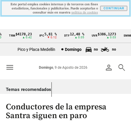
Este portal emplea cookies internas y de terceros con fines
estadísticos, funcionales y publicitarios. Puede aceptarlas o
CONTINUAR
consultar más en nuestra
politica de cookies
$4178,23
5,81 %
12,48 %
$386,1273
TRM
IPC
DTF
UVR
SMMLV
Cintillo
▲ 0.42
▼ 0.12
▲ 0.05
▲ 0.03
de
Pico y Placa Medellín
Domingo
no
no
indicadores
económicos
menu
person
search
Domingo
, 9 de Agosto de 2026
Colombia
Temas recomendados
Conductores de la empresa
Santra siguen en paro