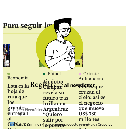
Para seguir leyendo
Fútbol
Oriente
Economía
Antioqueño
Jáminton
Regístrate
al newsletter
Esta es la
Flores que
Campaz
hoja de
cruzan el
revela su
ruta que
cielo: así es
futuro tras
los
el negocio
brillar en
gremios
que mueve
Argentina:
entregan
US$ 380
“Quiero
al
millones
salir por
Gobierno
en el
la puerta
Acepto
términos y condiciones productos y servicios
Grupo EL