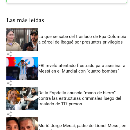
Las más leídas
Lo que se sabe del traslado de Epa Colombia
a cárcel de Ibagué por presuntos privilegios
share
FBI reveló atentado frustrado para asesinar a
Messi en el Mundial con “cuatro bombas”
share
De la Espriella anuncia “mano de hierro”
contra las estructuras criminales luego del
traslado de 117 presos
share
Murió Jorge Messi, padre de Lionel Messi, en