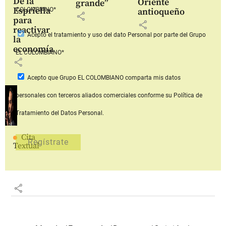
De la
Oriente
grande”
Espriella
COLOMBIANO*
antioqueño
share
para
share
reactivar
Acepto
el tratamiento y uso del dato Personal
por parte del Grupo
la
economía
EL COLOMBIANO*
share
Acepto que Grupo EL COLOMBIANO
comparta mis datos
personales con terceros aliados comerciales
conforme su Política de
Tratamiento del Datos Personal.
Cita
Textual
share