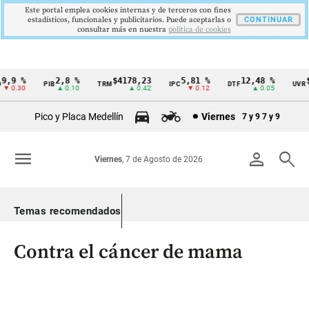
Este portal emplea cookies internas y de terceros con fines
estadísticos, funcionales y publicitarios. Puede aceptarlas o
CONTINUAR
consultar más en nuestra
politica de cookies
,9 %
2,8 %
$4178,23
5,81 %
12,48 %
$3
PIB
TRM
IPC
DTF
UVR
Cintillo
 0.30
▲ 0.10
▲ 0.42
▼ 0.12
▲ 0.05
de
Pico y Placa Medellín
Viernes
7 y 9
7 y 9
indicadores
económicos
menu
person
search
Viernes
, 7 de Agosto de 2026
Colombia
Temas recomendados
Contra el cáncer de mama