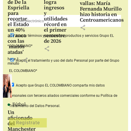
de De la
logra
vallas: María
Espriella
ingresos
Fernanda Murillo
para
y
hizo historia en
recortar
utilidades
Centroamericanos
el Estado
récord en
share
un 40%
el primer
arranca
semestre
Acepto
términos y condiciones productos y servicios
Grupo EL
con las
de 2026
‘manos
COLOMBIANO*
share
atadas’
hace 1
share
Acepto
el tratamiento y uso del dato Personal
por parte del Grupo
minuto
EL COLOMBIANO*
Acepto que Grupo EL COLOMBIANO
comparta mis datos
personales con terceros aliados comerciales
conforme su Política de
Fútbol
Tratamiento del Datos Personal.
Un
aficionado
del
Manchester