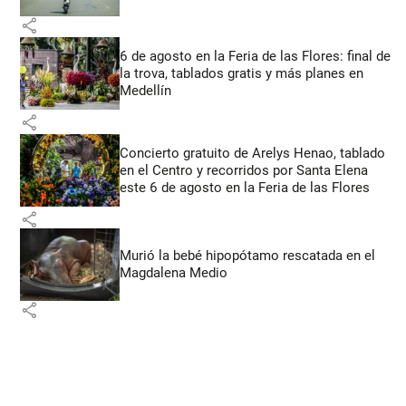
share
6 de agosto en la Feria de las Flores: final de
la trova, tablados gratis y más planes en
Medellín
share
Concierto gratuito de Arelys Henao, tablado
en el Centro y recorridos por Santa Elena
este 6 de agosto en la Feria de las Flores
share
Murió la bebé hipopótamo rescatada en el
Magdalena Medio
share