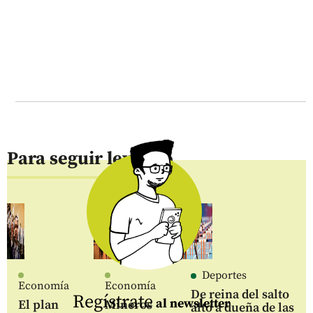
Para seguir leyendo
Deportes
Economía
Economía
De reina del salto
Regístrate
al newsletter
El plan
Mineros
alto a dueña de las