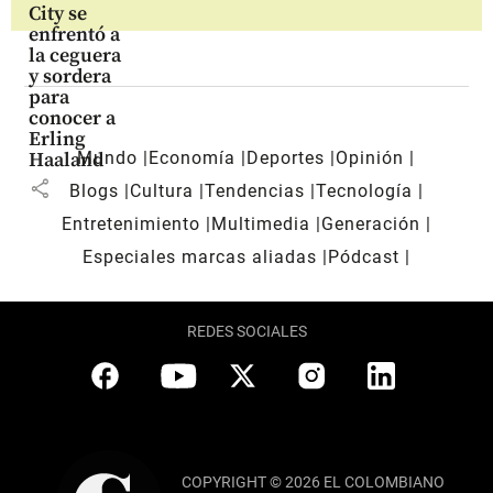
City se
enfrentó a
la ceguera
y sordera
para
conocer a
Erling
Mundo
Economía
Deportes
Opinión
Haaland
share
Blogs
Cultura
Tendencias
Tecnología
Entretenimiento
Multimedia
Generación
Especiales marcas aliadas
Pódcast
REDES SOCIALES
COPYRIGHT © 2026 EL COLOMBIANO