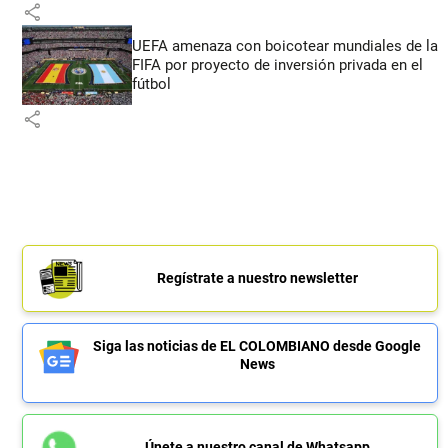
share
UEFA amenaza con boicotear mundiales de la
FIFA por proyecto de inversión privada en el
fútbol
share
Regístrate a nuestro newsletter
Siga las noticias de EL COLOMBIANO desde Google
News
Únete a nuestro canal de Whatsapp