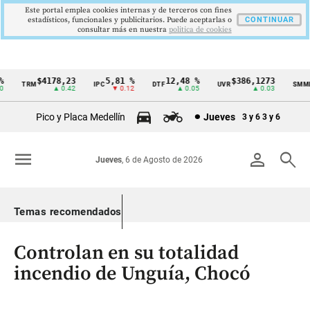
Este portal emplea cookies internas y de terceros con fines
estadísticos, funcionales y publicitarios. Puede aceptarlas o
CONTINUAR
consultar más en nuestra
politica de cookies
$4178,23
5,81 %
12,48 %
$386,1273
TRM
IPC
DTF
UVR
SMMLV
Cintillo
▲ 0.42
▼ 0.12
▲ 0.05
▲ 0.03
de
Pico y Placa Medellín
Jueves
3 y 6
3 y 6
indicadores
económicos
menu
person
search
Jueves
, 6 de Agosto de 2026
Colombia
Temas recomendados
Controlan en su totalidad
incendio de Unguía, Chocó