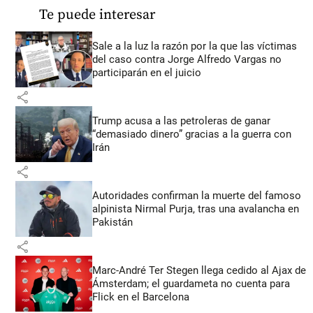
Te puede interesar
Sale a la luz la razón por la que las víctimas
del caso contra Jorge Alfredo Vargas no
participarán en el juicio
share
Trump acusa a las petroleras de ganar
“demasiado dinero” gracias a la guerra con
Irán
share
Autoridades confirman la muerte del famoso
alpinista Nirmal Purja, tras una avalancha en
Pakistán
share
Marc-André Ter Stegen llega cedido al Ajax de
Ámsterdam; el guardameta no cuenta para
Flick en el Barcelona