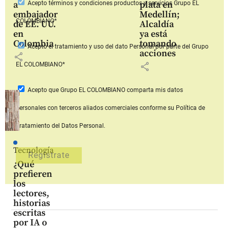
a
plata en
Acepto
términos y condiciones productos y servicios
Grupo EL
embajador
Medellín;
COLOMBIANO*
de EE. UU.
Alcaldía
en
ya está
Colombia
tomando
Acepto
el tratamiento y uso del dato Personal
por parte del Grupo
acciones
share
share
EL COLOMBIANO*
Acepto que Grupo EL COLOMBIANO
comparta mis datos
personales con terceros aliados comerciales
conforme su Política de
Tratamiento del Datos Personal.
Tecnología
¿Qué
prefieren
los
lectores,
historias
escritas
por IA o