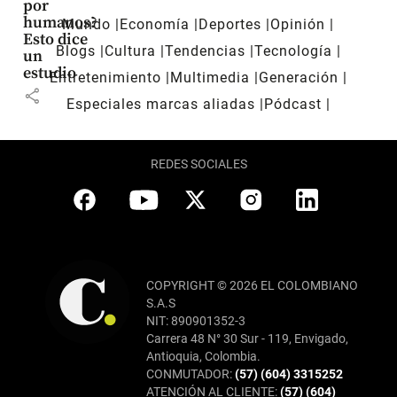
por
humanos?
Mundo
Economía
Deportes
Opinión
Esto dice
Blogs
Cultura
Tendencias
Tecnología
un
estudio
Entretenimiento
Multimedia
Generación
share
Especiales marcas aliadas
Pódcast
REDES SOCIALES
COPYRIGHT © 2026 EL COLOMBIANO
S.A.S
NIT: 890901352-3
Carrera 48 N° 30 Sur - 119, Envigado,
Antioquia, Colombia.
CONMUTADOR:
(57) (604) 3315252
ATENCIÓN AL CLIENTE:
(57) (604)