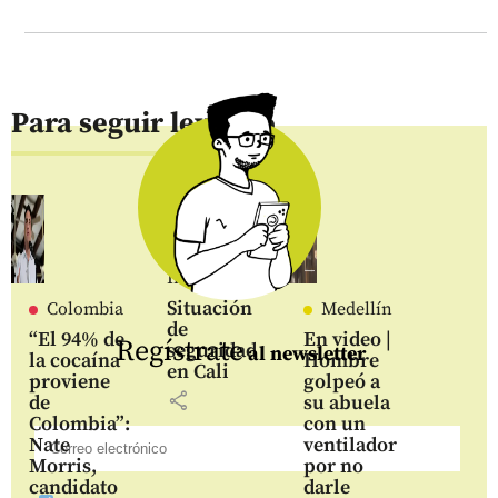
Para seguir leyendo
Inicio
Situación
Colombia
Medellín
de
“El 94% de
En video |
Regístrate
seguridad
al newsletter
la cocaína
Hombre
en Cali
proviene
golpeó a
share
de
su abuela
Colombia”:
con un
Nate
ventilador
Morris,
por no
candidato
darle