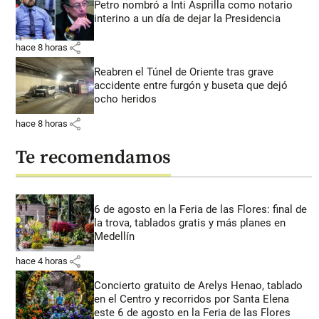
Petro nombró a Inti Asprilla como notario
interino a un día de dejar la Presidencia
share
hace 8 horas
Reabren el Túnel de Oriente tras grave
accidente entre furgón y buseta que dejó
ocho heridos
share
hace 8 horas
Te recomendamos
6 de agosto en la Feria de las Flores: final de
la trova, tablados gratis y más planes en
Medellín
share
hace 4 horas
Concierto gratuito de Arelys Henao, tablado
en el Centro y recorridos por Santa Elena
este 6 de agosto en la Feria de las Flores