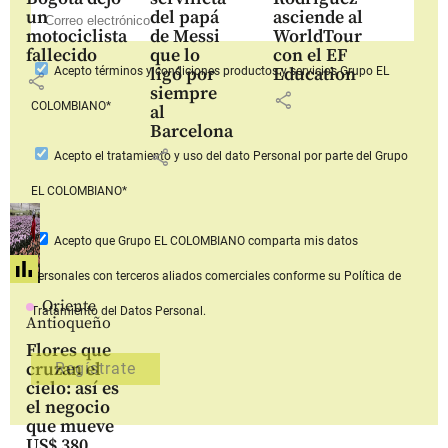
un
del papá
asciende al
motociclista
de Messi
WorldTour
fallecido
que lo
con el EF
ligó por
Education
Acepto
términos y condiciones productos y servicios
Grupo EL
share
siempre
share
COLOMBIANO*
al
Barcelona
share
Acepto
el tratamiento y uso del dato Personal
por parte del Grupo
EL COLOMBIANO*
Acepto que Grupo EL COLOMBIANO
comparta mis datos
personales con terceros aliados comerciales
conforme su Política de
Oriente
Tratamiento del Datos Personal.
Antioqueño
Flores que
cruzan el
cielo: así es
el negocio
que mueve
US$ 380