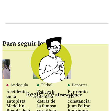
Para seguir leyendo
Antioquia
Fútbol
Deportes
Accidente
Esta es la
El premio
Regístrate
al newsletter
en la
historia
a la
autopista
detrás de
constancia:
Medellín-
la famosa
Juan Felipe
Bogotá dejó
servilleta
Rodríguez