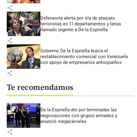
share
Defensoría alerta por ola de ataques
terroristas en 11 departamentos y lanza
llamado urgente a De la Espriella
share
Gobierno De la Espriella busca el
restablecimiento comercial con Venezuela
con apoyo de empresarios antioqueños
share
Te recomendamos
De la Espriella dio por terminadas las
negociaciones con grupos armados y
anunció megacárceles
share