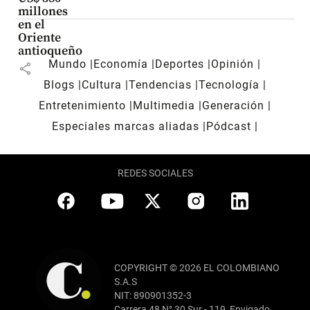
millones
en el
Oriente
antioqueño
Mundo
Economía
Deportes
Opinión
share
Blogs
Cultura
Tendencias
Tecnología
Entretenimiento
Multimedia
Generación
Especiales marcas aliadas
Pódcast
REDES SOCIALES
COPYRIGHT © 2026 EL COLOMBIANO
S.A.S
NIT: 890901352-3
Carrera 48 N° 30 Sur - 119, Envigado,