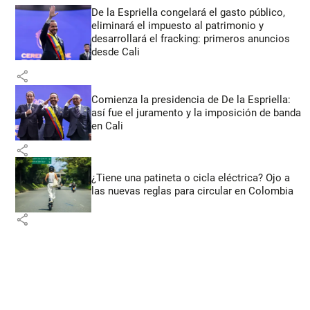
De la Espriella congelará el gasto público,
eliminará el impuesto al patrimonio y
desarrollará el fracking: primeros anuncios
desde Cali
share
Comienza la presidencia de De la Espriella:
así fue el juramento y la imposición de banda
en Cali
share
¿Tiene una patineta o cicla eléctrica? Ojo a
las nuevas reglas para circular en Colombia
share