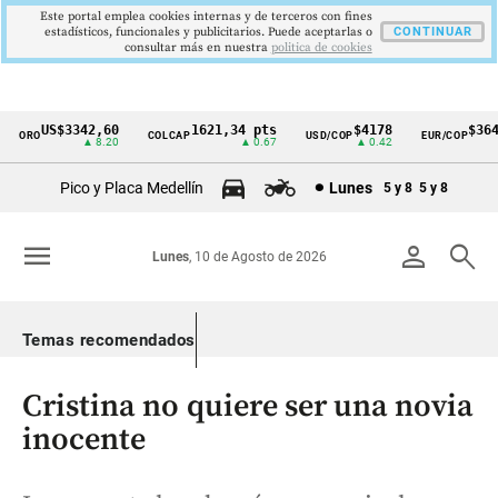
Este portal emplea cookies internas y de terceros con fines
estadísticos, funcionales y publicitarios. Puede aceptarlas o
CONTINUAR
consultar más en nuestra
politica de cookies
US$3342,60
1621,34 pts
$4178
$3649
ORO
COLCAP
USD/COP
EUR/COP
Cintillo
▲ 8.20
▲ 0.67
▲ 0.42
—
de
Pico y Placa Medellín
Lunes
5 y 8
5 y 8
indicadores
económicos
menu
person
search
Lunes
, 10 de Agosto de 2026
Colombia
Temas recomendados
Cristina no quiere ser una novia
inocente