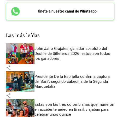
Únete a nuestro canal de Whatsapp
Las más leídas
John Jairo Grajales, ganador absoluto del
Desfile de Silleteros 2026: estos son todos
los ganadores
share
Presidente De la Espriella confirma captura
de ‘Boni’, segundo cabecilla de la Segunda
Marquetalia
share
Estas son las tres colombianas que murieron
en accidente aéreo en Brasil; viajaban para
celebrar unos quince