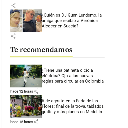
share
¿Quién es DJ Gunn Lundemo, la
amiga que recibió a Verónica
Alcocer en Suecia?
share
Te recomendamos
¿Tiene una patineta o cicla
eléctrica? Ojo a las nuevas
reglas para circular en Colombia
share
hace 12 horas
6 de agosto en la Feria de las
Flores: final de la trova, tablados
gratis y más planes en Medellín
share
hace 15 horas