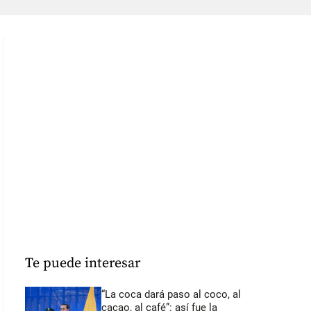
Te puede interesar
“La coca dará paso al coco, al
cacao, al café”: así fue la