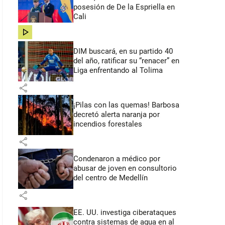
posesión de De la Espriella en
Cali
share
DIM buscará, en su partido 40
del año, ratificar su “renacer” en
Liga enfrentando al Tolima
share
¡Pilas con las quemas! Barbosa
decretó alerta naranja por
incendios forestales
share
Condenaron a médico por
abusar de joven en consultorio
del centro de Medellín
share
EE. UU. investiga ciberataques
contra sistemas de agua en al