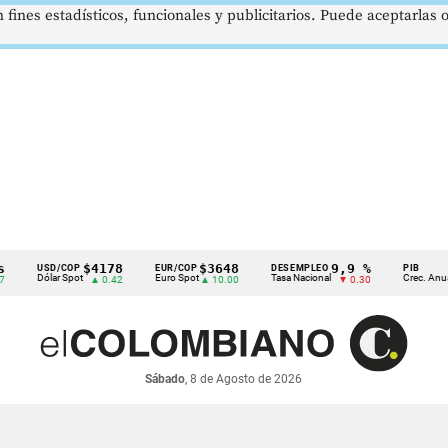
 fines estadísticos, funcionales y publicitarios. Puede aceptarlas
$4178
$3648
9,9 %
2,8
USD/COP
EUR/COP
DESEMPLEO
PIB
Dólar Spot
Euro Spot
Tasa Nacional
Crec. Anual
▲ 0.42
▲ 10.00
▼ 0.30
▲ 0.
Sábado
, 8 de Agosto de 2026