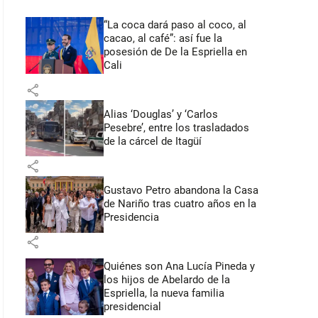
“La coca dará paso al coco, al
cacao, al café”: así fue la
posesión de De la Espriella en
Cali
share
Alias ‘Douglas’ y ‘Carlos
Pesebre’, entre los trasladados
de la cárcel de Itagüí
share
Gustavo Petro abandona la Casa
de Nariño tras cuatro años en la
Presidencia
share
Quiénes son Ana Lucía Pineda y
los hijos de Abelardo de la
Espriella, la nueva familia
presidencial