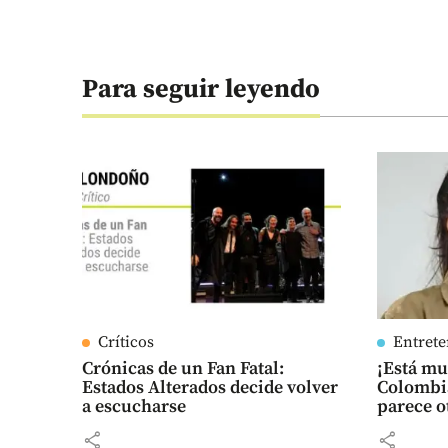
Para seguir leyendo
Críticos
Entret
Crónicas de un Fan Fatal:
¡Está m
Estados Alterados decide volver
Colombia
a escucharse
parece o
share
share