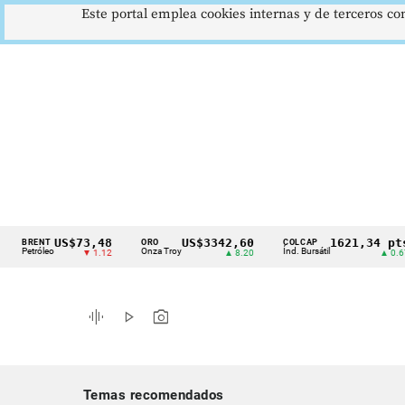
Este portal emplea cookies internas y de terceros con
US$73,48
US$3342,60
1621,34 pts
RENT
ORO
COLCAP
Cintillo
tróleo
Onza Troy
Índ. Bursátil
▼ 1.12
▲ 8.20
▲ 0.67
de
indicadores
graphic_eq
play_arrow
photo_camera
económicos
Colombia
Temas recomendados