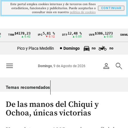
Este portal emplea cookies internas y de terceros con fines
estadísticos, funcionales y publicitarios. Puede aceptarlas o
CONTINUAR
consultar más en nuestra
politica de cookies
$4178,23
5,81 %
12,48 %
$386,1273
$
TRM
IPC
DTF
UVR
SMMLV
Cintillo
▲ 0.42
▼ 0.12
▲ 0.05
▲ 0.03
de
Pico y Placa Medellín
Domingo
no
no
indicadores
económicos
menu
person
search
Domingo
, 9 de Agosto de 2026
Colombia
Temas recomendados
De las manos del Chiqui y
Ochoa, únicas victorias