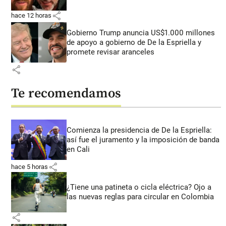
share
hace 12 horas
Gobierno Trump anuncia US$1.000 millones
de apoyo a gobierno de De la Espriella y
promete revisar aranceles
share
Te recomendamos
Comienza la presidencia de De la Espriella:
así fue el juramento y la imposición de banda
en Cali
share
hace 5 horas
¿Tiene una patineta o cicla eléctrica? Ojo a
las nuevas reglas para circular en Colombia
share