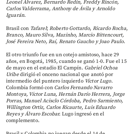
Leonel Álvarez, Bernardo Redín, Freddy Rincón,
Carlos Valderrama, Anthony de Ávila y Arnoldo
Iguarán
.
Brasil con
Tafarel
;
Roberto Gottardo
,
Ricardo Rocha
,
Branco, Mauro Silva, Mazinho, Marcio Bittencourt,
José Fereira Neto, Raí, Renato Gaucho y Joao Paulo.
El otro triunfo fue en un cotejo amistoso, hace 29
años, en Bogotá, 1985, cuando se ganó 1-0. Fue el 15
de mayo en el estadio El Campín.
Gabriel Ochoa
Uribe
dirigió el onceno nacional que anotó por
intermedio del puntero izquierdo
Víctor Lugo
.
Colombia formó con
Carlos Fernando Navarro
Montoya, Víctor Luna, Hernán Darío Herrera, Jorge
Porras, Manuel Acisclo Córdoba, Pedro Sarmiento,
Willington Ortiz, Carlos Ricaurte, Luis Eduardo
Reyes y Álvaro Escobar.
Lugo ingresó en el
complemento.
Brasil y Colombia no juegan desde el 14 de