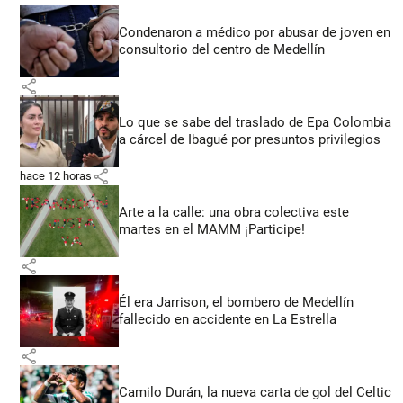
Condenaron a médico por abusar de joven en
consultorio del centro de Medellín
share
Lo que se sabe del traslado de Epa Colombia
a cárcel de Ibagué por presuntos privilegios
share
hace 12 horas
Arte a la calle: una obra colectiva este
martes en el MAMM ¡Participe!
share
Él era Jarrison, el bombero de Medellín
fallecido en accidente en La Estrella
share
Camilo Durán, la nueva carta de gol del Celtic