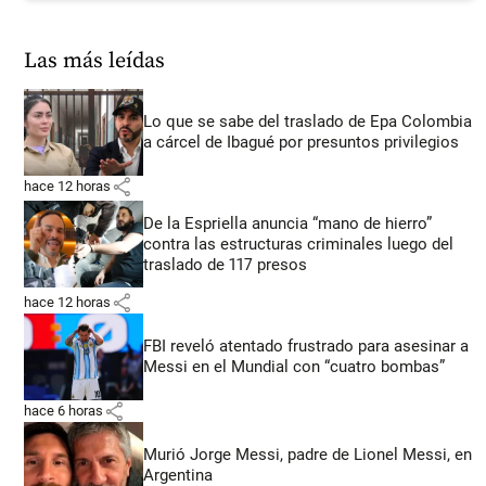
Las más leídas
Lo que se sabe del traslado de Epa Colombia
a cárcel de Ibagué por presuntos privilegios
share
hace 12 horas
De la Espriella anuncia “mano de hierro”
contra las estructuras criminales luego del
traslado de 117 presos
share
hace 12 horas
FBI reveló atentado frustrado para asesinar a
Messi en el Mundial con “cuatro bombas”
share
hace 6 horas
Murió Jorge Messi, padre de Lionel Messi, en
Argentina