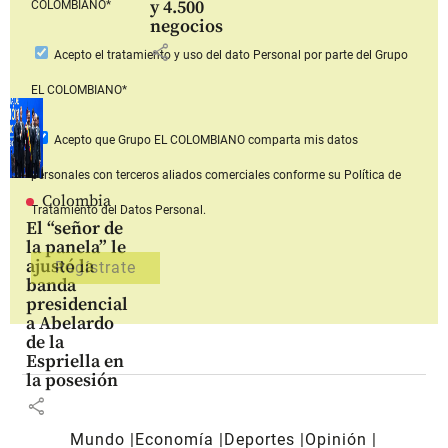
y 4.500
COLOMBIANO*
negocios
share
Acepto
el tratamiento y uso del dato Personal
por parte del Grupo
EL COLOMBIANO*
Acepto que Grupo EL COLOMBIANO
comparta mis datos
personales con terceros aliados comerciales
conforme su Política de
Colombia
Tratamiento del Datos Personal.
El “señor de
la panela” le
ajustó la
banda
presidencial
a Abelardo
de la
Espriella en
la posesión
share
Mundo
Economía
Deportes
Opinión