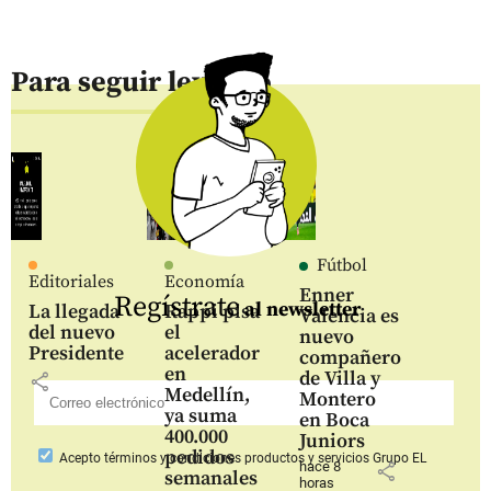
Para seguir leyendo
Fútbol
Editoriales
Economía
Enner
Regístrate
al newsletter
La llegada
Rappi pisa
Valencia es
del nuevo
el
nuevo
Presidente
acelerador
compañero
en
de Villa y
share
Medellín,
Montero
ya suma
en Boca
400.000
Juniors
pedidos
Acepto
términos y condiciones productos y servicios
Grupo EL
hace 8
share
semanales
horas