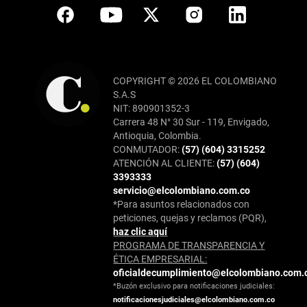
COPYRIGHT © 2026 EL COLOMBIANO
S.A.S
NIT: 890901352-3
Carrera 48 N° 30 Sur - 119, Envigado,
Antioquia, Colombia.
CONMUTADOR:
(57) (604) 3315252
ATENCIÓN AL CLIENTE:
(57) (604)
3393333
servicio@elcolombiano.com.co
*Para asuntos relacionados con
peticiones, quejas y reclamos (PQR),
haz clic aquí
PROGRAMA DE TRANSPARENCIA Y
ÉTICA EMPRESARIAL:
oficialdecumplimiento@elcolombiano.com.
*Buzón exclusivo para notificaciones judiciales:
notificacionesjudiciales@elcolombiano.com.co