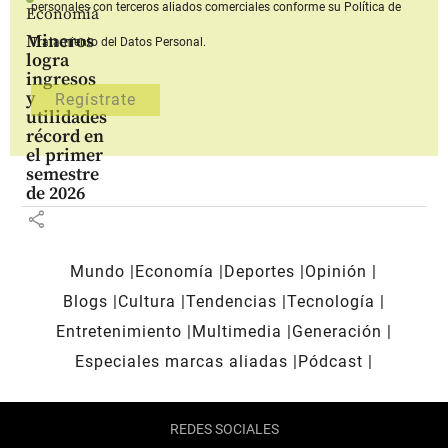
personales con terceros aliados comerciales
conforme su Política de
Economía
Mineros
Tratamiento del Datos Personal.
logra
ingresos
y
utilidades
récord en
el primer
semestre
de 2026
share
Mundo
Economía
Deportes
Opinión
Blogs
Cultura
Tendencias
Tecnología
Entretenimiento
Multimedia
Generación
Especiales marcas aliadas
Pódcast
REDES SOCIALES