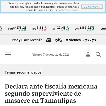
Este portal emplea cookies internas y de terceros con fines
estadísticos, funcionales y publicitarios. Puede aceptarlas o
CONTINUAR
consultar más en nuestra
politica de cookies
$4178,23
5,81 %
12,48 %
$386,1273
TRM
IPC
DTF
UVR
SMMLV
Cintillo
▲ 0.42
▼ 0.12
▲ 0.05
▲ 0.03
de
Pico y Placa Medellín
Viernes
7 y 9
7 y 9
indicadores
económicos
menu
person
search
Viernes
, 7 de Agosto de 2026
Colombia
Temas recomendados
Declara ante fiscalía mexicana
segundo superviviente de
masacre en Tamaulipas