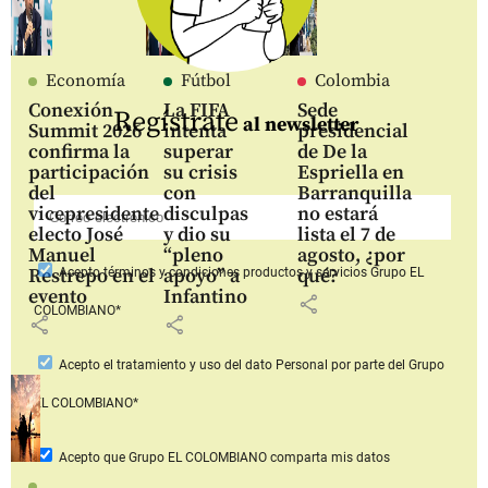
Economía
Fútbol
Colombia
Conexión
La FIFA
Sede
Regístrate
al newsletter
Summit 2026
intenta
presidencial
confirma la
superar
de De la
participación
su crisis
Espriella en
del
con
Barranquilla
vicepresidente
disculpas
no estará
electo José
y dio su
lista el 7 de
Manuel
“pleno
agosto, ¿por
Restrepo en el
apoyo” a
qué?
Acepto
términos y condiciones productos y servicios
Grupo EL
evento
Infantino
share
COLOMBIANO*
share
share
Acepto
el tratamiento y uso del dato Personal
por parte del Grupo
EL COLOMBIANO*
Acepto que Grupo EL COLOMBIANO
comparta mis datos