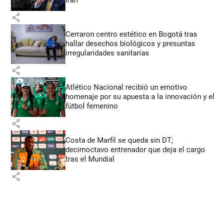
Irán
share
Cerraron centro estético en Bogotá tras
hallar desechos biológicos y presuntas
irregularidades sanitarias
share
Atlético Nacional recibió un emotivo
homenaje por su apuesta a la innovación y el
fútbol femenino
share
Costa de Marfil se queda sin DT;
decimoctavo entrenador que deja el cargo
tras el Mundial
share