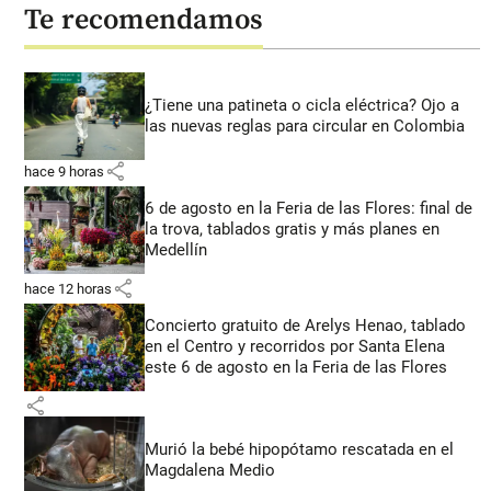
Te recomendamos
¿Tiene una patineta o cicla eléctrica? Ojo a
las nuevas reglas para circular en Colombia
share
hace 9 horas
6 de agosto en la Feria de las Flores: final de
la trova, tablados gratis y más planes en
Medellín
share
hace 12 horas
Concierto gratuito de Arelys Henao, tablado
en el Centro y recorridos por Santa Elena
este 6 de agosto en la Feria de las Flores
share
Murió la bebé hipopótamo rescatada en el
Magdalena Medio