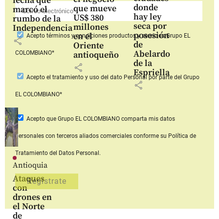
fecha que
donde
que mueve
marcó el
hay ley
US$ 380
rumbo de la
seca por
millones
Independencia
posesión
en el
Acepto
términos y condiciones productos y servicios
Grupo EL
share
de
Oriente
Abelardo
COLOMBIANO*
antioqueño
de la
share
Espriella
Acepto
el tratamiento y uso del dato Personal
por parte del Grupo
share
EL COLOMBIANO*
Acepto que Grupo EL COLOMBIANO
comparta mis datos
personales con terceros aliados comerciales
conforme su Política de
Tratamiento del Datos Personal.
Antioquia
Ataques
con
drones en
el Norte
de