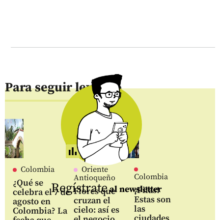
Para seguir leyendo
Colombia
Oriente
Colombia
Antioqueño
¿Qué se
Regístrate
al newsletter
¡Pilas!
Flores que
celebra el 7 de
Estas son
cruzan el
agosto en
las
cielo: así es
Colombia? La
ciudades
el negocio