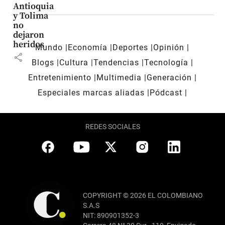
Antioquia
y Tolima
no
dejaron
heridos
Mundo
Economía
Deportes
Opinión
share
Blogs
Cultura
Tendencias
Tecnología
Entretenimiento
Multimedia
Generación
Especiales marcas aliadas
Pódcast
REDES SOCIALES
COPYRIGHT © 2026 EL COLOMBIANO
S.A.S
NIT: 890901352-3