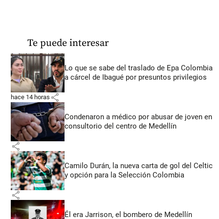
Te puede interesar
Lo que se sabe del traslado de Epa Colombia
a cárcel de Ibagué por presuntos privilegios
share
hace 14 horas
Condenaron a médico por abusar de joven en
consultorio del centro de Medellín
share
Camilo Durán, la nueva carta de gol del Celtic
y opción para la Selección Colombia
share
Él era Jarrison, el bombero de Medellín