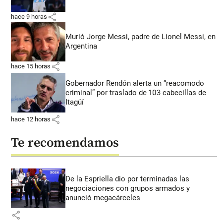
share
hace 9 horas
Murió Jorge Messi, padre de Lionel Messi, en
Argentina
share
hace 15 horas
Gobernador Rendón alerta un “reacomodo
criminal” por traslado de 103 cabecillas de
Itagüí
share
hace 12 horas
Te recomendamos
De la Espriella dio por terminadas las
negociaciones con grupos armados y
anunció megacárceles
share