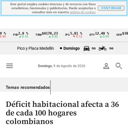
Este portal emplea cookies internas y de terceros con fines
estadísticos, funcionales y publicitarios. Puede aceptarlas o
CONTINUAR
consultar más en nuestra
politica de cookies
%
2,8 %
$4178,23
5,81 %
12,48 %
$386,
PIB
TRM
IPC
DTF
UVR
Cintillo
0
▲ 0.10
▲ 0.42
▼ 0.12
▲ 0.05
▲
de
Pico y Placa Medellín
Domingo
no
no
indicadores
económicos
menu
person
search
Domingo
, 9 de Agosto de 2026
Colombia
Temas recomendados
Déficit habitacional afecta a 36
de cada 100 hogares
colombianos