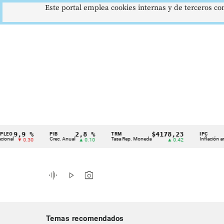
Este portal emplea cookies internas y de terceros con
9,9 %
2,8 %
$4178,23
5,
PIB
TRM
IPC
Cintillo
Crec. Anual
Tasa Rep. Moneda
Inflación anual
▼ 0.30
▲ 0.10
▲ 0.42
de
indicadores
graphic_eq
play_arrow
photo_camera
económicos
Colombia
Temas recomendados