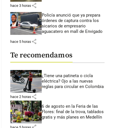
share
hace 3 horas
Policía anunció que ya prepara
órdenes de captura contra los
sicarios de empresario
aguacatero en mall de Envigado
share
hace 5 horas
Te recomendamos
¿Tiene una patineta o cicla
eléctrica? Ojo a las nuevas
reglas para circular en Colombia
share
hace 2 horas
6 de agosto en la Feria de las
Flores: final de la trova, tablados
gratis y más planes en Medellín
share
hace 5 horas