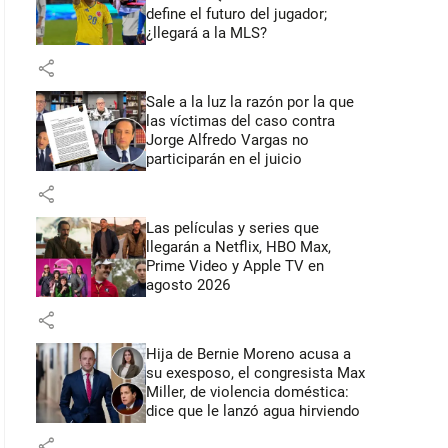
define el futuro del jugador;
¿llegará a la MLS?
share
Sale a la luz la razón por la que
las víctimas del caso contra
Jorge Alfredo Vargas no
participarán en el juicio
share
Las películas y series que
llegarán a Netflix, HBO Max,
Prime Video y Apple TV en
agosto 2026
share
Hija de Bernie Moreno acusa a
su exesposo, el congresista Max
Miller, de violencia doméstica:
dice que le lanzó agua hirviendo
share