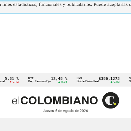
 fines estadísticos, funcionales y publicitarios. Puede aceptarlas
81 %
12,48 %
$386,1273
DTF
UVR
SMMLV
Dep. Término Fijo
Unidad Valor Real
Salario M
▼ 0.12
▲ 0.05
▲ 0.03
Jueves
, 6 de Agosto de 2026