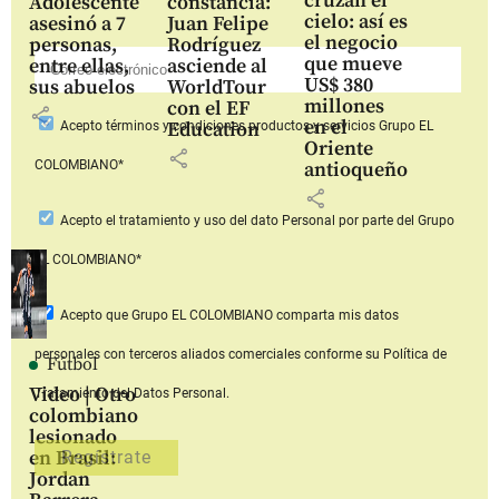
cruzan el
Adolescente
constancia:
cielo: así es
asesinó a 7
Juan Felipe
el negocio
personas,
Rodríguez
que mueve
entre ellas,
asciende al
US$ 380
sus abuelos
WorldTour
millones
con el EF
share
en el
Education
Acepto
términos y condiciones productos y servicios
Grupo EL
Oriente
share
COLOMBIANO*
antioqueño
share
Acepto
el tratamiento y uso del dato Personal
por parte del Grupo
EL COLOMBIANO*
Acepto que Grupo EL COLOMBIANO
comparta mis datos
personales con terceros aliados comerciales
conforme su Política de
Fútbol
Video | Otro
Tratamiento del Datos Personal.
colombiano
lesionado
en Brasil:
Jordan