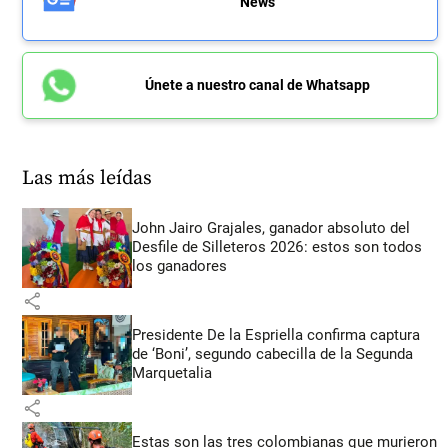
News
Únete a nuestro canal de Whatsapp
Las más leídas
John Jairo Grajales, ganador absoluto del
Desfile de Silleteros 2026: estos son todos
los ganadores
share
Presidente De la Espriella confirma captura
de ‘Boni’, segundo cabecilla de la Segunda
Marquetalia
share
Estas son las tres colombianas que murieron