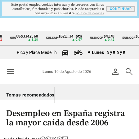
Este portal emplea cookies internas y de terceros con fines
estadísticos, funcionales y publicitarios. Puede aceptarlas o
CONTINUAR
consultar más en nuestra
politica de cookies
US$3342,60
1621,34 pts
$4178
$36
ORO
COLCAP
USD/COP
EUR/COP
Cintillo
▲ 8.20
▲ 0.67
▲ 0.42
de
Pico y Placa Medellín
Lunes
5 y 8
5 y 8
indicadores
económicos
menu
person
search
Lunes
, 10 de Agosto de 2026
Colombia
Temas recomendados
Desempleo en España registra
la mayor caída desde 2006