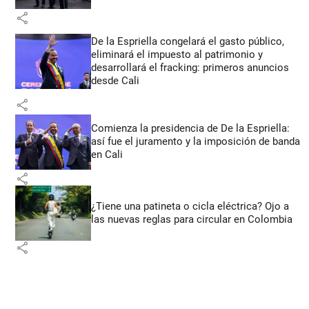
share
De la Espriella congelará el gasto público,
eliminará el impuesto al patrimonio y
desarrollará el fracking: primeros anuncios
desde Cali
share
Comienza la presidencia de De la Espriella:
así fue el juramento y la imposición de banda
en Cali
share
¿Tiene una patineta o cicla eléctrica? Ojo a
las nuevas reglas para circular en Colombia
share