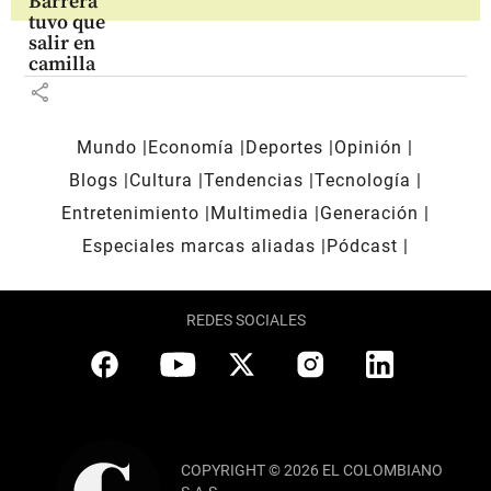
Barrera
tuvo que
salir en
camilla
share
Mundo
Economía
Deportes
Opinión
Blogs
Cultura
Tendencias
Tecnología
Entretenimiento
Multimedia
Generación
Especiales marcas aliadas
Pódcast
REDES SOCIALES
COPYRIGHT © 2026 EL COLOMBIANO