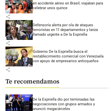
en accidente aéreo en Brasil; viajaban para
celebrar unos quince
share
Defensoría alerta por ola de ataques
terroristas en 11 departamentos y lanza
llamado urgente a De la Espriella
share
Gobierno De la Espriella busca el
restablecimiento comercial con Venezuela
con apoyo de empresarios antioqueños
share
Te recomendamos
De la Espriella dio por terminadas las
negociaciones con grupos armados y
anunció megacárceles