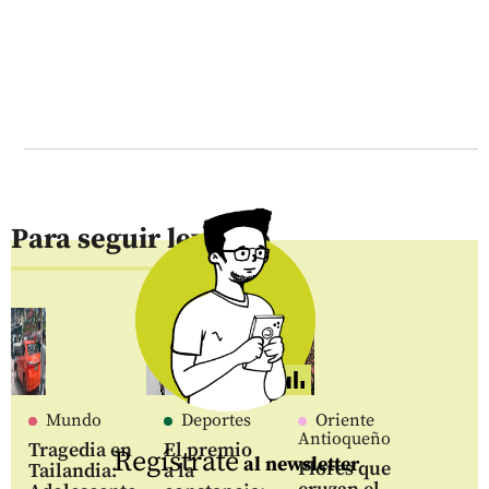
Para seguir leyendo
Mundo
Deportes
Oriente
Antioqueño
Tragedia en
El premio
Regístrate
al newsletter
Flores que
Tailandia:
a la