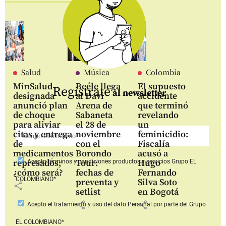
Salud
Música
Colombia
MinSalud
Beéle llega
El supuesto
Regístrate
al newsletter
designada
al Davi
accidente
anunció plan
Arena de
que terminó
de choque
Sabaneta
revelando
para aliviar
el 28 de
un
citas y entrega
noviembre
feminicidio:
de
con el
Fiscalía
medicamentos
Borondo
acusó a
represados;
Tour:
Hugo
Acepto
términos y condiciones productos y servicios
Grupo EL
¿cómo será?
fechas de
Fernando
COLOMBIANO*
preventa y
Silva Soto
share
setlist
en Bogotá
share
share
Acepto
el tratamiento y uso del dato Personal
por parte del Grupo
EL COLOMBIANO*