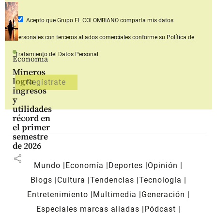
Acepto que Grupo EL COLOMBIANO
comparta mis datos
personales con terceros aliados comerciales
conforme su Política de
Tratamiento del Datos Personal.
Economía
Mineros
logra
ingresos
y
utilidades
récord en
el primer
semestre
de 2026
share
Mundo
Economía
Deportes
Opinión
Blogs
Cultura
Tendencias
Tecnología
Entretenimiento
Multimedia
Generación
Especiales marcas aliadas
Pódcast