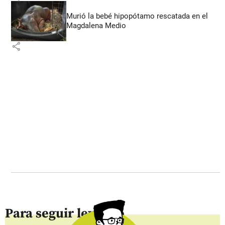
Murió la bebé hipopótamo rescatada en el
Magdalena Medio
share
Para seguir leyendo