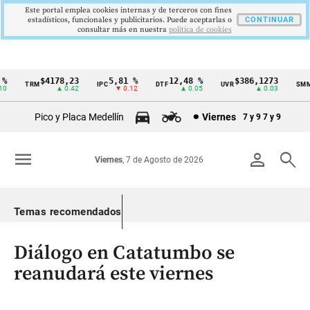
Este portal emplea cookies internas y de terceros con fines
estadísticos, funcionales y publicitarios. Puede aceptarlas o
CONTINUAR
consultar más en nuestra
politica de cookies
$4178,23
5,81 %
12,48 %
$386,1273
TRM
IPC
DTF
UVR
SMMLV
Cintillo
▲ 0.42
▼ 0.12
▲ 0.05
▲ 0.03
de
Pico y Placa Medellín
Viernes
7 y 9
7 y 9
indicadores
económicos
menu
person
search
Viernes
, 7 de Agosto de 2026
Colombia
Temas recomendados
Diálogo en Catatumbo se
reanudará este viernes