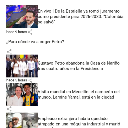
En vivo | De la Espriella ya tomó juramento
como presidente para 2026-2030: “Colombia
se salvó”
share
hace 9 horas
¿Para dónde va a coger Petro?
share
Gustavo Petro abandona la Casa de Nariño
tras cuatro años en la Presidencia
share
hace 5 horas
Visita mundial en Medellín: el campeón del
mundo, Lamine Yamal, está en la ciudad
share
Empleado extranjero habría quedado
atrapado en una máquina industrial y murió