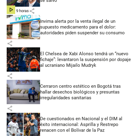
se salvó”
share
hace 9 horas
Invima alerta por la venta ilegal de un
supuesto medicamento para el dolor:
autoridades piden suspender su consumo
share
El Chelsea de Xabi Alonso tendrá un “nuevo
fichaje”: levantaron la suspensión por dopaje
al ucraniano Mijailo Mudryk
share
Cerraron centro estético en Bogotá tras
hallar desechos biológicos y presuntas
irregularidades sanitarias
share
De cuestionados en Nacional y el DIM al
éxito internacional: Asprilla y Restrepo
renacen con el Bolívar de la Paz