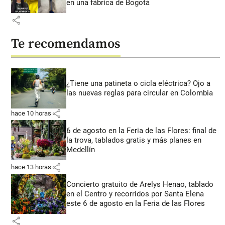
en una fábrica de Bogotá
share
Te recomendamos
¿Tiene una patineta o cicla eléctrica? Ojo a
las nuevas reglas para circular en Colombia
share
hace 10 horas
6 de agosto en la Feria de las Flores: final de
la trova, tablados gratis y más planes en
Medellín
share
hace 13 horas
Concierto gratuito de Arelys Henao, tablado
en el Centro y recorridos por Santa Elena
este 6 de agosto en la Feria de las Flores
share