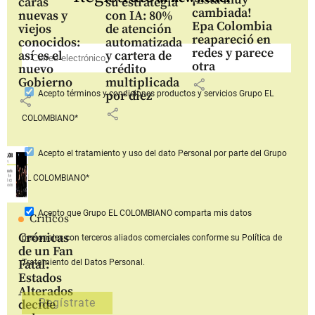
caras
su estrategia
cambiada!
nuevas y
con IA: 80%
Epa Colombia
viejos
de atención
reapareció en
conocidos:
automatizada
redes y parece
así es el
y cartera de
otra
nuevo
crédito
Gobierno
multiplicada
share
por diez
Acepto
términos y condiciones productos y servicios
Grupo EL
share
share
COLOMBIANO*
Acepto
el tratamiento y uso del dato Personal
por parte del Grupo
EL COLOMBIANO*
Acepto que Grupo EL COLOMBIANO
comparta mis datos
Críticos
Crónicas
personales con terceros aliados comerciales
conforme su Política de
de un Fan
Fatal:
Tratamiento del Datos Personal.
Estados
Alterados
decide