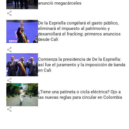
anunció megacárceles
share
De la Espriella congelará el gasto público,
eliminará el impuesto al patrimonio y
desarrollará el fracking: primeros anuncios
desde Cali
share
Comienza la presidencia de De la Espriella:
así fue el juramento y la imposición de banda
en Cali
share
¿Tiene una patineta o cicla eléctrica? Ojo a
las nuevas reglas para circular en Colombia
share