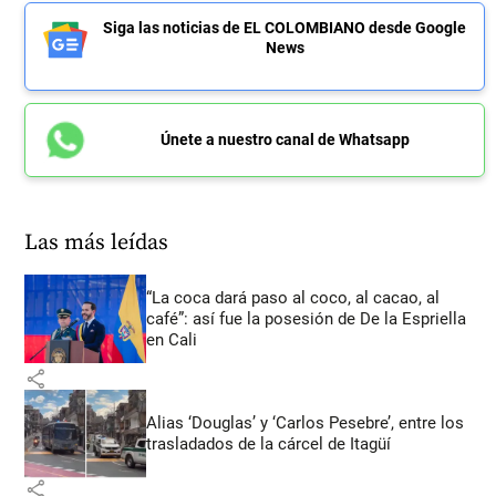
Siga las noticias de EL COLOMBIANO desde Google
News
Únete a nuestro canal de Whatsapp
Las más leídas
“La coca dará paso al coco, al cacao, al
café”: así fue la posesión de De la Espriella
en Cali
share
Alias ‘Douglas’ y ‘Carlos Pesebre’, entre los
trasladados de la cárcel de Itagüí
share