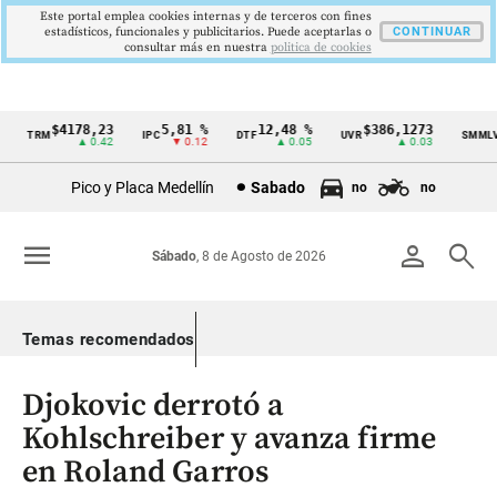
Este portal emplea cookies internas y de terceros con fines
estadísticos, funcionales y publicitarios. Puede aceptarlas o
CONTINUAR
consultar más en nuestra
politica de cookies
$4178,23
5,81 %
12,48 %
$386,1273
$
TRM
IPC
DTF
UVR
SMMLV
Cintillo
▲ 0.42
▼ 0.12
▲ 0.05
▲ 0.03
de
Pico y Placa Medellín
Sabado
no
no
indicadores
económicos
menu
person
search
Sábado
, 8 de Agosto de 2026
Colombia
Temas recomendados
Djokovic derrotó a
Kohlschreiber y avanza firme
en Roland Garros