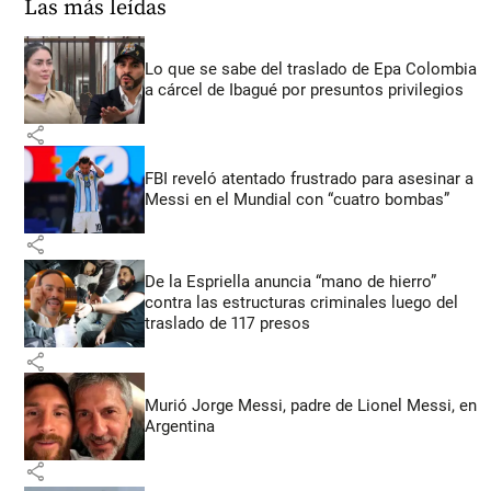
Las más leídas
Lo que se sabe del traslado de Epa Colombia
a cárcel de Ibagué por presuntos privilegios
share
FBI reveló atentado frustrado para asesinar a
Messi en el Mundial con “cuatro bombas”
share
De la Espriella anuncia “mano de hierro”
contra las estructuras criminales luego del
traslado de 117 presos
share
Murió Jorge Messi, padre de Lionel Messi, en
Argentina
share