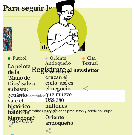
Para seguir leyendo
Fútbol
Oriente
Cita
Antioqueño
Textual
La pelota
Regístrate
al newsletter
Flores que
de la
cruzan el
‘Mano de
cielo: así es
Dios’ sale a
share
el negocio
subasta:
que mueve
¿cuánto
US$ 380
vale el
millones
histórico
en el
balón de
Acepto
términos y condiciones productos y servicios
Grupo EL
Oriente
Maradona?
COLOMBIANO*
antioqueño
share
share