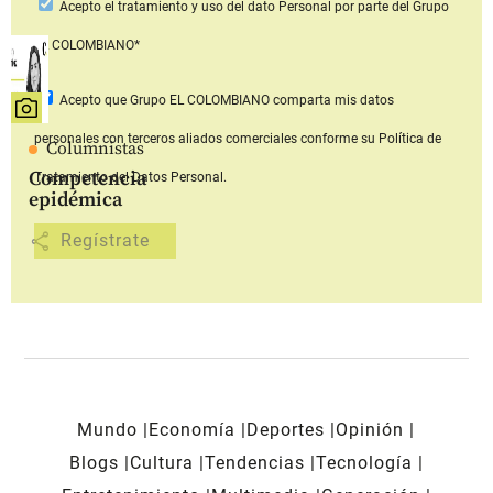
Acepto
el tratamiento y uso del dato Personal
por parte del Grupo
EL COLOMBIANO*
Acepto que Grupo EL COLOMBIANO
comparta mis datos
personales con terceros aliados comerciales
conforme su Política de
Columnistas
Competencia
Tratamiento del Datos Personal.
epidémica
share
Mundo
Economía
Deportes
Opinión
Blogs
Cultura
Tendencias
Tecnología