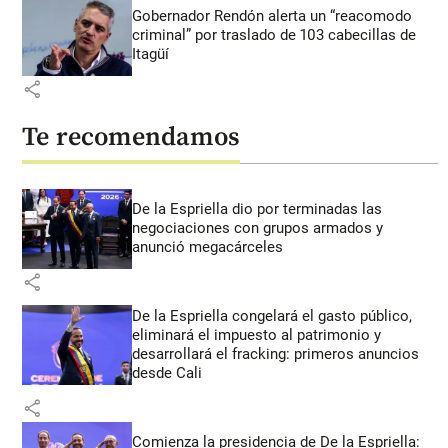
Gobernador Rendón alerta un “reacomodo
criminal” por traslado de 103 cabecillas de
Itagüí
share
Te recomendamos
De la Espriella dio por terminadas las
negociaciones con grupos armados y
anunció megacárceles
share
De la Espriella congelará el gasto público,
eliminará el impuesto al patrimonio y
desarrollará el fracking: primeros anuncios
desde Cali
share
Comienza la presidencia de De la Espriella: