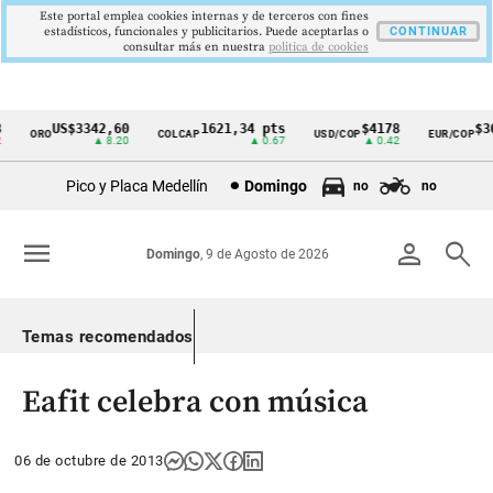
Este portal emplea cookies internas y de terceros con fines
estadísticos, funcionales y publicitarios. Puede aceptarlas o
CONTINUAR
consultar más en nuestra
politica de cookies
US$3342,60
1621,34 pts
$4178
$36
ORO
COLCAP
USD/COP
EUR/COP
Cintillo
▲ 8.20
▲ 0.67
▲ 0.42
de
Pico y Placa Medellín
Domingo
no
no
indicadores
económicos
menu
person
search
Domingo
, 9 de Agosto de 2026
Colombia
Temas recomendados
Eafit celebra con música
06 de octubre de 2013