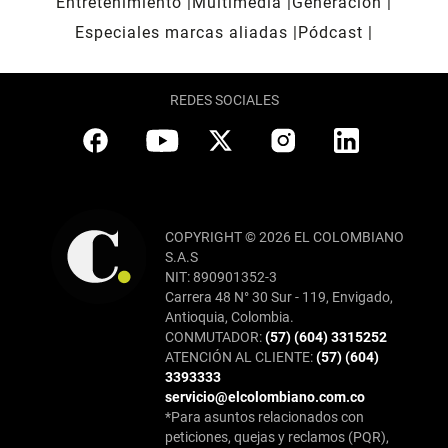
Entretenimiento
Multimedia
Generación
Especiales marcas aliadas
Pódcast
REDES SOCIALES
COPYRIGHT © 2026 EL COLOMBIANO
S.A.S
NIT: 890901352-3
Carrera 48 N° 30 Sur - 119, Envigado,
Antioquia, Colombia.
CONMUTADOR:
(57) (604) 3315252
ATENCIÓN AL CLIENTE:
(57) (604)
3393333
servicio@elcolombiano.com.co
*Para asuntos relacionados con
peticiones, quejas y reclamos (PQR),