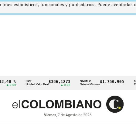
 fines estadísticos, funcionales y publicitarios. Puede aceptarlas
 %
$386,1273
$1.750.905
U
UVR
SMMLV
BRENT
Unidad Valor Real
Salario Mínimo
Petróleo
.05
▲ 0.03
—
Viernes
, 7 de Agosto de 2026