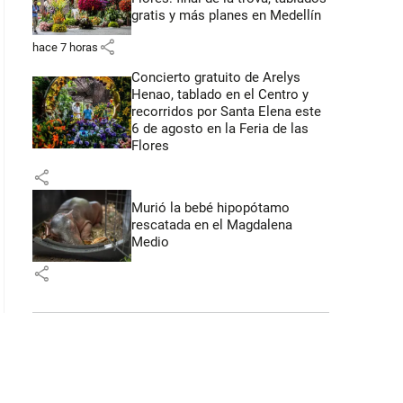
gratis y más planes en Medellín
share
hace 7 horas
Concierto gratuito de Arelys
Henao, tablado en el Centro y
recorridos por Santa Elena este
6 de agosto en la Feria de las
Flores
share
Murió la bebé hipopótamo
rescatada en el Magdalena
Medio
share