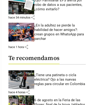
¡Ojo! Famisanar EPS alerta por
robo de datos a sus pacientes,
¿cómo evitarlo?
share
hace 34 minutos
¿En la adultez se pierde la
habilidad de hacer amigos?:
crean grupos en WhatsApp para
parchar
share
hace 1 hora
Te recomendamos
¿Tiene una patineta o cicla
eléctrica? Ojo a las nuevas
reglas para circular en Colombia
share
hace 4 horas
6 de agosto en la Feria de las
Flores: final de la trova, tablados