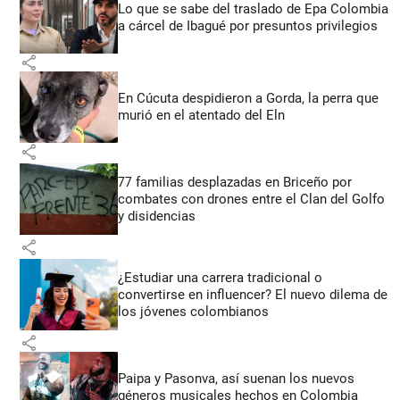
Lo que se sabe del traslado de Epa Colombia
a cárcel de Ibagué por presuntos privilegios
share
En Cúcuta despidieron a Gorda, la perra que
murió en el atentado del Eln
share
77 familias desplazadas en Briceño por
combates con drones entre el Clan del Golfo
y disidencias
share
¿Estudiar una carrera tradicional o
convertirse en influencer? El nuevo dilema de
los jóvenes colombianos
share
Paipa y Pasonva, así suenan los nuevos
géneros musicales hechos en Colombia