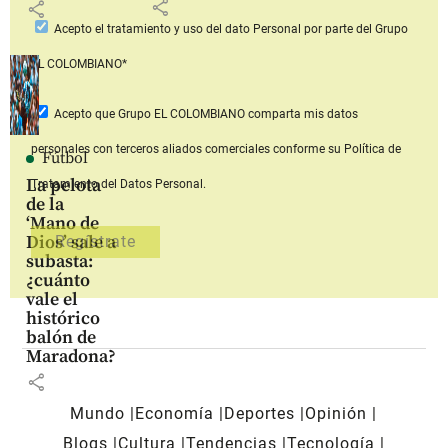
share
share
Acepto
el tratamiento y uso del dato Personal
por parte del Grupo
EL COLOMBIANO*
Acepto que Grupo EL COLOMBIANO
comparta mis datos
personales con terceros aliados comerciales
conforme su Política de
Fútbol
La pelota
Tratamiento del Datos Personal.
de la
‘Mano de
Dios’ sale a
subasta:
¿cuánto
vale el
histórico
balón de
Maradona?
share
Mundo
Economía
Deportes
Opinión
Blogs
Cultura
Tendencias
Tecnología