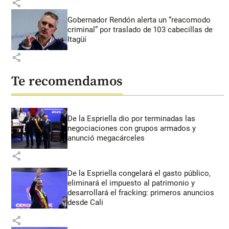
share
Gobernador Rendón alerta un “reacomodo
criminal” por traslado de 103 cabecillas de
Itagüí
share
Te recomendamos
De la Espriella dio por terminadas las
negociaciones con grupos armados y
anunció megacárceles
share
De la Espriella congelará el gasto público,
eliminará el impuesto al patrimonio y
desarrollará el fracking: primeros anuncios
desde Cali
share