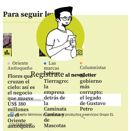
Para seguir leyendo
Oriente
Las
Columnistas
Antioqueño
marcas
Regístrate
hablan
al newsletter
El
Flores que
Tierragro:
gobierno
cruzan el
la
más
cielo: así es
empresa
corrupto:
el negocio
detrás de
el legado
que mueve
la
de Gustavo
US$ 380
Caminata
Petro
millones
Canina y
en el
Acepto
términos y condiciones productos y servicios
Grupo EL
share
de
Oriente
Mascotas
COLOMBIANO*
antioqueño