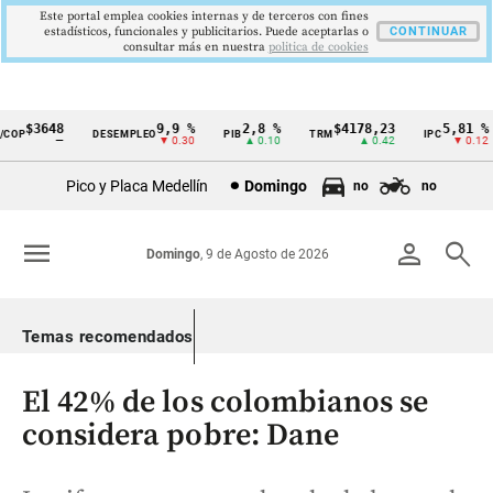
Este portal emplea cookies internas y de terceros con fines
estadísticos, funcionales y publicitarios. Puede aceptarlas o
CONTINUAR
consultar más en nuestra
politica de cookies
$3648
9,9 %
2,8 %
$4178,23
5,81 %
OP
DESEMPLEO
PIB
TRM
IPC
Cintillo
—
▼ 0.30
▲ 0.10
▲ 0.42
▼ 0.12
de
Pico y Placa Medellín
Domingo
no
no
indicadores
económicos
menu
person
search
Domingo
, 9 de Agosto de 2026
Colombia
Temas recomendados
El 42% de los colombianos se
considera pobre: Dane