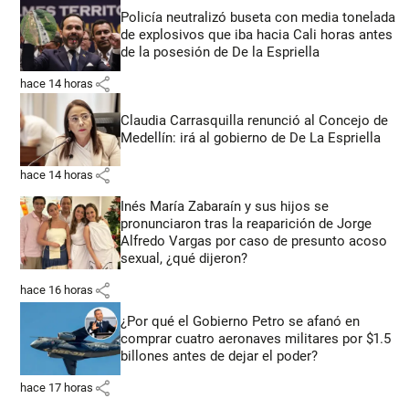
Policía neutralizó buseta con media tonelada
de explosivos que iba hacia Cali horas antes
de la posesión de De la Espriella
share
hace 14 horas
Claudia Carrasquilla renunció al Concejo de
Medellín: irá al gobierno de De La Espriella
share
hace 14 horas
Inés María Zabaraín y sus hijos se
pronunciaron tras la reaparición de Jorge
Alfredo Vargas por caso de presunto acoso
sexual, ¿qué dijeron?
share
hace 16 horas
¿Por qué el Gobierno Petro se afanó en
comprar cuatro aeronaves militares por $1.5
billones antes de dejar el poder?
share
hace 17 horas