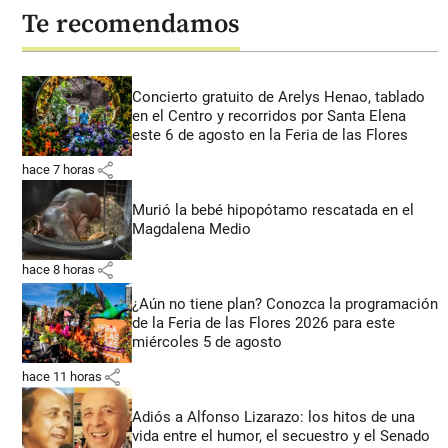
Te recomendamos
Concierto gratuito de Arelys Henao, tablado
en el Centro y recorridos por Santa Elena
este 6 de agosto en la Feria de las Flores
share
hace 7 horas
Murió la bebé hipopótamo rescatada en el
Magdalena Medio
share
hace 8 horas
¿Aún no tiene plan? Conozca la programación
de la Feria de las Flores 2026 para este
miércoles 5 de agosto
share
hace 11 horas
Adiós a Alfonso Lizarazo: los hitos de una
vida entre el humor, el secuestro y el Senado