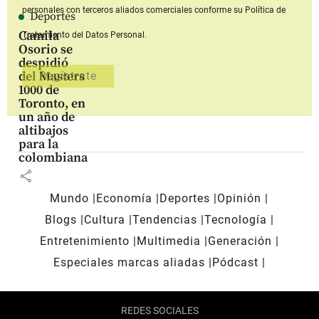
personales con terceros aliados comerciales
conforme su Política de
Deportes
Camila
Tratamiento del Datos Personal.
Osorio se
despidió
del Masters
1000 de
Toronto, en
un año de
altibajos
para la
colombiana
share
Mundo
Economía
Deportes
Opinión
Blogs
Cultura
Tendencias
Tecnología
Entretenimiento
Multimedia
Generación
Especiales marcas aliadas
Pódcast
REDES SOCIALES