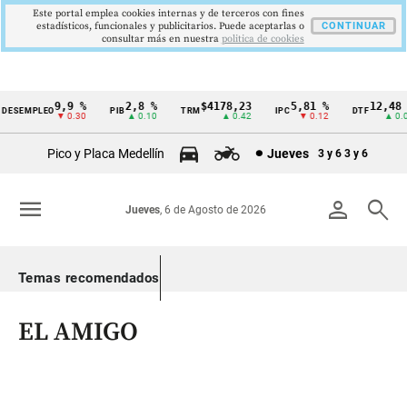
Este portal emplea cookies internas y de terceros con fines
estadísticos, funcionales y publicitarios. Puede aceptarlas o
CONTINUAR
consultar más en nuestra
politica de cookies
9,9 %
2,8 %
$4178,23
5,81 %
12,48 %
ESEMPLEO
PIB
TRM
IPC
DTF
Cintillo
▼ 0.30
▲ 0.10
▲ 0.42
▼ 0.12
▲ 0.05
de
Pico y Placa Medellín
Jueves
3 y 6
3 y 6
indicadores
económicos
menu
person
search
Jueves
, 6 de Agosto de 2026
Colombia
Temas recomendados
EL AMIGO