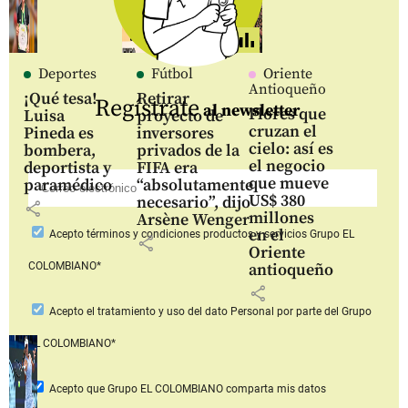
Deportes
Fútbol
Oriente
Antioqueño
¡Qué tesa!
Retirar
Regístrate
al newsletter
Flores que
Luisa
proyecto de
cruzan el
Pineda es
inversores
cielo: así es
bombera,
privados de la
el negocio
deportista y
FIFA era
que mueve
paramédico
“absolutamente
US$ 380
necesario”, dijo
share
millones
Arsène Wenger
en el
Acepto
términos y condiciones productos y servicios
Grupo EL
share
Oriente
COLOMBIANO*
antioqueño
share
Acepto
el tratamiento y uso del dato Personal
por parte del Grupo
EL COLOMBIANO*
Acepto que Grupo EL COLOMBIANO
comparta mis datos