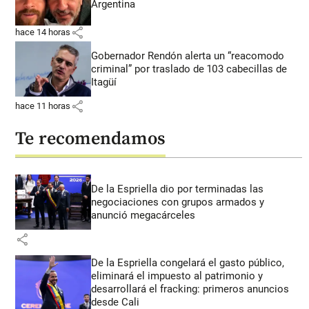
Argentina
share
hace 14 horas
Gobernador Rendón alerta un “reacomodo
criminal” por traslado de 103 cabecillas de
Itagüí
share
hace 11 horas
Te recomendamos
De la Espriella dio por terminadas las
negociaciones con grupos armados y
anunció megacárceles
share
De la Espriella congelará el gasto público,
eliminará el impuesto al patrimonio y
desarrollará el fracking: primeros anuncios
desde Cali