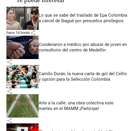
Te puede interesar
Lo que se sabe del traslado de Epa Colombia
a cárcel de Ibagué por presuntos privilegios
share
hace 14 horas
Condenaron a médico por abusar de joven en
consultorio del centro de Medellín
share
Camilo Durán, la nueva carta de gol del Celtic
y opción para la Selección Colombia
share
Arte a la calle: una obra colectiva este
martes en el MAMM ¡Participe!
share