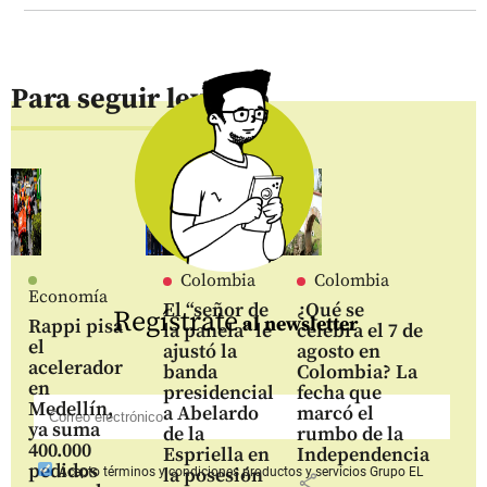
Para seguir leyendo
Colombia
Colombia
Economía
El “señor de
¿Qué se
Regístrate
al newsletter
Rappi pisa
la panela” le
celebra el 7 de
el
ajustó la
agosto en
acelerador
banda
Colombia? La
en
presidencial
fecha que
Medellín,
a Abelardo
marcó el
ya suma
de la
rumbo de la
400.000
Espriella en
Independencia
pedidos
la posesión
Acepto
términos y condiciones productos y servicios
Grupo EL
share