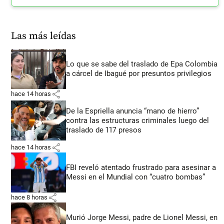
Las más leídas
Lo que se sabe del traslado de Epa Colombia
a cárcel de Ibagué por presuntos privilegios
share
hace 14 horas
De la Espriella anuncia “mano de hierro”
contra las estructuras criminales luego del
traslado de 117 presos
share
hace 14 horas
FBI reveló atentado frustrado para asesinar a
Messi en el Mundial con “cuatro bombas”
share
hace 8 horas
Murió Jorge Messi, padre de Lionel Messi, en