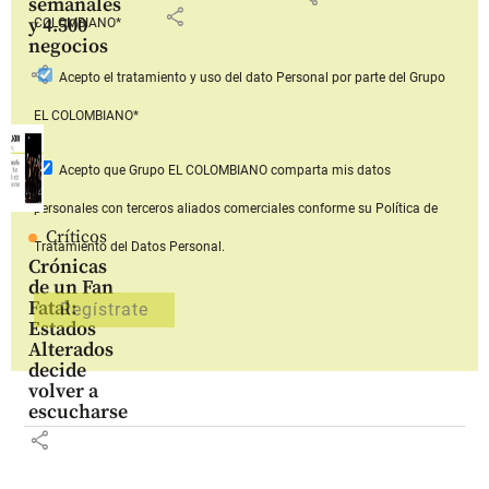
semanales
share
y 4.500
COLOMBIANO*
negocios
share
Acepto
el tratamiento y uso del dato Personal
por parte del Grupo
EL COLOMBIANO*
Acepto que Grupo EL COLOMBIANO
comparta mis datos
personales con terceros aliados comerciales
conforme su Política de
Críticos
Tratamiento del Datos Personal.
Crónicas
de un Fan
Fatal:
Estados
Alterados
decide
volver a
escucharse
share