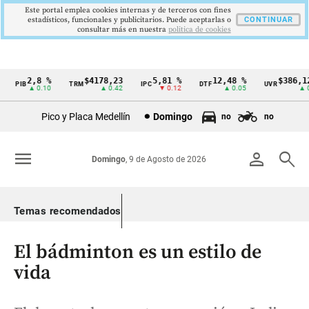
Este portal emplea cookies internas y de terceros con fines
estadísticos, funcionales y publicitarios. Puede aceptarlas o
CONTINUAR
consultar más en nuestra
politica de cookies
2,8 %
$4178,23
5,81 %
12,48 %
$386,127
PIB
TRM
IPC
DTF
UVR
Cintillo
▲ 0.10
▲ 0.42
▼ 0.12
▲ 0.05
▲ 0.0
de
Pico y Placa Medellín
Domingo
no
no
indicadores
económicos
menu
person
search
Domingo
, 9 de Agosto de 2026
Colombia
Temas recomendados
El bádminton es un estilo de
vida