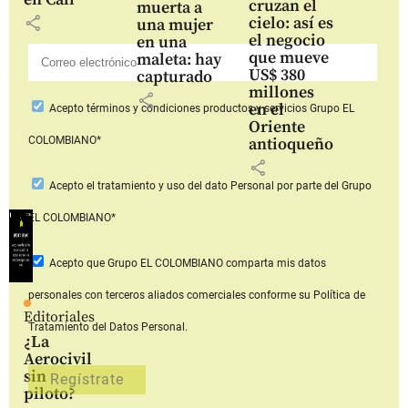
cruzan el
muerta a
share
cielo: así es
una mujer
el negocio
en una
que mueve
maleta: hay
US$ 380
capturado
millones
share
en el
Acepto
términos y condiciones productos y servicios
Grupo EL
Oriente
COLOMBIANO*
antioqueño
share
Acepto
el tratamiento y uso del dato Personal
por parte del Grupo
EL COLOMBIANO*
Acepto que Grupo EL COLOMBIANO
comparta mis datos
personales con terceros aliados comerciales
conforme su Política de
Editoriales
Tratamiento del Datos Personal.
¿La
Aerocivil
sin
piloto?