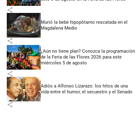
share
Murió la bebé hipopótamo rescatada en el
Magdalena Medio
share
¿Aún no tiene plan? Conozca la programación
de la Feria de las Flores 2026 para este
miércoles 5 de agosto
share
Adiós a Alfonso Lizarazo: los hitos de una
vida entre el humor, el secuestro y el Senado
share