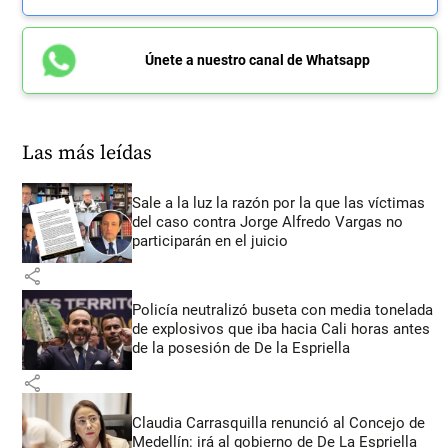
Únete a nuestro canal de Whatsapp
Las más leídas
Sale a la luz la razón por la que las víctimas
del caso contra Jorge Alfredo Vargas no
participarán en el juicio
share
Policía neutralizó buseta con media tonelada
de explosivos que iba hacia Cali horas antes
de la posesión de De la Espriella
share
Claudia Carrasquilla renunció al Concejo de
Medellín: irá al gobierno de De La Espriella