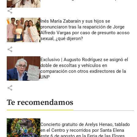
share
Inés María Zabaraín y sus hijos se
pronunciaron tras la reaparición de Jorge
Alfredo Vargas por caso de presunto acoso
sexual, ¿qué dijeron?
share
Exclusivo | Augusto Rodríguez se asignó el
doble de escoltas y vehículos en
comparación con otros exdirectores de la
UNP
share
Te recomendamos
Concierto gratuito de Arelys Henao, tablado
en el Centro y recorridos por Santa Elena
este 6 de agosto en la Feria de las Flores