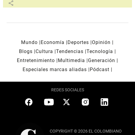
share
Mundo
Economía
Deportes
Opinión
Blogs
Cultura
Tendencias
Tecnología
Entretenimiento
Multimedia
Generación
Especiales marcas aliadas
Pódcast
REDES SOCIALES
COPYRIGHT © 2026 EL COLOMBIANO