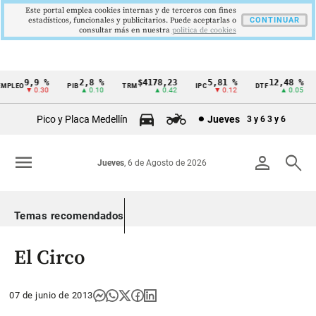
Este portal emplea cookies internas y de terceros con fines
estadísticos, funcionales y publicitarios. Puede aceptarlas o
CONTINUAR
consultar más en nuestra
politica de cookies
9,9 %
2,8 %
$4178,23
5,81 %
12,48 %
PLEO
PIB
TRM
IPC
DTF
Cintillo
▼ 0.30
▲ 0.10
▲ 0.42
▼ 0.12
▲ 0.05
de
Pico y Placa Medellín
Jueves
3 y 6
3 y 6
indicadores
económicos
menu
person
search
Jueves
, 6 de Agosto de 2026
Colombia
Temas recomendados
El Circo
07 de junio de 2013