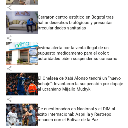
share
Cerraron centro estético en Bogotá tras
hallar desechos biológicos y presuntas
irregularidades sanitarias
share
Invima alerta por la venta ilegal de un
supuesto medicamento para el dolor:
autoridades piden suspender su consumo
share
El Chelsea de Xabi Alonso tendrá un “nuevo
fichaje”: levantaron la suspensión por dopaje
al ucraniano Mijailo Mudryk
share
De cuestionados en Nacional y el DIM al
éxito internacional: Asprilla y Restrepo
renacen con el Bolívar de la Paz