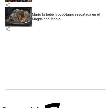
share
Murió la bebé hipopótamo rescatada en el
Magdalena Medio
share