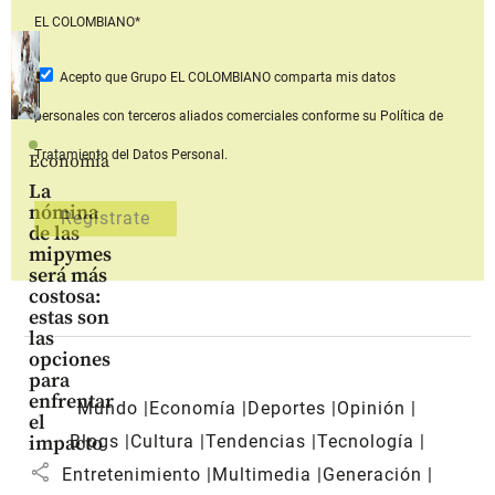
EL COLOMBIANO*
Acepto que Grupo EL COLOMBIANO
comparta mis datos
personales con terceros aliados comerciales
conforme su Política de
Tratamiento del Datos Personal.
Economía
La
nómina
de las
mipymes
será más
costosa:
estas son
las
opciones
para
enfrentar
Mundo
Economía
Deportes
Opinión
el
Blogs
Cultura
Tendencias
Tecnología
impacto
share
Entretenimiento
Multimedia
Generación