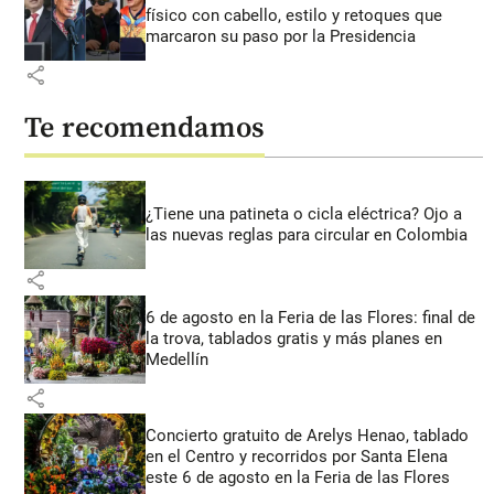
físico con cabello, estilo y retoques que
marcaron su paso por la Presidencia
share
Te recomendamos
¿Tiene una patineta o cicla eléctrica? Ojo a
las nuevas reglas para circular en Colombia
share
6 de agosto en la Feria de las Flores: final de
la trova, tablados gratis y más planes en
Medellín
share
Concierto gratuito de Arelys Henao, tablado
en el Centro y recorridos por Santa Elena
este 6 de agosto en la Feria de las Flores