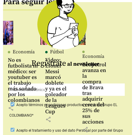
Para seguir leyendo
Economía
Fútbol
Economía
No es
Video:
Regístrate
al newsletter
Ecopetrol
futbolista ni
Lionel
avanza en
médico: ser
Messi
la
youtuber es
marcó
compra
el trabajo
doblete
de Brava
más soñado
y ya es el
tras
por los
goleador
adquirir
colombianos
de la
cerca del
Leagues
Acepto
términos y condiciones productos y servicios
Grupo EL
share
25% de
Cup
sus
COLOMBIANO*
share
acciones
share
Acepto
el tratamiento y uso del dato Personal
por parte del Grupo