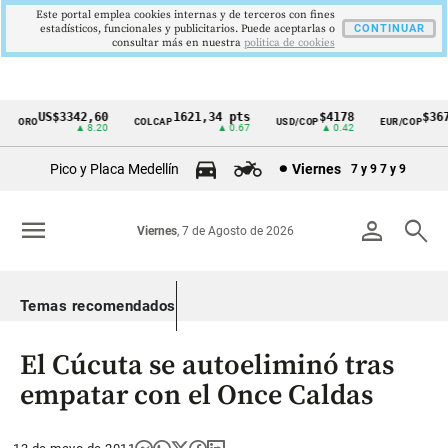
Este portal emplea cookies internas y de terceros con fines
estadísticos, funcionales y publicitarios. Puede aceptarlas o
CONTINUAR
consultar más en nuestra
politica de cookies
US$3342,60
1621,34 pts
$4178
$3672
ORO
COLCAP
USD/COP
EUR/COP
Cintillo
▲ 8.20
▲ 0.67
▲ 0.42
—
de
Pico y Placa Medellín
Viernes
7 y 9
7 y 9
indicadores
económicos
menu
person
search
Viernes
, 7 de Agosto de 2026
Colombia
Temas recomendados
El Cúcuta se autoeliminó tras
empatar con el Once Caldas