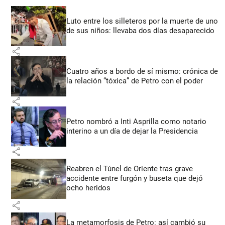
Luto entre los silleteros por la muerte de uno
de sus niños: llevaba dos días desaparecido
share
Cuatro años a bordo de sí mismo: crónica de
la relación “tóxica” de Petro con el poder
share
Petro nombró a Inti Asprilla como notario
interino a un día de dejar la Presidencia
share
Reabren el Túnel de Oriente tras grave
accidente entre furgón y buseta que dejó
ocho heridos
share
La metamorfosis de Petro: así cambió su