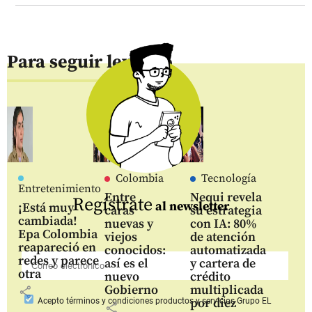
Para seguir leyendo
Colombia
Tecnología
Entretenimiento
Entre
Nequi revela
Regístrate
al newsletter
¡Está muy
caras
su estrategia
cambiada!
nuevas y
con IA: 80%
Epa Colombia
viejos
de atención
reapareció en
conocidos:
automatizada
redes y parece
así es el
y cartera de
otra
nuevo
crédito
Gobierno
multiplicada
share
por diez
Acepto
términos y condiciones productos y servicios
Grupo EL
share