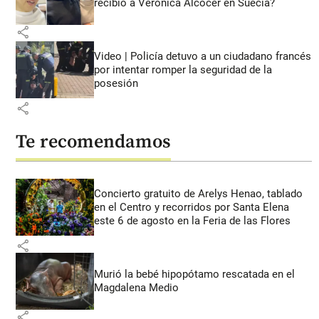
recibió a Verónica Alcocer en Suecia?
share
Video | Policía detuvo a un ciudadano francés
por intentar romper la seguridad de la
posesión
share
Te recomendamos
Concierto gratuito de Arelys Henao, tablado
en el Centro y recorridos por Santa Elena
este 6 de agosto en la Feria de las Flores
share
Murió la bebé hipopótamo rescatada en el
Magdalena Medio
share