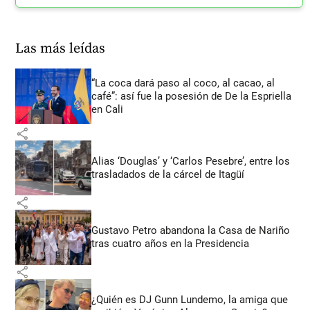
Las más leídas
“La coca dará paso al coco, al cacao, al
café”: así fue la posesión de De la Espriella
en Cali
share
Alias ‘Douglas’ y ‘Carlos Pesebre’, entre los
trasladados de la cárcel de Itagüí
share
Gustavo Petro abandona la Casa de Nariño
tras cuatro años en la Presidencia
share
¿Quién es DJ Gunn Lundemo, la amiga que