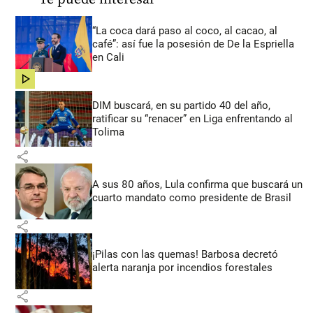
“La coca dará paso al coco, al cacao, al
café”: así fue la posesión de De la Espriella
en Cali
share
DIM buscará, en su partido 40 del año,
ratificar su “renacer” en Liga enfrentando al
Tolima
share
A sus 80 años, Lula confirma que buscará un
cuarto mandato como presidente de Brasil
share
¡Pilas con las quemas! Barbosa decretó
alerta naranja por incendios forestales
share