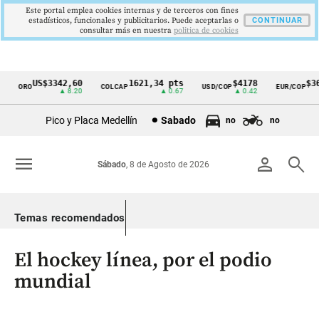
Este portal emplea cookies internas y de terceros con fines
estadísticos, funcionales y publicitarios. Puede aceptarlas o
CONTINUAR
consultar más en nuestra
politica de cookies
US$3342,60
1621,34 pts
$4178
$363
ORO
COLCAP
USD/COP
EUR/COP
Cintillo
▲ 8.20
▲ 0.67
▲ 0.42
de
Pico y Placa Medellín
Sabado
no
no
indicadores
económicos
menu
person
search
Sábado
, 8 de Agosto de 2026
Colombia
Temas recomendados
El hockey línea, por el podio
mundial