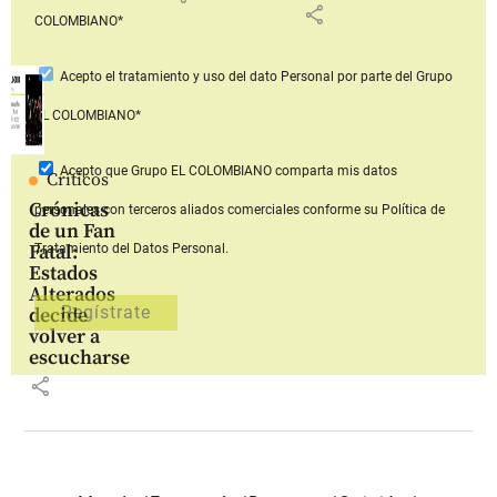
share
COLOMBIANO*
Acepto
el tratamiento y uso del dato Personal
por parte del Grupo
EL COLOMBIANO*
Acepto que Grupo EL COLOMBIANO
comparta mis datos
Críticos
Crónicas
personales con terceros aliados comerciales
conforme su Política de
de un Fan
Fatal:
Tratamiento del Datos Personal.
Estados
Alterados
decide
volver a
escucharse
share