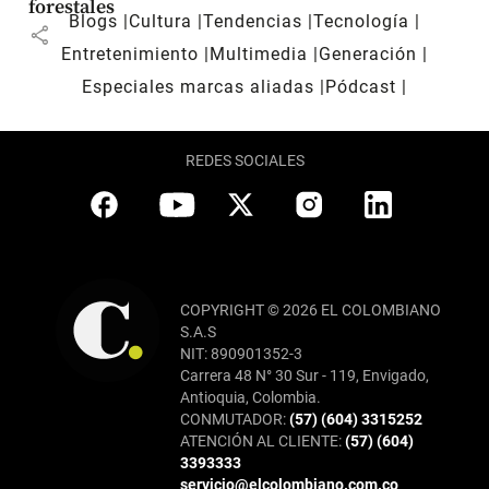
forestales
Blogs
Cultura
Tendencias
Tecnología
share
Entretenimiento
Multimedia
Generación
Especiales marcas aliadas
Pódcast
REDES SOCIALES
COPYRIGHT © 2026 EL COLOMBIANO
S.A.S
NIT: 890901352-3
Carrera 48 N° 30 Sur - 119, Envigado,
Antioquia, Colombia.
CONMUTADOR:
(57) (604) 3315252
ATENCIÓN AL CLIENTE:
(57) (604)
3393333
servicio@elcolombiano.com.co