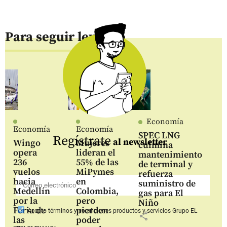
Para seguir leyendo
Economía
Economía
Economía
SPEC LNG
Regístrate
al newsletter
Wingo
Mujeres
culmina
opera
lideran el
mantenimiento
236
55% de las
de terminal y
vuelos
MiPymes
refuerza
hacia
en
suministro de
Medellín
Colombia,
gas para El
por la
pero
Niño
Feria de
pierden
Acepto
términos y condiciones productos y servicios
Grupo EL
share
las
poder