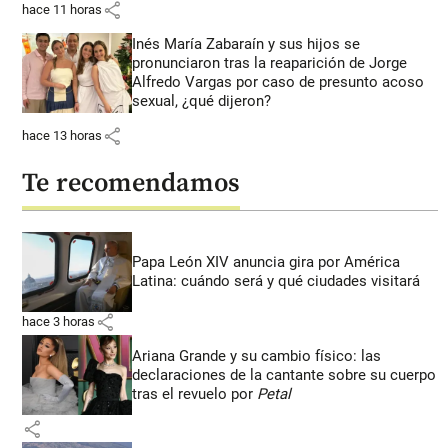
share
hace 11 horas
Inés María Zabaraín y sus hijos se
pronunciaron tras la reaparición de Jorge
Alfredo Vargas por caso de presunto acoso
sexual, ¿qué dijeron?
share
hace 13 horas
Te recomendamos
Papa León XIV anuncia gira por América
Latina: cuándo será y qué ciudades visitará
share
hace 3 horas
Ariana Grande y su cambio físico: las
declaraciones de la cantante sobre su cuerpo
tras el revuelo por
Petal
share