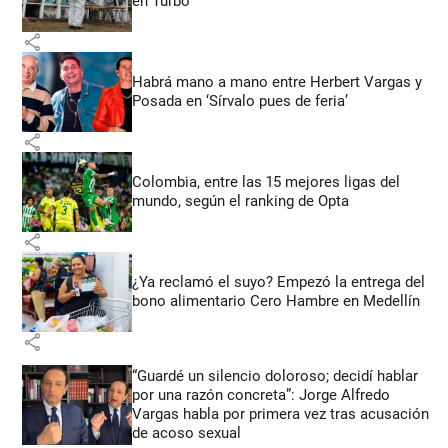
en Turbo
share
Habrá mano a mano entre Herbert Vargas y
Posada en ‘Sírvalo pues de feria’
share
Colombia, entre las 15 mejores ligas del
mundo, según el ranking de Opta
share
¿Ya reclamó el suyo? Empezó la entrega del
bono alimentario Cero Hambre en Medellín
share
“Guardé un silencio doloroso; decidí hablar
por una razón concreta”: Jorge Alfredo
Vargas habla por primera vez tras acusación
de acoso sexual