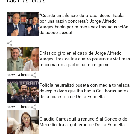
Las más leídas
“Guardé un silencio doloroso; decidí hablar
por una razón concreta”: Jorge Alfredo
Vargas habla por primera vez tras acusación
de acoso sexual
share
Drástico giro en el caso de Jorge Alfredo
Vargas: tres de las cuatro presuntas víctimas
renunciaron a participar en el juicio
share
hace 14 horas
Policía neutralizó buseta con media tonelada
de explosivos que iba hacia Cali horas antes
de la posesión de De la Espriella
share
hace 11 horas
Claudia Carrasquilla renunció al Concejo de
Medellín: irá al gobierno de De La Espriella