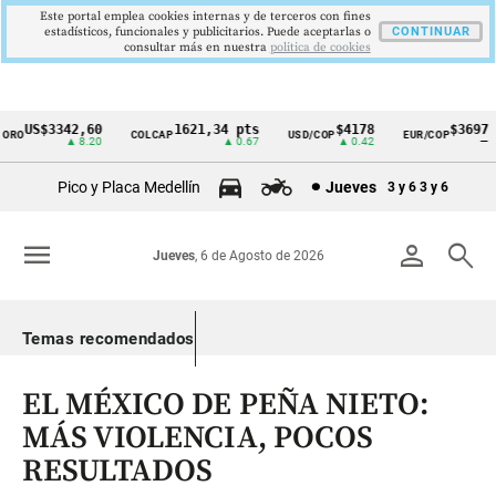
Este portal emplea cookies internas y de terceros con fines
estadísticos, funcionales y publicitarios. Puede aceptarlas o
CONTINUAR
consultar más en nuestra
politica de cookies
US$3342,60
1621,34 pts
$4178
$3697
O
COLCAP
USD/COP
EUR/COP
Cintillo
▲ 8.20
▲ 0.67
▲ 0.42
—
de
Pico y Placa Medellín
Jueves
3 y 6
3 y 6
indicadores
económicos
menu
person
search
Jueves
, 6 de Agosto de 2026
Colombia
Temas recomendados
EL MÉXICO DE PEÑA NIETO:
MÁS VIOLENCIA, POCOS
RESULTADOS