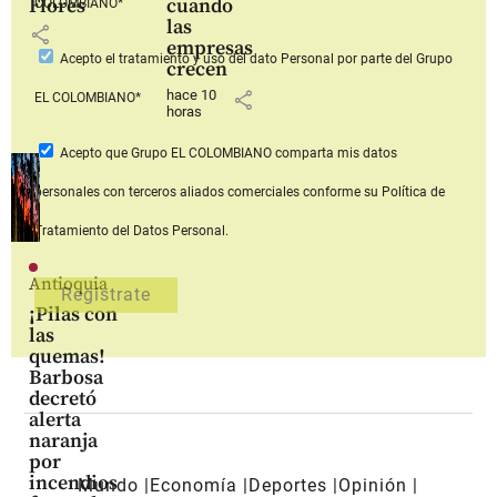
Flores
cuando
COLOMBIANO*
las
share
empresas
Acepto
el tratamiento y uso del dato Personal
por parte del Grupo
crecen
hace 10
share
EL COLOMBIANO*
horas
Acepto que Grupo EL COLOMBIANO
comparta mis datos
personales con terceros aliados comerciales
conforme su Política de
Tratamiento del Datos Personal.
Antioquia
¡Pilas con
las
quemas!
Barbosa
decretó
alerta
naranja
por
incendios
Mundo
Economía
Deportes
Opinión