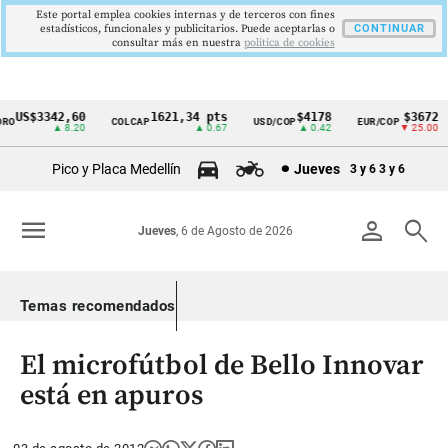
Este portal emplea cookies internas y de terceros con fines
estadísticos, funcionales y publicitarios. Puede aceptarlas o
CONTINUAR
consultar más en nuestra
politica de cookies
US$3342,60
1621,34 pts
$4178
$3672
O
COLCAP
USD/COP
EUR/COP
Cintillo
▲ 8.20
▲ 0.67
▲ 0.42
▼ 25.00
de
Pico y Placa Medellín
Jueves
3 y 6
3 y 6
indicadores
económicos
menu
person
search
Jueves
, 6 de Agosto de 2026
Colombia
Temas recomendados
El microfútbol de Bello Innovar
está en apuros