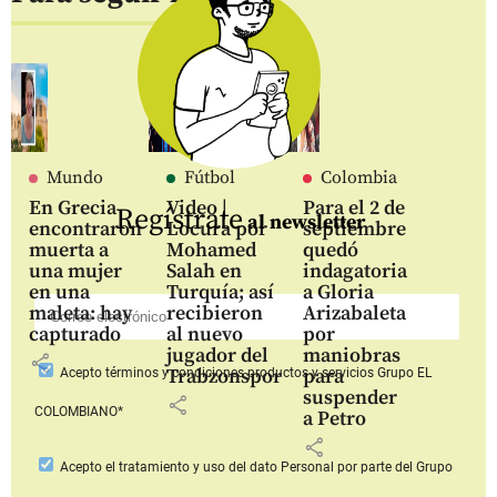
Mundo
Fútbol
Colombia
En Grecia
Video |
Para el 2 de
Regístrate
al newsletter
encontraron
Locura por
septiembre
muerta a
Mohamed
quedó
una mujer
Salah en
indagatoria
en una
Turquía; así
a Gloria
maleta: hay
recibieron
Arizabaleta
capturado
al nuevo
por
jugador del
maniobras
share
Trabzonspor
para
Acepto
términos y condiciones productos y servicios
Grupo EL
suspender
share
COLOMBIANO*
a Petro
share
Acepto
el tratamiento y uso del dato Personal
por parte del Grupo