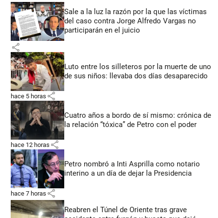
Sale a la luz la razón por la que las víctimas
del caso contra Jorge Alfredo Vargas no
participarán en el juicio
share
Luto entre los silleteros por la muerte de uno
de sus niños: llevaba dos días desaparecido
share
hace 5 horas
Cuatro años a bordo de sí mismo: crónica de
la relación “tóxica” de Petro con el poder
share
hace 12 horas
Petro nombró a Inti Asprilla como notario
interino a un día de dejar la Presidencia
share
hace 7 horas
Reabren el Túnel de Oriente tras grave