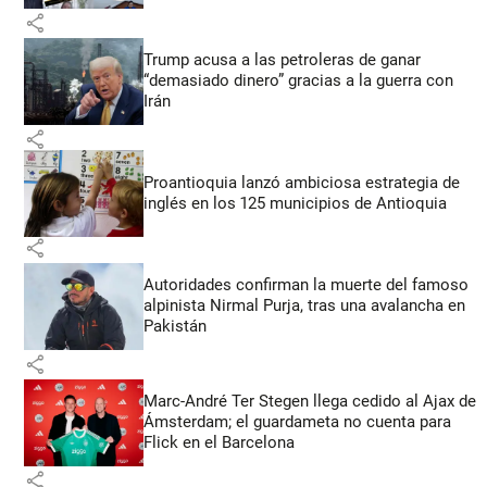
share
Trump acusa a las petroleras de ganar
“demasiado dinero” gracias a la guerra con
Irán
share
Proantioquia lanzó ambiciosa estrategia de
inglés en los 125 municipios de Antioquia
share
Autoridades confirman la muerte del famoso
alpinista Nirmal Purja, tras una avalancha en
Pakistán
share
Marc-André Ter Stegen llega cedido al Ajax de
Ámsterdam; el guardameta no cuenta para
Flick en el Barcelona
share