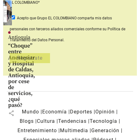
EL COLOMBIANO*
Acepto que Grupo EL COLOMBIANO
comparta mis datos
personales con terceros aliados comerciales
conforme su Política de
Antioquia
Tratamiento del Datos Personal.
“Choque”
entre
Anestesiar
y Hospital
de Caldas,
Antioquia,
por cese
de
servicios,
¿qué
pasó?
Mundo
Economía
Deportes
Opinión
share
Blogs
Cultura
Tendencias
Tecnología
Entretenimiento
Multimedia
Generación
Especiales marcas aliadas
Pódcast