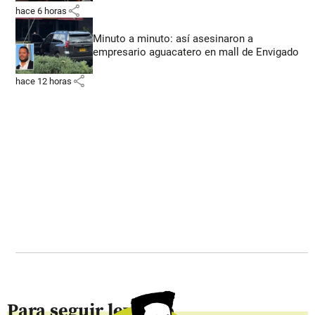
share
hace 6 horas
Minuto a minuto: así asesinaron a
empresario aguacatero en mall de Envigado
share
hace 12 horas
Para seguir leyendo