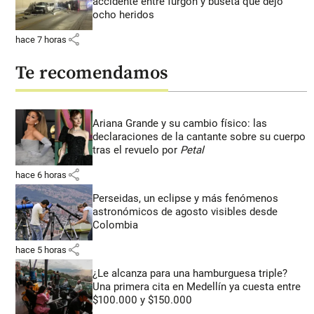
accidente entre furgón y buseta que dejó
ocho heridos
share
hace 7 horas
Te recomendamos
Ariana Grande y su cambio físico: las
declaraciones de la cantante sobre su cuerpo
tras el revuelo por
Petal
share
hace 6 horas
Perseidas, un eclipse y más fenómenos
astronómicos de agosto visibles desde
Colombia
share
hace 5 horas
¿Le alcanza para una hamburguesa triple?
Una primera cita en Medellín ya cuesta entre
$100.000 y $150.000