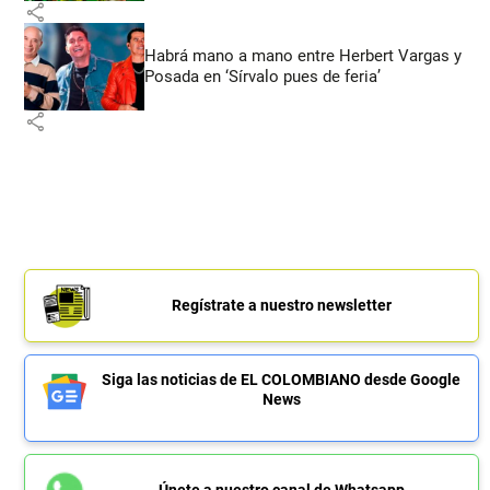
share
Habrá mano a mano entre Herbert Vargas y
Posada en ‘Sírvalo pues de feria’
share
Regístrate a nuestro newsletter
Siga las noticias de EL COLOMBIANO desde Google
News
Únete a nuestro canal de Whatsapp