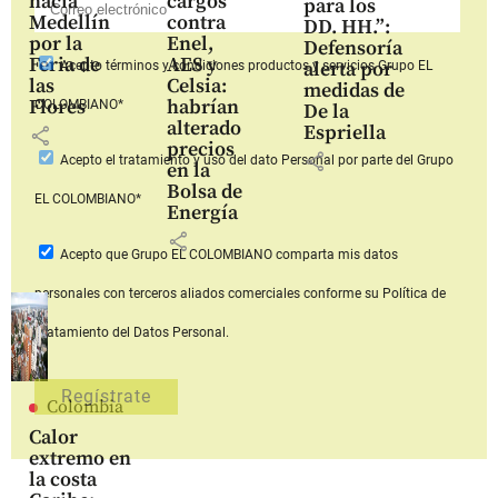
hacia
cargos
para los
Medellín
contra
DD. HH.”:
por la
Enel,
Defensoría
Feria de
AES y
alerta por
Acepto
términos y condiciones productos y servicios
Grupo EL
las
Celsia:
medidas de
Flores
habrían
COLOMBIANO*
De la
alterado
Espriella
share
precios
share
Acepto
el tratamiento y uso del dato Personal
por parte del Grupo
en la
Bolsa de
EL COLOMBIANO*
Energía
share
Acepto que Grupo EL COLOMBIANO
comparta mis datos
personales con terceros aliados comerciales
conforme su Política de
Tratamiento del Datos Personal.
Colombia
Calor
extremo en
la costa