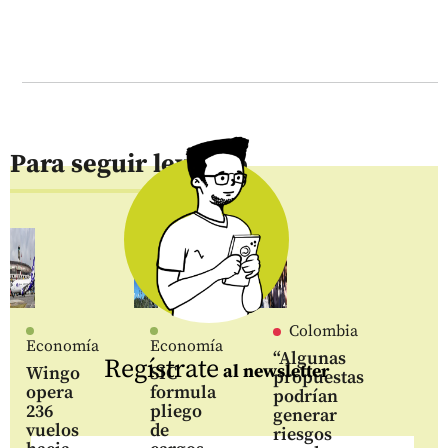
Para seguir leyendo
Colombia
Economía
Economía
“Algunas
Regístrate
al newsletter
Wingo
SIC
propuestas
opera
formula
podrían
236
pliego
generar
vuelos
de
riesgos