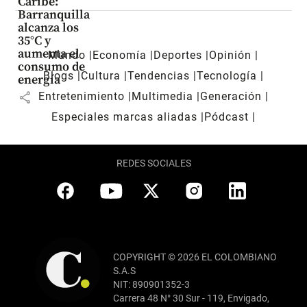
Caribe:
Barranquilla
alcanza los
35°C y
aumenta el
Mundo
Economía
Deportes
Opinión
consumo de
Blogs
Cultura
Tendencias
Tecnología
energía
share
Entretenimiento
Multimedia
Generación
Especiales marcas aliadas
Pódcast
REDES SOCIALES
COPYRIGHT © 2026 EL COLOMBIANO
S.A.S
NIT: 890901352-3
Carrera 48 N° 30 Sur - 119, Envigado,