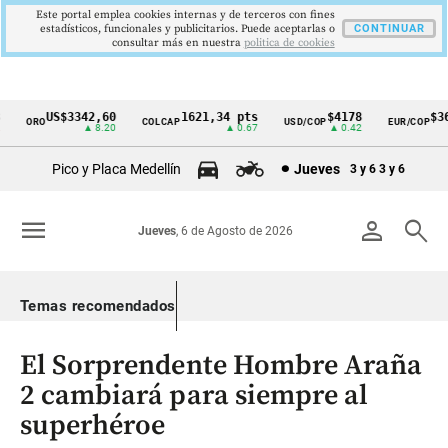
Este portal emplea cookies internas y de terceros con fines
estadísticos, funcionales y publicitarios. Puede aceptarlas o
CONTINUAR
consultar más en nuestra
politica de cookies
US$3342,60
1621,34 pts
$4178
$369
ORO
COLCAP
USD/COP
EUR/COP
Cintillo
▲ 8.20
▲ 0.67
▲ 0.42
de
Pico y Placa Medellín
Jueves
3 y 6
3 y 6
indicadores
económicos
menu
person
search
Jueves
, 6 de Agosto de 2026
Colombia
Temas recomendados
El Sorprendente Hombre Araña
2 cambiará para siempre al
superhéroe