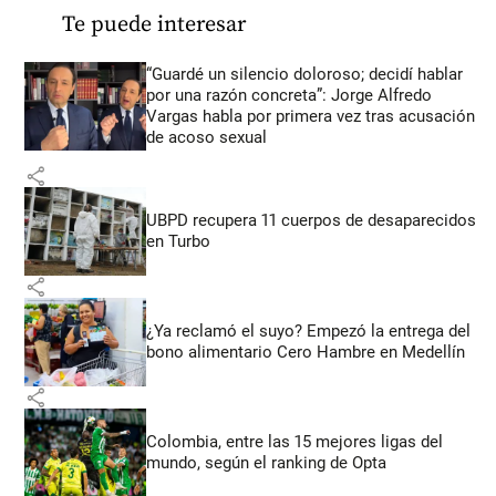
Te puede interesar
“Guardé un silencio doloroso; decidí hablar
por una razón concreta”: Jorge Alfredo
Vargas habla por primera vez tras acusación
de acoso sexual
share
UBPD recupera 11 cuerpos de desaparecidos
en Turbo
share
¿Ya reclamó el suyo? Empezó la entrega del
bono alimentario Cero Hambre en Medellín
share
Colombia, entre las 15 mejores ligas del
mundo, según el ranking de Opta