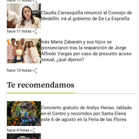
share
hace 11 horas
Claudia Carrasquilla renunció al Concejo de
Medellín: irá al gobierno de De La Espriella
share
hace 11 horas
Inés María Zabaraín y sus hijos se
pronunciaron tras la reaparición de Jorge
Alfredo Vargas por caso de presunto acoso
sexual, ¿qué dijeron?
share
hace 13 horas
Te recomendamos
Concierto gratuito de Arelys Henao, tablado
en el Centro y recorridos por Santa Elena
este 6 de agosto en la Feria de las Flores
share
hace 4 horas