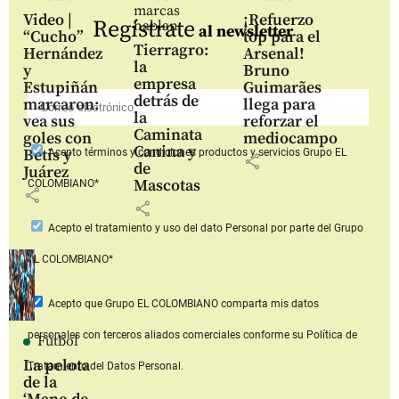
marcas
Video |
¡Refuerzo
Regístrate
hablan
al newsletter
“Cucho”
top para el
Tierragro:
Hernández
Arsenal!
la
y
Bruno
empresa
Estupiñán
Guimarães
detrás de
marcaron:
llega para
la
vea sus
reforzar el
Caminata
goles con
mediocampo
Canina y
Betis y
Acepto
términos y condiciones productos y servicios
Grupo EL
share
de
Juárez
Mascotas
COLOMBIANO*
share
share
Acepto
el tratamiento y uso del dato Personal
por parte del Grupo
EL COLOMBIANO*
Acepto que Grupo EL COLOMBIANO
comparta mis datos
personales con terceros aliados comerciales
conforme su Política de
Fútbol
La pelota
Tratamiento del Datos Personal.
de la