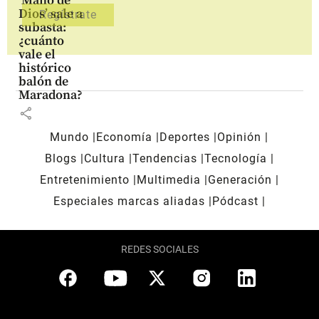
‘Mano de
Dios’ sale a
subasta:
¿cuánto
vale el
histórico
balón de
Maradona?
share
Mundo
Economía
Deportes
Opinión
Blogs
Cultura
Tendencias
Tecnología
Entretenimiento
Multimedia
Generación
Especiales marcas aliadas
Pódcast
REDES SOCIALES