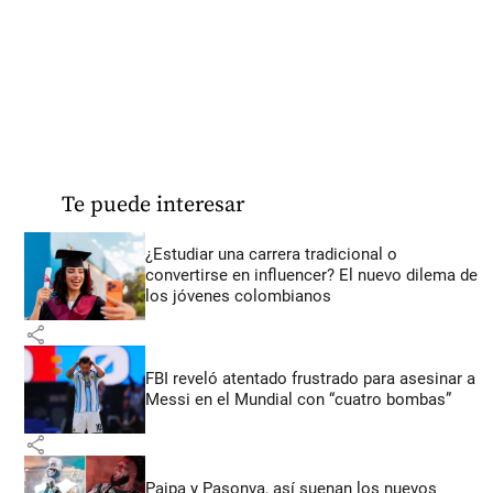
Te puede interesar
¿Estudiar una carrera tradicional o
convertirse en influencer? El nuevo dilema de
los jóvenes colombianos
share
FBI reveló atentado frustrado para asesinar a
Messi en el Mundial con “cuatro bombas”
share
Paipa y Pasonva, así suenan los nuevos