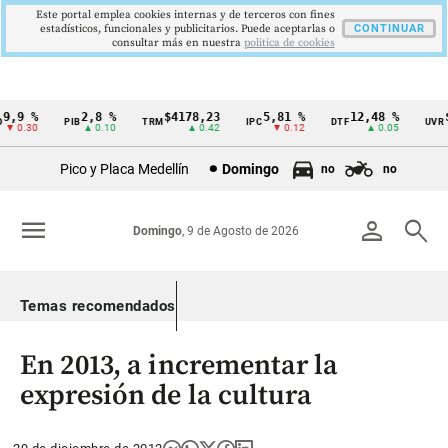
Este portal emplea cookies internas y de terceros con fines
estadísticos, funcionales y publicitarios. Puede aceptarlas o
CONTINUAR
consultar más en nuestra
politica de cookies
,9 %
2,8 %
$4178,23
5,81 %
12,48 %
$3
PIB
TRM
IPC
DTF
UVR
Cintillo
 0.30
▲ 0.10
▲ 0.42
▼ 0.12
▲ 0.05
de
Pico y Placa Medellín
Domingo
no
no
indicadores
económicos
menu
person
search
Domingo
, 9 de Agosto de 2026
Colombia
Temas recomendados
En 2013, a incrementar la
expresión de la cultura