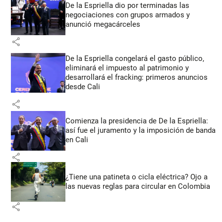
De la Espriella dio por terminadas las
negociaciones con grupos armados y
anunció megacárceles
share
De la Espriella congelará el gasto público,
eliminará el impuesto al patrimonio y
desarrollará el fracking: primeros anuncios
desde Cali
share
Comienza la presidencia de De la Espriella:
así fue el juramento y la imposición de banda
en Cali
share
¿Tiene una patineta o cicla eléctrica? Ojo a
las nuevas reglas para circular en Colombia
share