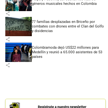
géneros musicales hechos en Colombia
share
77 familias desplazadas en Briceño por
combates con drones entre el Clan del Golfo
y disidencias
share
Colombiamoda dejó US$22 millones para
Medellín y reunió a 65.000 asistentes de 53
países
share
Regístrate a nuestro newsletter