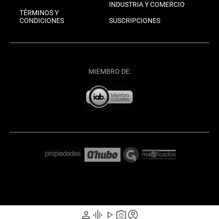
INDUSTRIA Y COMERCIO
TÉRMINOS Y
CONDICIONES
SUSCRIPCIONES
MIEMBRO DE:
person
graphic_eq
play_arrow
photo_camera
account_circle