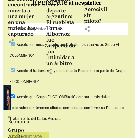
Regístrate
al newsletter
¿La
encontraron
en el
Aerocivil
muerta a
deporte
sin
una mujer
argentino:
piloto?
en una
El rugbista
maleta: hay
Tomás
share
capturado
Albornoz
fue
share
suspendido
Acepto
términos y condiciones productos y servicios
Grupo EL
por
COLOMBIANO*
intimidar a
un árbitro
share
Acepto
el tratamiento y uso del dato Personal
por parte del Grupo
EL COLOMBIANO*
Acepto que Grupo EL COLOMBIANO
comparta mis datos
personales con terceros aliados comerciales
conforme su Política de
Tratamiento del Datos Personal.
Economía
Grupo
Argos