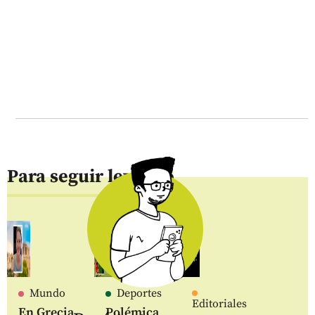
Para seguir leyendo
Mundo
Deportes
Editoriales
En Grecia
Polémica