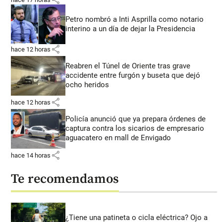
Petro nombró a Inti Asprilla como notario
interino a un día de dejar la Presidencia
share
hace 12 horas
Reabren el Túnel de Oriente tras grave
accidente entre furgón y buseta que dejó
ocho heridos
share
hace 12 horas
Policía anunció que ya prepara órdenes de
captura contra los sicarios de empresario
aguacatero en mall de Envigado
share
hace 14 horas
Te recomendamos
¿Tiene una patineta o cicla eléctrica? Ojo a