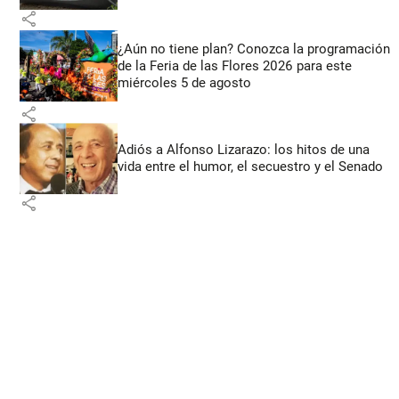
share
¿Aún no tiene plan? Conozca la programación
de la Feria de las Flores 2026 para este
miércoles 5 de agosto
share
Adiós a Alfonso Lizarazo: los hitos de una
vida entre el humor, el secuestro y el Senado
share