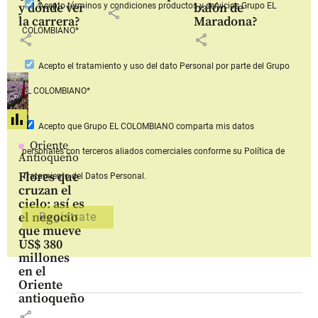
y dónde ver
balón de
Acepto
términos y condiciones productos y servicios
Grupo EL
share
la carrera?
Maradona?
COLOMBIANO*
share
share
Acepto
el tratamiento y uso del dato Personal
por parte del Grupo
EL COLOMBIANO*
Acepto que Grupo EL COLOMBIANO
comparta mis datos
Oriente
personales con terceros aliados comerciales
conforme su Política de
Antioqueño
Flores que
Tratamiento del Datos Personal.
cruzan el
cielo: así es
el negocio
que mueve
US$ 380
millones
en el
Oriente
antioqueño
share