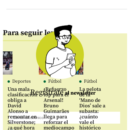
Para seguir leyendo
Deportes
Fútbol
Fútbol
Una mala
¡Refuerzo
La pelota
Regístrate
al newsletter
clasificación
top para el
de la
obliga a
Arsenal!
‘Mano de
David
Bruno
Dios’ sale a
Alonso a
Guimarães
subasta:
remontar en
llega para
¿cuánto
Silverstone;
reforzar el
vale el
¿a qué hora
mediocampo
histórico