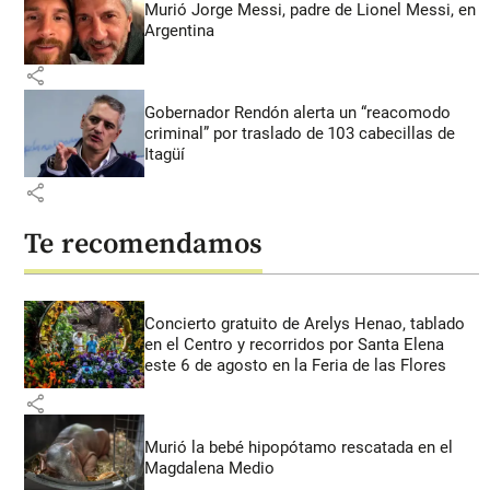
Murió Jorge Messi, padre de Lionel Messi, en
Argentina
share
Gobernador Rendón alerta un “reacomodo
criminal” por traslado de 103 cabecillas de
Itagüí
share
Te recomendamos
Concierto gratuito de Arelys Henao, tablado
en el Centro y recorridos por Santa Elena
este 6 de agosto en la Feria de las Flores
share
Murió la bebé hipopótamo rescatada en el
Magdalena Medio