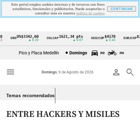
Este portal emplea cookies internas y de terceros con fines
estadísticos, funcionales y publicitarios. Puede aceptarlas o
CONTINUAR
consultar más en nuestra
politica de cookies
US$3342,60
1621,34 pts
$4178
$36
ORO
COLCAP
USD/COP
EUR/COP
Cintillo
▲ 8.20
▲ 0.67
▲ 0.42
de
Pico y Placa Medellín
Domingo
no
no
indicadores
económicos
menu
person
search
Domingo
, 9 de Agosto de 2026
Colombia
Temas recomendados
ENTRE HACKERS Y MISILES