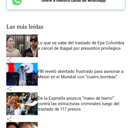
Únete a nuestro canal de Whatsapp
Las más leídas
Lo que se sabe del traslado de Epa Colombia
a cárcel de Ibagué por presuntos privilegios
share
FBI reveló atentado frustrado para asesinar a
Messi en el Mundial con “cuatro bombas”
share
De la Espriella anuncia “mano de hierro”
contra las estructuras criminales luego del
traslado de 117 presos
share