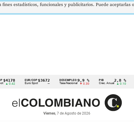
 fines estadísticos, funcionales y publicitarios. Puede aceptarlas
178
$3672
9,9 %
2,8 %
EUR/COP
DESEMPLEO
PIB
TRM
Euro Spot
Tasa Nacional
Crec. Anual
Tasa 
0.42
—
▼ 0.30
▲ 0.10
Viernes
, 7 de Agosto de 2026