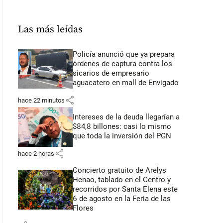
Las más leídas
Policía anunció que ya prepara
órdenes de captura contra los
sicarios de empresario
aguacatero en mall de Envigado
share
hace 22 minutos
Intereses de la deuda llegarían a
$84,8 billones: casi lo mismo
que toda la inversión del PGN
share
hace 2 horas
Concierto gratuito de Arelys
Henao, tablado en el Centro y
recorridos por Santa Elena este
6 de agosto en la Feria de las
Flores