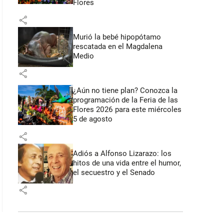
Flores
share
Murió la bebé hipopótamo
rescatada en el Magdalena
Medio
share
¿Aún no tiene plan? Conozca la
programación de la Feria de las
Flores 2026 para este miércoles
5 de agosto
share
Adiós a Alfonso Lizarazo: los
hitos de una vida entre el humor,
el secuestro y el Senado
share