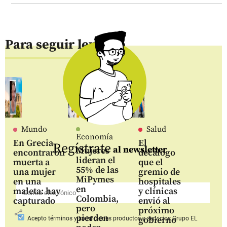
Para seguir leyendo
Mundo
Salud
Economía
En Grecia
El
Regístrate
al newsletter
Mujeres
encontraron
decálogo
lideran el
muerta a
que el
55% de las
una mujer
gremio de
MiPymes
en una
hospitales
en
maleta: hay
y clínicas
Colombia,
capturado
envió al
pero
próximo
share
pierden
gobierno
Acepto
términos y condiciones productos y servicios
Grupo EL