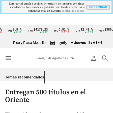
Este portal emplea cookies internas y de terceros con fines
estadísticos, funcionales y publicitarios. Puede aceptarlas o
CONTINUAR
consultar más en nuestra
politica de cookies
2,8 %
$4178,23
5,81 %
12,48 %
$386,12
PIB
TRM
IPC
DTF
UVR
Cintillo
▲ 0.10
▲ 0.42
▼ 0.12
▲ 0.05
▲ 0
de
Pico y Placa Medellín
Jueves
3 y 6
3 y 6
indicadores
económicos
menu
person
search
Jueves
, 6 de Agosto de 2026
Colombia
Temas recomendados
Entregan 500 títulos en el
Oriente