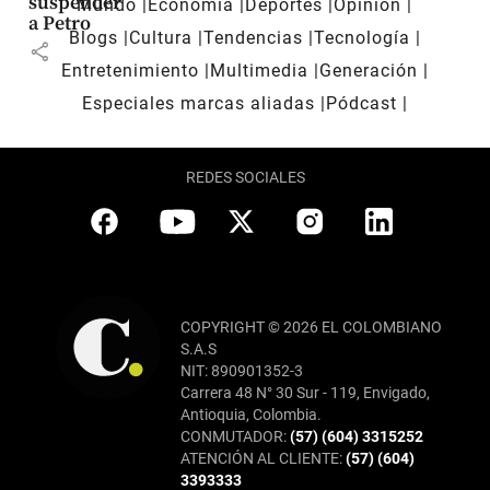
suspender
Mundo
Economía
Deportes
Opinión
a Petro
Blogs
Cultura
Tendencias
Tecnología
share
Entretenimiento
Multimedia
Generación
Especiales marcas aliadas
Pódcast
REDES SOCIALES
COPYRIGHT © 2026 EL COLOMBIANO
S.A.S
NIT: 890901352-3
Carrera 48 N° 30 Sur - 119, Envigado,
Antioquia, Colombia.
CONMUTADOR:
(57) (604) 3315252
ATENCIÓN AL CLIENTE:
(57) (604)
3393333