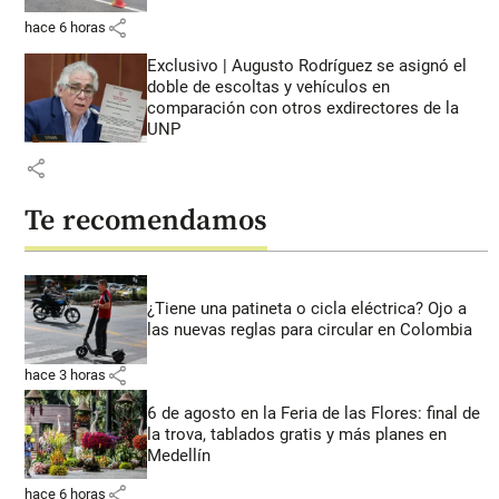
share
hace 6 horas
Exclusivo | Augusto Rodríguez se asignó el
doble de escoltas y vehículos en
comparación con otros exdirectores de la
UNP
share
Te recomendamos
¿Tiene una patineta o cicla eléctrica? Ojo a
las nuevas reglas para circular en Colombia
share
hace 3 horas
6 de agosto en la Feria de las Flores: final de
la trova, tablados gratis y más planes en
Medellín
share
hace 6 horas