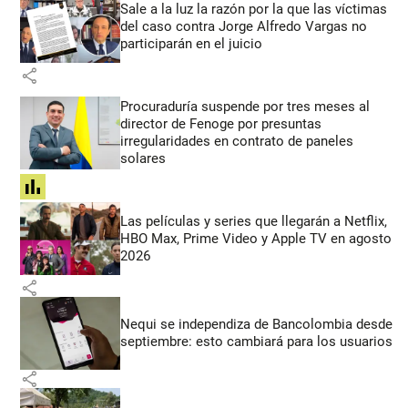
Sale a la luz la razón por la que las víctimas
del caso contra Jorge Alfredo Vargas no
participarán en el juicio
share
Procuraduría suspende por tres meses al
director de Fenoge por presuntas
irregularidades en contrato de paneles
solares
share
Las películas y series que llegarán a Netflix,
HBO Max, Prime Video y Apple TV en agosto
2026
share
Nequi se independiza de Bancolombia desde
septiembre: esto cambiará para los usuarios
share