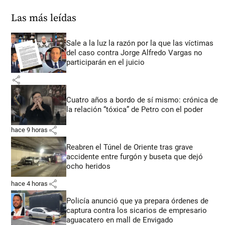
Las más leídas
Sale a la luz la razón por la que las víctimas
del caso contra Jorge Alfredo Vargas no
participarán en el juicio
share
Cuatro años a bordo de sí mismo: crónica de
la relación “tóxica” de Petro con el poder
share
hace 9 horas
Reabren el Túnel de Oriente tras grave
accidente entre furgón y buseta que dejó
ocho heridos
share
hace 4 horas
Policía anunció que ya prepara órdenes de
captura contra los sicarios de empresario
aguacatero en mall de Envigado