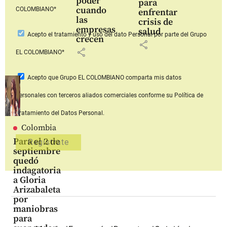
poder
para
cuando
COLOMBIANO*
enfrentar
las
crisis de
empresas
salud
Acepto
el tratamiento y uso del dato Personal
por parte del Grupo
crecen
share
share
EL COLOMBIANO*
Acepto que Grupo EL COLOMBIANO
comparta mis datos
personales con terceros aliados comerciales
conforme su Política de
Tratamiento del Datos Personal.
Colombia
Para el 2 de
septiembre
quedó
indagatoria
a Gloria
Arizabaleta
por
maniobras
para