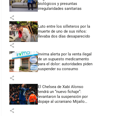
biológicos y presuntas
irregularidades sanitarias
share
Luto entre los silleteros por la
muerte de uno de sus niños:
llevaba dos días desaparecido
share
Invima alerta por la venta ilegal
de un supuesto medicamento
para el dolor: autoridades piden
suspender su consumo
share
El Chelsea de Xabi Alonso
tendrá un “nuevo fichaje”:
levantaron la suspensión por
dopaje al ucraniano Mijailo
Mudryk
share