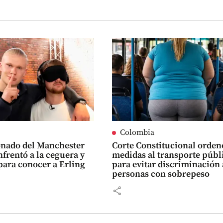
Colombia
onado del Manchester
Corte Constitucional orden
nfrentó a la ceguera y
medidas al transporte públ
para conocer a Erling
para evitar discriminación 
personas con sobrepeso
share