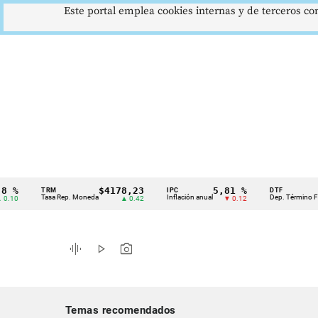
Este portal emplea cookies internas y de terceros con
$4178,23
5,81 %
12,
TRM
IPC
DTF
Cintillo
Tasa Rep. Moneda
Inflación anual
Dep. Término Fijo
▲ 0.42
▼ 0.12
de
indicadores
graphic_eq
play_arrow
photo_camera
económicos
Colombia
Temas recomendados