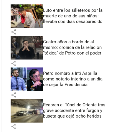
Luto entre los silleteros por la
muerte de uno de sus niños:
llevaba dos días desaparecido
share
Cuatro años a bordo de sí
mismo: crónica de la relación
“tóxica” de Petro con el poder
share
Petro nombró a Inti Asprilla
como notario interino a un día
de dejar la Presidencia
share
Reabren el Túnel de Oriente tras
grave accidente entre furgón y
buseta que dejó ocho heridos
share