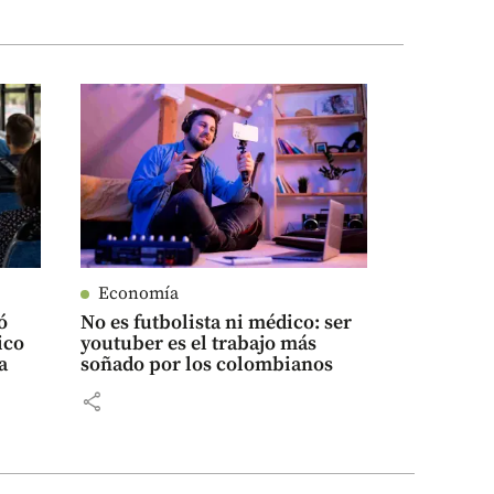
Economía
ó
No es futbolista ni médico: ser
ico
youtuber es el trabajo más
a
soñado por los colombianos
share