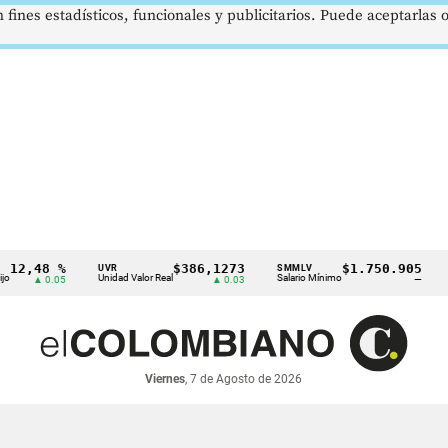
 fines estadísticos, funcionales y publicitarios. Puede aceptarlas
48 %
$386,1273
$1.750.905
UVR
SMMLV
BREN
Unidad Valor Real
Salario Mínimo
Petról
▲ 0.05
▲ 0.03
—
Viernes
, 7 de Agosto de 2026