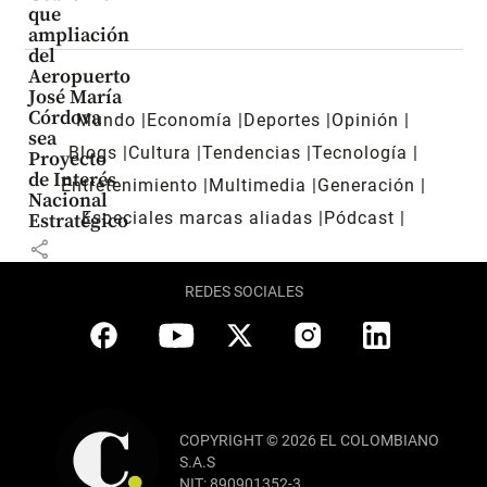
que
ampliación
del
Aeropuerto
José María
Córdova
Mundo
Economía
Deportes
Opinión
sea
Blogs
Cultura
Tendencias
Tecnología
Proyecto
de Interés
Entretenimiento
Multimedia
Generación
Nacional
Especiales marcas aliadas
Pódcast
Estratégico
share
REDES SOCIALES
COPYRIGHT © 2026 EL COLOMBIANO
S.A.S
NIT: 890901352-3