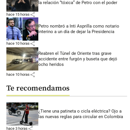
la relación “tóxica” de Petro con el poder
share
hace 15 horas
Petro nombró a Inti Asprilla como notario
interino a un día de dejar la Presidencia
share
hace 10 horas
Reabren el Túnel de Oriente tras grave
accidente entre furgón y buseta que dejó
ocho heridos
share
hace 10 horas
Te recomendamos
¿Tiene una patineta o cicla eléctrica? Ojo a
las nuevas reglas para circular en Colombia
share
hace 3 horas