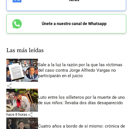
Únete a nuestro canal de Whatsapp
Las más leídas
Sale a la luz la razón por la que las víctimas
del caso contra Jorge Alfredo Vargas no
participarán en el juicio
share
Luto entre los silleteros por la muerte de uno
de sus niños: llevaba dos días desaparecido
share
hace 8 horas
Cuatro años a bordo de sí mismo: crónica de