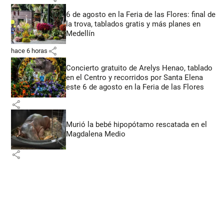
6 de agosto en la Feria de las Flores: final de
la trova, tablados gratis y más planes en
Medellín
share
hace 6 horas
Concierto gratuito de Arelys Henao, tablado
en el Centro y recorridos por Santa Elena
este 6 de agosto en la Feria de las Flores
share
Murió la bebé hipopótamo rescatada en el
Magdalena Medio
share