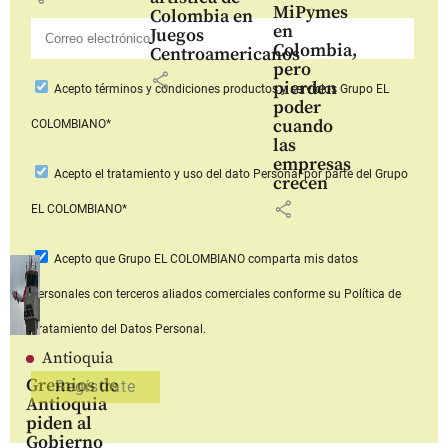
MiPymes
Colombia en
en
Juegos
Colombia,
Centroamericanos
pero
share
pierden
Acepto
términos y condiciones productos y servicios
Grupo EL
poder
cuando
COLOMBIANO*
las
empresas
Acepto
el tratamiento y uso del dato Personal
por parte del Grupo
crecen
share
EL COLOMBIANO*
Acepto que Grupo EL COLOMBIANO
comparta mis datos
personales con terceros aliados comerciales
conforme su Política de
Tratamiento del Datos Personal.
Antioquia
Gremios de
Antioquia
piden al
Gobierno