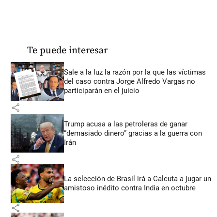
Te puede interesar
Sale a la luz la razón por la que las víctimas
del caso contra Jorge Alfredo Vargas no
participarán en el juicio
share
Trump acusa a las petroleras de ganar
“demasiado dinero” gracias a la guerra con
Irán
share
La selección de Brasil irá a Calcuta a jugar un
amistoso inédito contra India en octubre
share