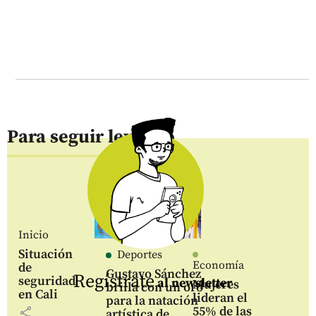
Para seguir leyendo
Inicio
Situación
Deportes
Economía
de
Gustavo Sánchez
Regístrate
seguridad
al newsletter
Mujeres
brilla con un oro
en Cali
lideran el
para la natación
55% de las
share
artística de