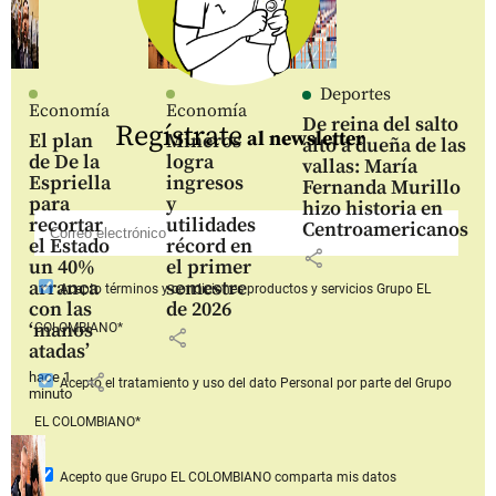
Deportes
Economía
Economía
De reina del salto
Regístrate
al newsletter
El plan
Mineros
alto a dueña de las
de De la
logra
vallas: María
Espriella
ingresos
Fernanda Murillo
para
y
hizo historia en
recortar
utilidades
Centroamericanos
el Estado
récord en
share
un 40%
el primer
arranca
semestre
Acepto
términos y condiciones productos y servicios
Grupo EL
con las
de 2026
‘manos
COLOMBIANO*
share
atadas’
hace 1
share
Acepto
el tratamiento y uso del dato Personal
por parte del Grupo
minuto
EL COLOMBIANO*
Acepto que Grupo EL COLOMBIANO
comparta mis datos