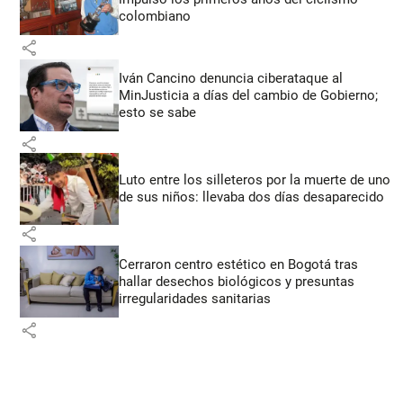
colombiano
share
Iván Cancino denuncia ciberataque al
MinJusticia a días del cambio de Gobierno;
esto se sabe
share
Luto entre los silleteros por la muerte de uno
de sus niños: llevaba dos días desaparecido
share
Cerraron centro estético en Bogotá tras
hallar desechos biológicos y presuntas
irregularidades sanitarias
share