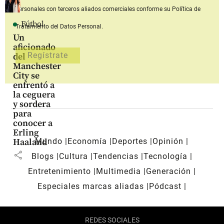
personales con terceros aliados comerciales
conforme su Política de
Fútbol
Tratamiento del Datos Personal.
Un
aficionado
del
Manchester
City se
enfrentó a
la ceguera
y sordera
para
conocer a
Erling
Mundo
Economía
Deportes
Opinión
Haaland
share
Blogs
Cultura
Tendencias
Tecnología
Entretenimiento
Multimedia
Generación
Especiales marcas aliadas
Pódcast
REDES SOCIALES