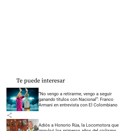
Te puede interesar
“No vengo a retirarme, vengo a seguir
ganando títulos con Nacional”: Franco
Armani en entrevista con El Colombiano
share
Adiós a Honorio Rúa, la Locomotora que
impulsó los primeros años del ciclismo