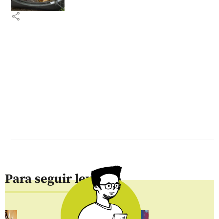
share
Para seguir leyendo