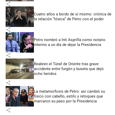
share
Cuatro años a bordo de sí mismo: crónica de
la relación “tóxica” de Petro con el poder
share
Petro nombró a Inti Asprilla como notario
interino a un día de dejar la Presidencia
share
Reabren el Túnel de Oriente tras grave
accidente entre furgón y buseta que dejó
ocho heridos
share
La metamorfosis de Petro: así cambió su
físico con cabello, estilo y retoques que
marcaron su paso por la Presidencia
share