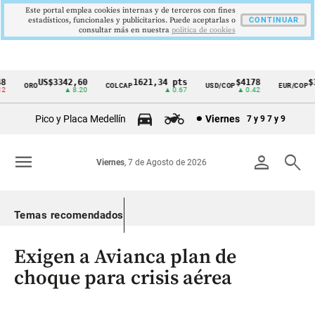
Este portal emplea cookies internas y de terceros con fines
estadísticos, funcionales y publicitarios. Puede aceptarlas o
CONTINUAR
consultar más en nuestra
politica de cookies
US$3342,60
1621,34 pts
$4178
$36
ORO
COLCAP
USD/COP
EUR/COP
Cintillo
▲ 8.20
▲ 0.67
▲ 0.42
de
Pico y Placa Medellín
Viernes
7 y 9
7 y 9
indicadores
económicos
menu
person
search
Viernes
, 7 de Agosto de 2026
Colombia
Temas recomendados
Exigen a Avianca plan de
choque para crisis aérea