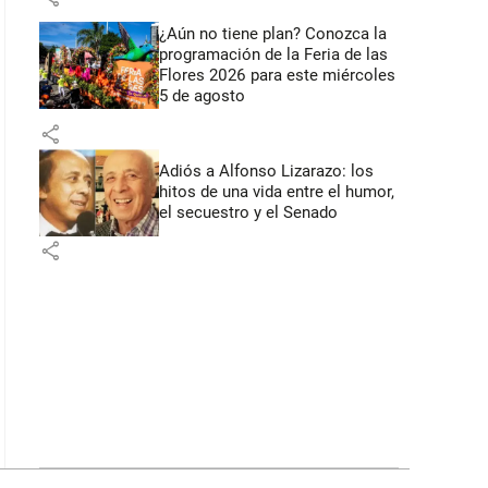
¿Aún no tiene plan? Conozca la
programación de la Feria de las
Flores 2026 para este miércoles
5 de agosto
share
Adiós a Alfonso Lizarazo: los
hitos de una vida entre el humor,
el secuestro y el Senado
share