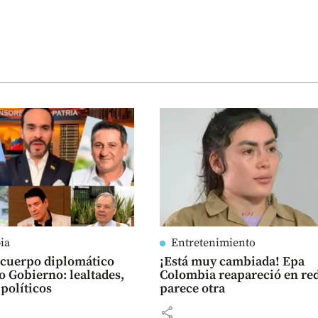
ia
Entretenimiento
l cuerpo diplomático
¡Está muy cambiada! Epa
o Gobierno: lealtades,
Colombia reapareció en red
 políticos
parece otra
share