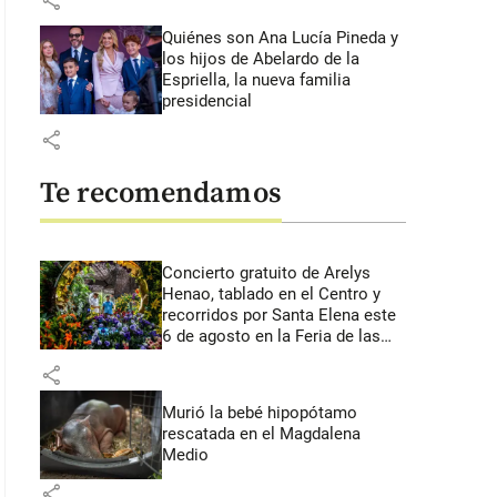
share
Quiénes son Ana Lucía Pineda y
los hijos de Abelardo de la
Espriella, la nueva familia
presidencial
share
Te recomendamos
Concierto gratuito de Arelys
Henao, tablado en el Centro y
recorridos por Santa Elena este
6 de agosto en la Feria de las
Flores
share
Murió la bebé hipopótamo
rescatada en el Magdalena
Medio
share