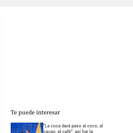
Te puede interesar
“La coca dará paso al coco, al
cacao, al café”: así fue la