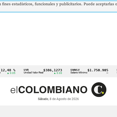
 fines estadísticos, funcionales y publicitarios. Puede aceptarlas
8 %
$386,1273
$1.750.905
UVR
SMMLV
BRENT
Unidad Valor Real
Salario Mínimo
Petróleo
0.05
▲ 0.03
—
Sábado
, 8 de Agosto de 2026