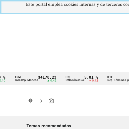
Este portal emplea cookies internas y de terceros con
$4178,23
5,81 %
12,4
TRM
IPC
DTF
Cintillo
Tasa Rep. Moneda
Inflación anual
Dep. Término Fijo
▲ 0.42
▼ 0.12
▲ 
de
indicadores
graphic_eq
play_arrow
photo_camera
económicos
Colombia
Temas recomendados