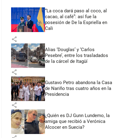
“La coca dará paso al coco, al
cacao, al café”: así fue la
posesión de De la Espriella en
Cali
share
Alias ‘Douglas’ y ‘Carlos
Pesebre’, entre los trasladados
de la cárcel de Itagüí
share
Gustavo Petro abandona la Casa
de Nariño tras cuatro años en la
Presidencia
share
¿Quién es DJ Gunn Lundemo, la
amiga que recibió a Verónica
Alcocer en Suecia?