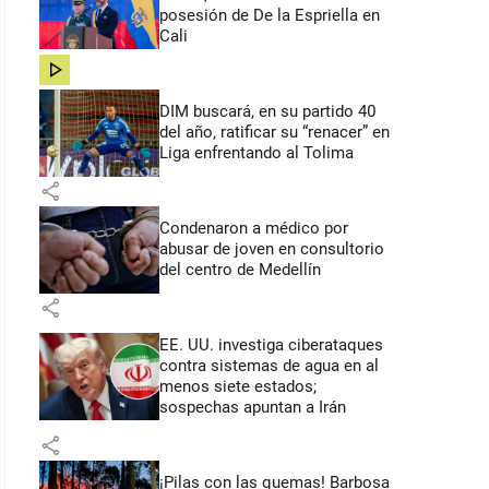
posesión de De la Espriella en
Cali
share
DIM buscará, en su partido 40
del año, ratificar su “renacer” en
Liga enfrentando al Tolima
share
Condenaron a médico por
abusar de joven en consultorio
del centro de Medellín
share
EE. UU. investiga ciberataques
contra sistemas de agua en al
menos siete estados;
sospechas apuntan a Irán
share
¡Pilas con las quemas! Barbosa