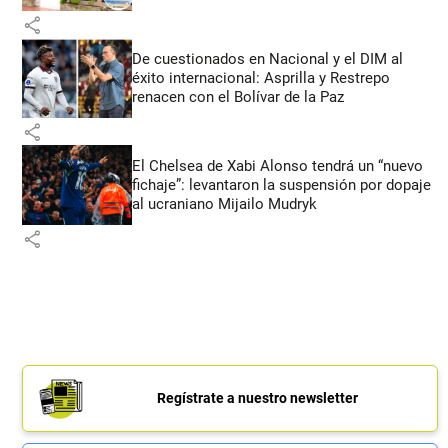
share
De cuestionados en Nacional y el DIM al
éxito internacional: Asprilla y Restrepo
renacen con el Bolívar de la Paz
share
El Chelsea de Xabi Alonso tendrá un “nuevo
fichaje”: levantaron la suspensión por dopaje
al ucraniano Mijailo Mudryk
share
Regístrate a nuestro newsletter