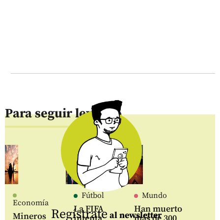
Para seguir leyendo
Fútbol
Mundo
Economía
La FIFA
Han muerto
Regístrate
al newsletter
Mineros
intenta
más de 300