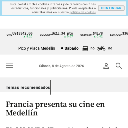
Este portal emplea cookies internas y de terceros con fines
estadísticos, funcionales y publicitarios. Puede aceptarlas o
CONTINUAR
consultar más en nuestra
politica de cookies
US$3342,60
1621,34 pts
$4178
$363
ORO
COLCAP
USD/COP
EUR/COP
Cintillo
▲ 8.20
▲ 0.67
▲ 0.42
de
Pico y Placa Medellín
Sabado
no
no
indicadores
económicos
menu
person
search
Sábado
, 8 de Agosto de 2026
Colombia
Temas recomendados
Francia presenta su cine en
Medellín