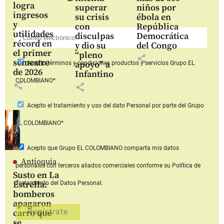
logra
superar
niños por
ingresos
su crisis
ébola en
y
con
República
utilidades
disculpas
Democrática
récord en
y dio su
del Congo
el primer
“pleno
share
semestre
apoyo” a
Acepto
términos y condiciones productos y servicios
Grupo EL
de 2026
Infantino
COLOMBIANO*
share
share
Acepto
el tratamiento y uso del dato Personal
por parte del Grupo
EL COLOMBIANO*
Acepto que Grupo EL COLOMBIANO
comparta mis datos
Antioquia
personales con terceros aliados comerciales
conforme su Política de
Susto en La
Estrella:
Tratamiento del Datos Personal.
bomberos
apagaron
carro que
se