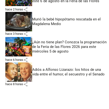
este 6 de agosto en la Feria de las Flores
share
hace 2 horas
Murió la bebé hipopótamo rescatada en el
Magdalena Medio
share
hace 3 horas
¿Aún no tiene plan? Conozca la programación
de la Feria de las Flores 2026 para este
miércoles 5 de agosto
share
hace 6 horas
Adiós a Alfonso Lizarazo: los hitos de una
vida entre el humor, el secuestro y el Senado
share
hace 8 horas