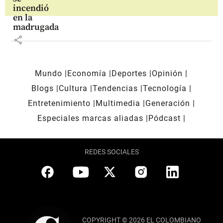
incendió
en la
madrugada
share
Mundo
Economía
Deportes
Opinión
Blogs
Cultura
Tendencias
Tecnología
Entretenimiento
Multimedia
Generación
Especiales marcas aliadas
Pódcast
REDES SOCIALES
COPYRIGHT © 2026 EL COLOMBIANO