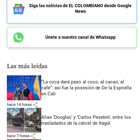
Siga las noticias de EL COLOMBIANO desde Google
News
Únete a nuestro canal de Whatsapp
Las más leídas
“La coca dará paso al coco, al cacao, al
café”: así fue la posesión de De la Espriella
en Cali
share
hace 14 horas
Alias ‘Douglas’ y ‘Carlos Pesebre’, entre los
trasladados de la cárcel de Itagüí
share
hace 7 horas