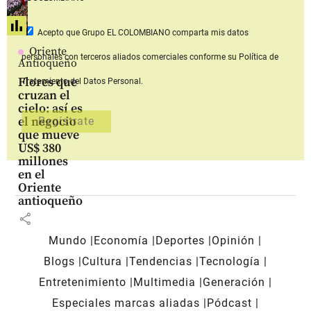
Acepto que Grupo EL COLOMBIANO
comparta mis datos
Oriente
personales con terceros aliados comerciales
conforme su Política de
Antioqueño
Flores que
Tratamiento del Datos Personal.
cruzan el
cielo: así es
el negocio
que mueve
US$ 380
millones
en el
Oriente
antioqueño
share
Mundo
Economía
Deportes
Opinión
Blogs
Cultura
Tendencias
Tecnología
Entretenimiento
Multimedia
Generación
Especiales marcas aliadas
Pódcast