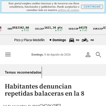
Este portal emplea cookies internas y de terceros con fines
estadísticos, funcionales y publicitarios. Puede aceptarlas o
CONTINUAR
consultar más en nuestra
politica de cookies
US$3342,60
1621,34 pts
$4178
$36
ORO
COLCAP
USD/COP
EUR/COP
Cintillo
▲ 8.20
▲ 0.67
▲ 0.42
de
Pico y Placa Medellín
Domingo
no
no
indicadores
económicos
menu
person
search
Domingo
, 9 de Agosto de 2026
Colombia
Temas recomendados
Habitantes denuncian
repetidas balaceras en la 8