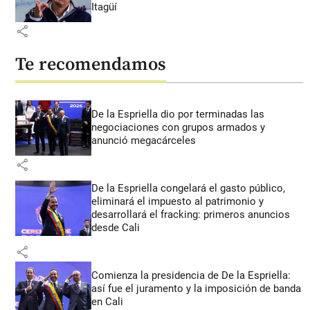
Itagüí
share
Te recomendamos
De la Espriella dio por terminadas las
negociaciones con grupos armados y
anunció megacárceles
share
De la Espriella congelará el gasto público,
eliminará el impuesto al patrimonio y
desarrollará el fracking: primeros anuncios
desde Cali
share
Comienza la presidencia de De la Espriella:
así fue el juramento y la imposición de banda
en Cali