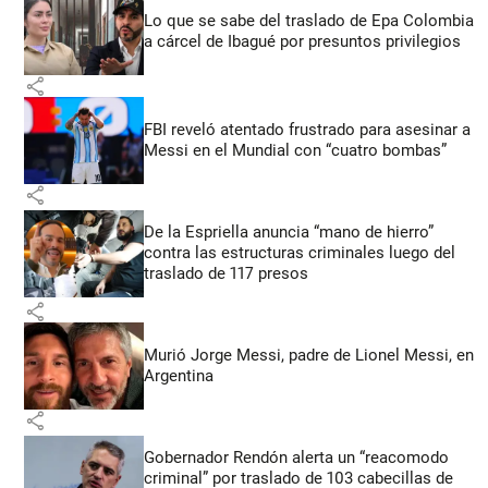
Lo que se sabe del traslado de Epa Colombia
a cárcel de Ibagué por presuntos privilegios
share
FBI reveló atentado frustrado para asesinar a
Messi en el Mundial con “cuatro bombas”
share
De la Espriella anuncia “mano de hierro”
contra las estructuras criminales luego del
traslado de 117 presos
share
Murió Jorge Messi, padre de Lionel Messi, en
Argentina
share
Gobernador Rendón alerta un “reacomodo
criminal” por traslado de 103 cabecillas de