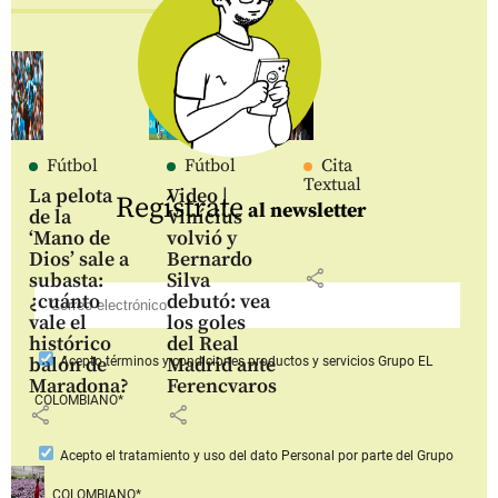
Fútbol
Fútbol
Cita
Textual
La pelota
Video |
Regístrate
al newsletter
de la
Vinícius
‘Mano de
volvió y
Dios’ sale a
Bernardo
share
subasta:
Silva
¿cuánto
debutó: vea
vale el
los goles
histórico
del Real
balón de
Madrid ante
Acepto
términos y condiciones productos y servicios
Grupo EL
Maradona?
Ferencvaros
COLOMBIANO*
share
share
Acepto
el tratamiento y uso del dato Personal
por parte del Grupo
EL COLOMBIANO*