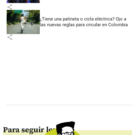
share
¿Tiene una patineta o cicla eléctrica? Ojo a
las nuevas reglas para circular en Colombia
share
Para seguir leyendo