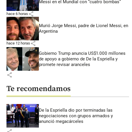
Messi en el Mundial con “cuatro bombas”
share
hace 6 horas
Murió Jorge Messi, padre de Lionel Messi, en
Argentina
share
hace 12 horas
Gobierno Trump anuncia US$1.000 millones
de apoyo a gobierno de De la Espriella y
promete revisar aranceles
share
Te recomendamos
De la Espriella dio por terminadas las
negociaciones con grupos armados y
anunció megacárceles
share