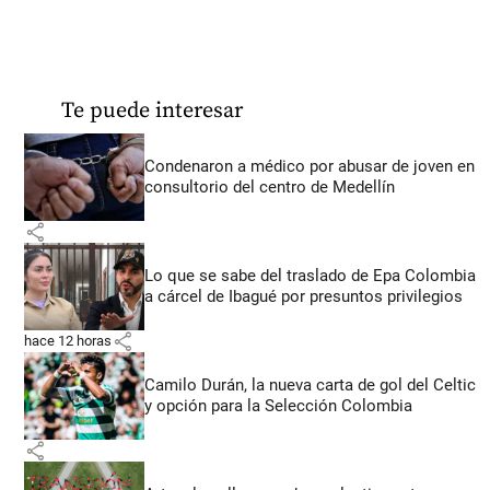
Te puede interesar
Condenaron a médico por abusar de joven en
consultorio del centro de Medellín
share
Lo que se sabe del traslado de Epa Colombia
a cárcel de Ibagué por presuntos privilegios
share
hace 12 horas
Camilo Durán, la nueva carta de gol del Celtic
y opción para la Selección Colombia
share