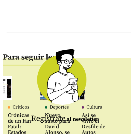
Para seguir leyendo
Críticos
Deportes
Cultura
Crónicas
Nuevo
Así se
Regístrate
al newsletter
de un Fan
susto para
vivió el
Fatal:
David
Desfile de
Estados
Alonso, se
Autos