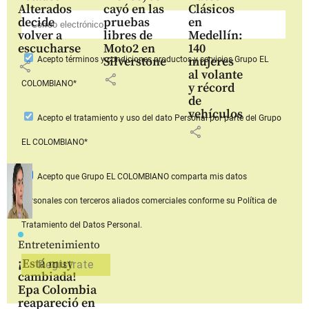
Alterados
cayó en las
Clásicos
decide
pruebas
en
volver a
libres de
Medellín:
escucharse
Moto2 en
140
Silverstone
mujeres
Acepto
términos y condiciones productos y servicios
Grupo EL
share
al volante
share
COLOMBIANO*
y récord
de
vehículos
Acepto
el tratamiento y uso del dato Personal
por parte del Grupo
share
EL COLOMBIANO*
Acepto que Grupo EL COLOMBIANO
comparta mis datos
personales con terceros aliados comerciales
conforme su Política de
Tratamiento del Datos Personal.
Entretenimiento
¡Está muy
cambiada!
Epa Colombia
reapareció en