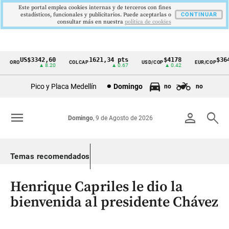
Este portal emplea cookies internas y de terceros con fines
estadísticos, funcionales y publicitarios. Puede aceptarlas o
CONTINUAR
consultar más en nuestra
politica de cookies
US$3342,60
1621,34 pts
$4178
$3648
ORO
COLCAP
USD/COP
EUR/COP
Cintillo
▲ 8.20
▲ 0.67
▲ 0.42
—
de
Pico y Placa Medellín
Domingo
no
no
indicadores
económicos
menu
person
search
Domingo
, 9 de Agosto de 2026
Colombia
Temas recomendados
Henrique Capriles le dio la
bienvenida al presidente Chávez