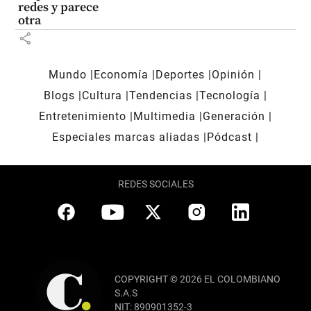
redes y parece
otra
share
Mundo
Economía
Deportes
Opinión
Blogs
Cultura
Tendencias
Tecnología
Entretenimiento
Multimedia
Generación
Especiales marcas aliadas
Pódcast
REDES SOCIALES
COPYRIGHT © 2026 EL COLOMBIANO
S.A.S
NIT: 890901352-3