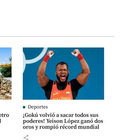
Deportes
etro
¡Gokú volvió a sacar todos sus
l
poderes! Yeison López ganó dos
oros y rompió récord mundial
share