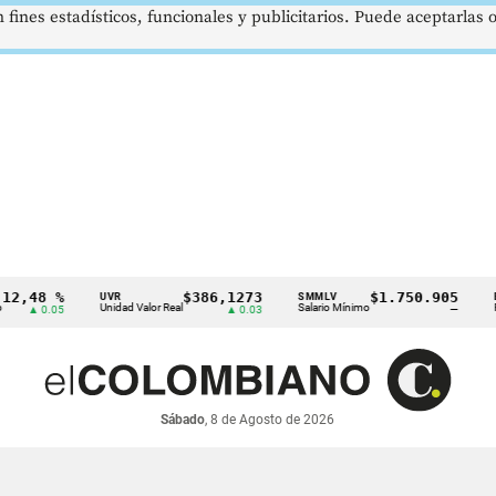
 fines estadísticos, funcionales y publicitarios. Puede aceptarlas
8 %
$386,1273
$1.750.905
UVR
SMMLV
BRENT
Unidad Valor Real
Salario Mínimo
Petróleo
0.05
▲ 0.03
—
Sábado
, 8 de Agosto de 2026