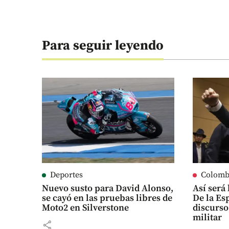
Para seguir leyendo
Deportes
Colomb
Nuevo susto para David Alonso,
Así será
se cayó en las pruebas libres de
De la Es
Moto2 en Silverstone
discurso
militar
share