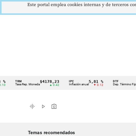
Este portal emplea cookies internas y de terceros con
$4178,23
5,81 %
12,4
TRM
IPC
DTF
Cintillo
Tasa Rep. Moneda
Inflación anual
Dep. Término Fijo
▲ 0.42
▼ 0.12
▲ 
de
indicadores
graphic_eq
play_arrow
photo_camera
económicos
Colombia
Temas recomendados