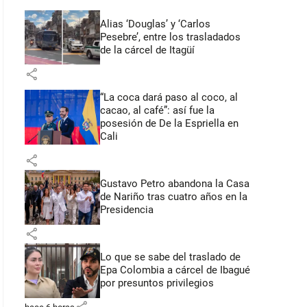
Alias ‘Douglas’ y ‘Carlos
Pesebre’, entre los trasladados
de la cárcel de Itagüí
share
“La coca dará paso al coco, al
cacao, al café”: así fue la
posesión de De la Espriella en
Cali
share
Gustavo Petro abandona la Casa
de Nariño tras cuatro años en la
Presidencia
share
Lo que se sabe del traslado de
Epa Colombia a cárcel de Ibagué
por presuntos privilegios