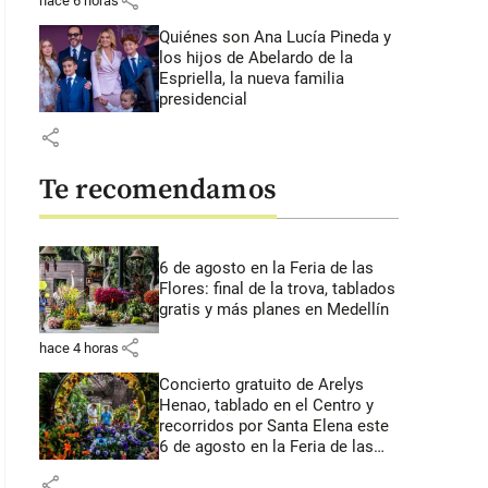
share
hace 6 horas
Quiénes son Ana Lucía Pineda y
los hijos de Abelardo de la
Espriella, la nueva familia
presidencial
share
Te recomendamos
6 de agosto en la Feria de las
Flores: final de la trova, tablados
gratis y más planes en Medellín
share
hace 4 horas
Concierto gratuito de Arelys
Henao, tablado en el Centro y
recorridos por Santa Elena este
6 de agosto en la Feria de las
Flores
share