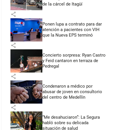
de la cárcel de Itagüí
share
Ponen lupa a contrato para dar
atención a pacientes con VIH
que la Nueva EPS terminó
share
Concierto sorpresa: Ryan Castro
y Feid cantaron en terraza de
Pedregal
share
Condenaron a médico por
abusar de joven en consultorio
del centro de Medellín
share
“Me desahuciaron”: La Segura
habló sobre su delicada
situación de salud