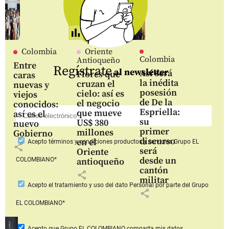
Colombia
Oriente
Colombia
Antioqueño
Entre
Regístrate
al newsletter
Así será
Flores que
caras
la inédita
cruzan el
nuevas y
posesión
cielo: así es
viejos
de De la
el negocio
conocidos:
Espriella:
que mueve
así es el
su
US$ 380
nuevo
primer
millones
Gobierno
discurso
en el
Acepto
términos y condiciones productos y servicios
Grupo EL
share
será
Oriente
desde un
COLOMBIANO*
antioqueño
cantón
share
militar
Acepto
el tratamiento y uso del dato Personal
por parte del Grupo
share
EL COLOMBIANO*
Acepto que Grupo EL COLOMBIANO
comparta mis datos