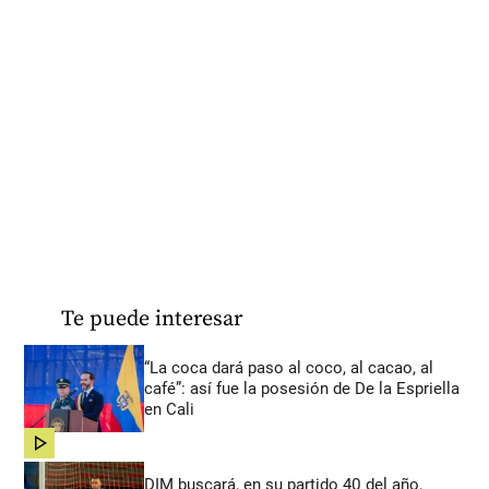
Te puede interesar
“La coca dará paso al coco, al cacao, al
café”: así fue la posesión de De la Espriella
en Cali
share
DIM buscará, en su partido 40 del año,