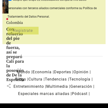
personales con terceros aliados comerciales
conforme su Política de
Tratamiento del Datos Personal.
Colombia
Con
refuerzo
del pie
de
fuerza,
así se
preparó
Cali para
la
posesión
Mundo
Economía
Deportes
Opinión
de De la
Blogs
Cultura
Tendencias
Tecnología
Espriella
share
Entretenimiento
Multimedia
Generación
Especiales marcas aliadas
Pódcast