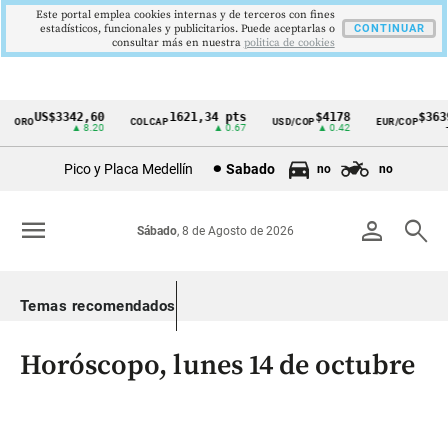
Este portal emplea cookies internas y de terceros con fines
estadísticos, funcionales y publicitarios. Puede aceptarlas o
CONTINUAR
consultar más en nuestra
politica de cookies
US$3342,60
1621,34 pts
$4178
$3639
ORO
COLCAP
USD/COP
EUR/COP
Cintillo
▲ 8.20
▲ 0.67
▲ 0.42
—
de
Pico y Placa Medellín
Sabado
no
no
indicadores
económicos
menu
person
search
Sábado
, 8 de Agosto de 2026
Colombia
Temas recomendados
Horóscopo, lunes 14 de octubre