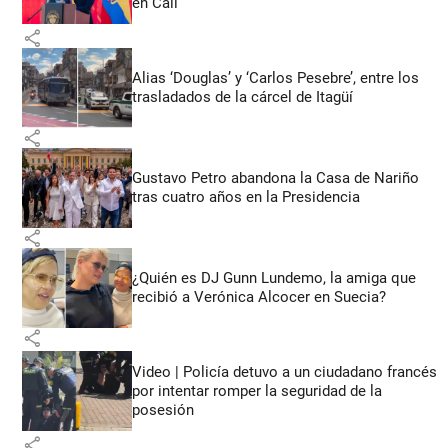
en Cali
share
Alias ‘Douglas’ y ‘Carlos Pesebre’, entre los
trasladados de la cárcel de Itagüí
share
Gustavo Petro abandona la Casa de Nariño
tras cuatro años en la Presidencia
share
¿Quién es DJ Gunn Lundemo, la amiga que
recibió a Verónica Alcocer en Suecia?
share
Video | Policía detuvo a un ciudadano francés
por intentar romper la seguridad de la
posesión
share