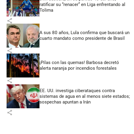
ratificar su “renacer” en Liga enfrentando al
Tolima
share
A sus 80 años, Lula confirma que buscará un
cuarto mandato como presidente de Brasil
share
¡Pilas con las quemas! Barbosa decretó
alerta naranja por incendios forestales
share
EE. UU. investiga ciberataques contra
sistemas de agua en al menos siete estados;
sospechas apuntan a Irán
share