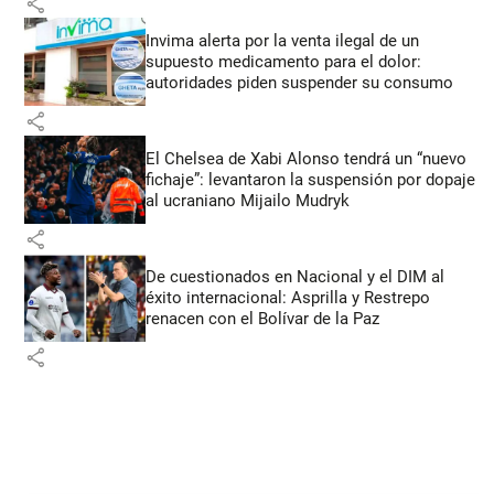
share
Invima alerta por la venta ilegal de un
supuesto medicamento para el dolor:
autoridades piden suspender su consumo
share
El Chelsea de Xabi Alonso tendrá un “nuevo
fichaje”: levantaron la suspensión por dopaje
al ucraniano Mijailo Mudryk
share
De cuestionados en Nacional y el DIM al
éxito internacional: Asprilla y Restrepo
renacen con el Bolívar de la Paz
share