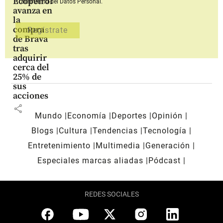
Ecopetrol
Tratamiento del Datos Personal.
avanza en
la
compra
de Brava
tras
adquirir
cerca del
25% de
sus
acciones
share
Mundo
Economía
Deportes
Opinión
Blogs
Cultura
Tendencias
Tecnología
Entretenimiento
Multimedia
Generación
Especiales marcas aliadas
Pódcast
REDES SOCIALES