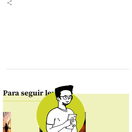
share
Para seguir leyendo