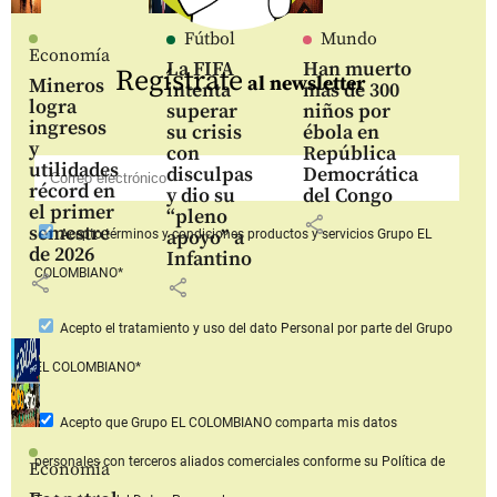
Fútbol
Mundo
Economía
La FIFA
Han muerto
Regístrate
al newsletter
Mineros
intenta
más de 300
logra
superar
niños por
ingresos
su crisis
ébola en
y
con
República
utilidades
disculpas
Democrática
récord en
y dio su
del Congo
el primer
“pleno
share
semestre
apoyo” a
Acepto
términos y condiciones productos y servicios
Grupo EL
de 2026
Infantino
COLOMBIANO*
share
share
Acepto
el tratamiento y uso del dato Personal
por parte del Grupo
EL COLOMBIANO*
Acepto que Grupo EL COLOMBIANO
comparta mis datos
personales con terceros aliados comerciales
conforme su Política de
Economía