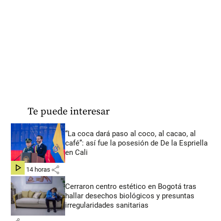
Te puede interesar
“La coca dará paso al coco, al cacao, al
café”: así fue la posesión de De la Espriella
en Cali
share
hace 14 horas
Cerraron centro estético en Bogotá tras
hallar desechos biológicos y presuntas
irregularidades sanitarias