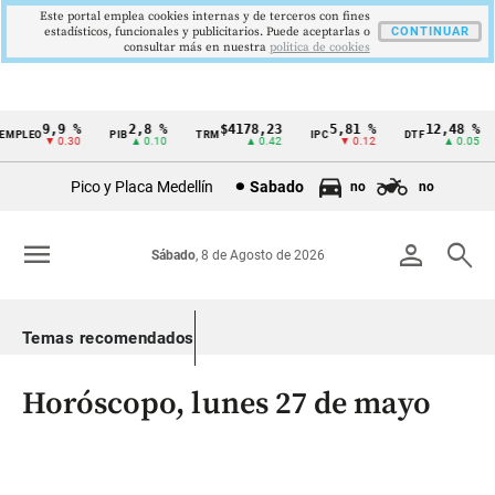
Este portal emplea cookies internas y de terceros con fines
estadísticos, funcionales y publicitarios. Puede aceptarlas o
CONTINUAR
consultar más en nuestra
politica de cookies
9,9 %
2,8 %
$4178,23
5,81 %
12,48 %
PLEO
PIB
TRM
IPC
DTF
Cintillo
▼ 0.30
▲ 0.10
▲ 0.42
▼ 0.12
▲ 0.05
de
Pico y Placa Medellín
Sabado
no
no
indicadores
económicos
menu
person
search
Sábado
, 8 de Agosto de 2026
Colombia
Temas recomendados
Horóscopo, lunes 27 de mayo