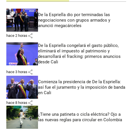
De la Espriella dio por terminadas las
negociaciones con grupos armados y
anunció megacárceles
share
hace 2 horas
De la Espriella congelará el gasto público,
eliminará el impuesto al patrimonio y
desarrollará el fracking: primeros anuncios
desde Cali
share
hace 3 horas
Comienza la presidencia de De la Espriella:
así fue el juramento y la imposición de banda
en Cali
share
hace 8 horas
¿Tiene una patineta o cicla eléctrica? Ojo a
las nuevas reglas para circular en Colombia