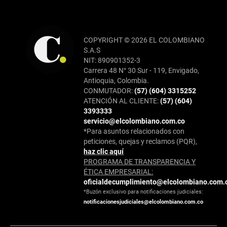
COPYRIGHT © 2026 EL COLOMBIANO
S.A.S
NIT: 890901352-3
Carrera 48 N° 30 Sur - 119, Envigado,
Antioquia, Colombia.
CONMUTADOR:
(57) (604) 3315252
ATENCIÓN AL CLIENTE:
(57) (604)
3393333
servicio@elcolombiano.com.co
*Para asuntos relacionados con
peticiones, quejas y reclamos (PQR),
haz clic aquí
PROGRAMA DE TRANSPARENCIA Y
ÉTICA EMPRESARIAL:
oficialdecumplimiento@elcolombiano.com.
*Buzón exclusivo para notificaciones judiciales:
notificacionesjudiciales@elcolombiano.com.co