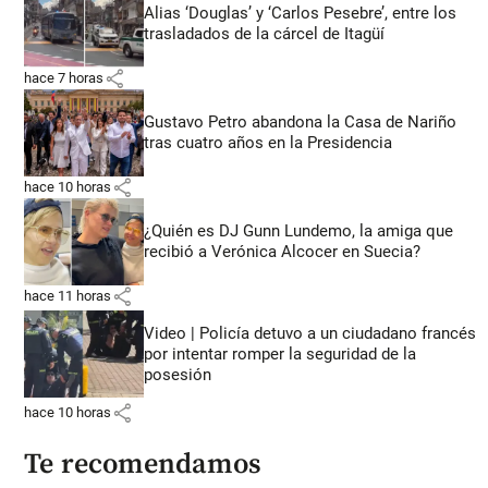
Alias ‘Douglas’ y ‘Carlos Pesebre’, entre los
trasladados de la cárcel de Itagüí
share
hace 7 horas
Gustavo Petro abandona la Casa de Nariño
tras cuatro años en la Presidencia
share
hace 10 horas
¿Quién es DJ Gunn Lundemo, la amiga que
recibió a Verónica Alcocer en Suecia?
share
hace 11 horas
Video | Policía detuvo a un ciudadano francés
por intentar romper la seguridad de la
posesión
share
hace 10 horas
Te recomendamos