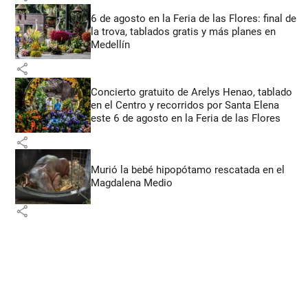
6 de agosto en la Feria de las Flores: final de
la trova, tablados gratis y más planes en
Medellín
share
Concierto gratuito de Arelys Henao, tablado
en el Centro y recorridos por Santa Elena
este 6 de agosto en la Feria de las Flores
share
Murió la bebé hipopótamo rescatada en el
Magdalena Medio
share