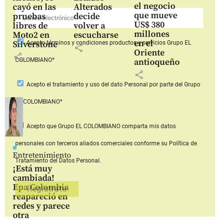
el negocio
cayó en las
Alterados
que mueve
pruebas
decide
US$ 380
libres de
volver a
millones
Moto2 en
escucharse
en el
Silverstone
Acepto
términos y condiciones productos y servicios
Grupo EL
share
Oriente
share
COLOMBIANO*
antioqueño
share
Acepto
el tratamiento y uso del dato Personal
por parte del Grupo
EL COLOMBIANO*
Acepto que Grupo EL COLOMBIANO
comparta mis datos
personales con terceros aliados comerciales
conforme su Política de
Entretenimiento
Tratamiento del Datos Personal.
¡Está muy
cambiada!
Epa Colombia
reapareció en
redes y parece
otra