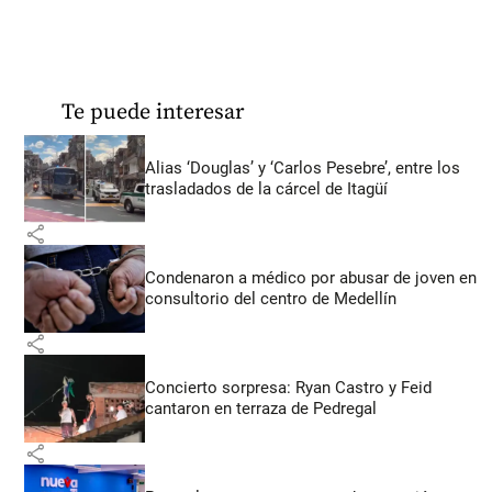
Te puede interesar
Alias ‘Douglas’ y ‘Carlos Pesebre’, entre los
trasladados de la cárcel de Itagüí
share
Condenaron a médico por abusar de joven en
consultorio del centro de Medellín
share
Concierto sorpresa: Ryan Castro y Feid
cantaron en terraza de Pedregal
share