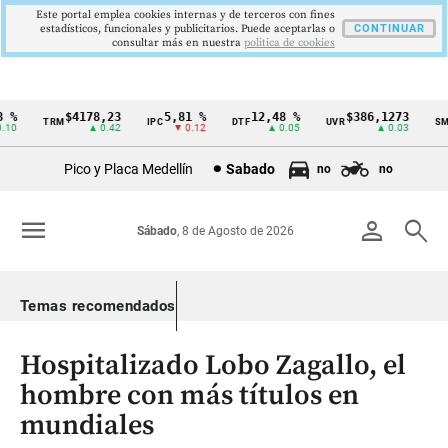
Este portal emplea cookies internas y de terceros con fines
estadísticos, funcionales y publicitarios. Puede aceptarlas o
CONTINUAR
consultar más en nuestra
politica de cookies
%
$4178,23
5,81 %
12,48 %
$386,1273
TRM
IPC
DTF
UVR
SMM
Cintillo
0
▲ 0.42
▼ 0.12
▲ 0.05
▲ 0.03
de
Pico y Placa Medellín
Sabado
no
no
indicadores
económicos
menu
person
search
Sábado
, 8 de Agosto de 2026
Colombia
Temas recomendados
Hospitalizado Lobo Zagallo, el
hombre con más títulos en
mundiales