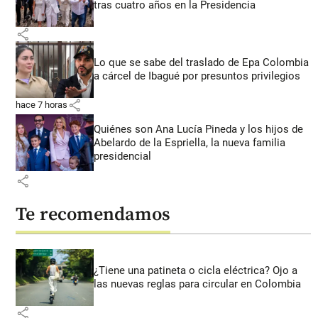
tras cuatro años en la Presidencia
share
Lo que se sabe del traslado de Epa Colombia
a cárcel de Ibagué por presuntos privilegios
share
hace 7 horas
Quiénes son Ana Lucía Pineda y los hijos de
Abelardo de la Espriella, la nueva familia
presidencial
share
Te recomendamos
¿Tiene una patineta o cicla eléctrica? Ojo a
las nuevas reglas para circular en Colombia
share