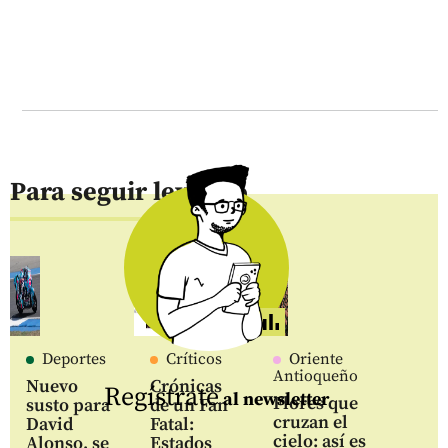
Para seguir leyendo
Deportes
Críticos
Oriente
Antioqueño
Nuevo
Crónicas
Regístrate
al newsletter
Flores que
susto para
de un Fan
cruzan el
David
Fatal:
cielo: así es
Alonso, se
Estados