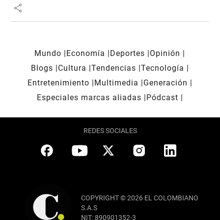
share
Mundo
Economía
Deportes
Opinión
Blogs
Cultura
Tendencias
Tecnología
Entretenimiento
Multimedia
Generación
Especiales marcas aliadas
Pódcast
REDES SOCIALES
COPYRIGHT © 2026 EL COLOMBIANO
S.A.S
NIT: 890901352-3