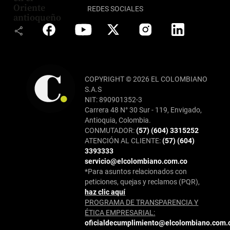
Oriente
REDES SOCIALES
antioqueño
share
COPYRIGHT © 2026 EL COLOMBIANO
S.A.S
NIT: 890901352-3
Carrera 48 N° 30 Sur - 119, Envigado,
Antioquia, Colombia.
CONMUTADOR:
(57) (604) 3315252
ATENCIÓN AL CLIENTE:
(57) (604)
3393333
servicio@elcolombiano.com.co
*Para asuntos relacionados con
peticiones, quejas y reclamos (PQR),
haz clic aquí
PROGRAMA DE TRANSPARENCIA Y
ÉTICA EMPRESARIAL:
oficialdecumplimiento@elcolombiano.com.