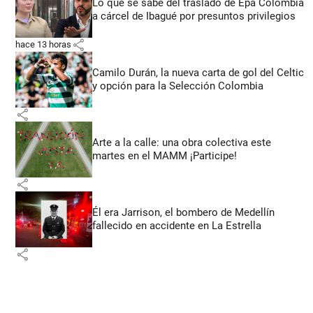
Lo que se sabe del traslado de Epa Colombia
a cárcel de Ibagué por presuntos privilegios
share
hace 13 horas
Camilo Durán, la nueva carta de gol del Celtic
y opción para la Selección Colombia
share
Arte a la calle: una obra colectiva este
martes en el MAMM ¡Participe!
share
Él era Jarrison, el bombero de Medellín
fallecido en accidente en La Estrella
share