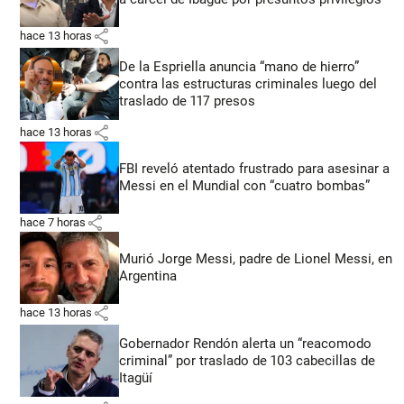
share
hace 13 horas
De la Espriella anuncia “mano de hierro”
contra las estructuras criminales luego del
traslado de 117 presos
share
hace 13 horas
FBI reveló atentado frustrado para asesinar a
Messi en el Mundial con “cuatro bombas”
share
hace 7 horas
Murió Jorge Messi, padre de Lionel Messi, en
Argentina
share
hace 13 horas
Gobernador Rendón alerta un “reacomodo
criminal” por traslado de 103 cabecillas de
Itagüí