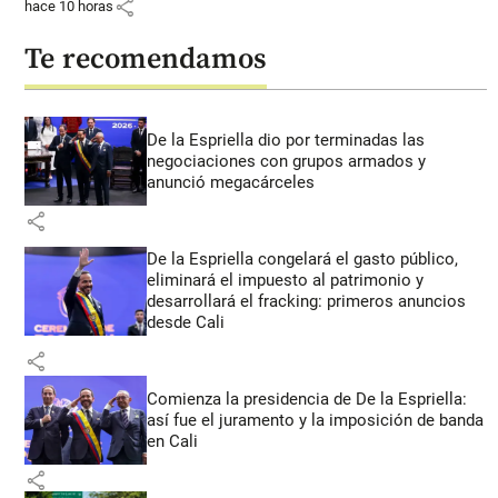
share
hace 10 horas
Te recomendamos
De la Espriella dio por terminadas las
negociaciones con grupos armados y
anunció megacárceles
share
De la Espriella congelará el gasto público,
eliminará el impuesto al patrimonio y
desarrollará el fracking: primeros anuncios
desde Cali
share
Comienza la presidencia de De la Espriella:
así fue el juramento y la imposición de banda
en Cali
share