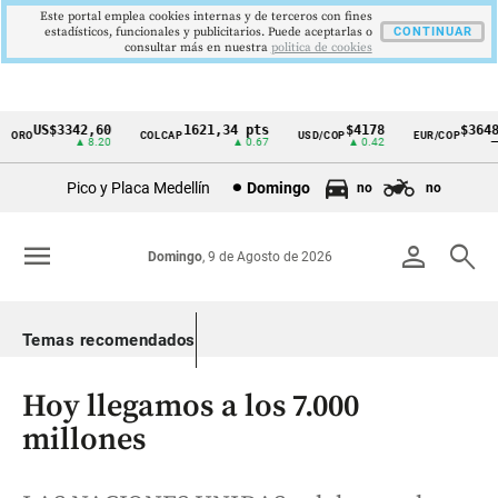
Este portal emplea cookies internas y de terceros con fines
estadísticos, funcionales y publicitarios. Puede aceptarlas o
CONTINUAR
consultar más en nuestra
politica de cookies
US$3342,60
1621,34 pts
$4178
$3648
ORO
COLCAP
USD/COP
EUR/COP
Cintillo
▲ 8.20
▲ 0.67
▲ 0.42
—
de
Pico y Placa Medellín
Domingo
no
no
indicadores
económicos
menu
person
search
Domingo
, 9 de Agosto de 2026
Colombia
Temas recomendados
Hoy llegamos a los 7.000
millones