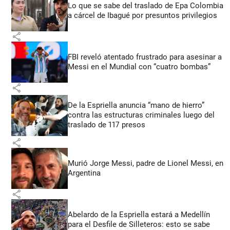
Lo que se sabe del traslado de Epa Colombia
a cárcel de Ibagué por presuntos privilegios
share
FBI reveló atentado frustrado para asesinar a
Messi en el Mundial con “cuatro bombas”
share
De la Espriella anuncia “mano de hierro”
contra las estructuras criminales luego del
traslado de 117 presos
share
Murió Jorge Messi, padre de Lionel Messi, en
Argentina
share
Abelardo de la Espriella estará a Medellín
para el Desfile de Silleteros: esto se sabe