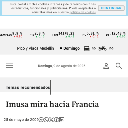
Este portal emplea cookies internas y de terceros con fines
estadísticos, funcionales y publicitarios. Puede aceptarlas o
CONTINUAR
consultar más en nuestra
politica de cookies
9,9 %
2,8 %
$4178,23
5,81 %
12,48 %
MPLEO
PIB
TRM
IPC
DTF
Cintillo
▼ 0.30
▲ 0.10
▲ 0.42
▼ 0.12
▲ 0.05
de
Pico y Placa Medellín
Domingo
no
no
indicadores
económicos
menu
person
search
Domingo
, 9 de Agosto de 2026
Colombia
Temas recomendados
Imusa mira hacia Francia
25 de mayo de 2009