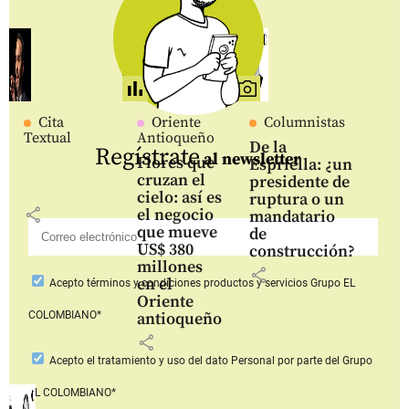
Cita
Oriente
Columnistas
Textual
Antioqueño
De la
Regístrate
al newsletter
Flores que
Espriella: ¿un
cruzan el
presidente de
cielo: así es
ruptura o un
share
el negocio
mandatario
que mueve
de
US$ 380
construcción?
millones
share
en el
Acepto
términos y condiciones productos y servicios
Grupo EL
Oriente
COLOMBIANO*
antioqueño
share
Acepto
el tratamiento y uso del dato Personal
por parte del Grupo
EL COLOMBIANO*