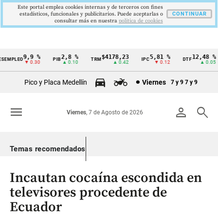
Este portal emplea cookies internas y de terceros con fines
estadísticos, funcionales y publicitarios. Puede aceptarlas o
CONTINUAR
consultar más en nuestra
politica de cookies
9,9 %
2,8 %
$4178,23
5,81 %
12,48 %
EMPLEO
PIB
TRM
IPC
DTF
Cintillo
▼ 0.30
▲ 0.10
▲ 0.42
▼ 0.12
▲ 0.05
de
Pico y Placa Medellín
Viernes
7 y 9
7 y 9
indicadores
económicos
menu
person
search
Viernes
, 7 de Agosto de 2026
Colombia
Temas recomendados
Incautan cocaína escondida en
televisores procedente de
Ecuador