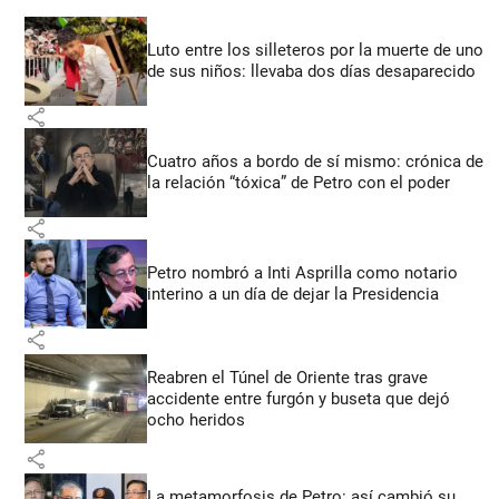
Luto entre los silleteros por la muerte de uno
de sus niños: llevaba dos días desaparecido
share
Cuatro años a bordo de sí mismo: crónica de
la relación “tóxica” de Petro con el poder
share
Petro nombró a Inti Asprilla como notario
interino a un día de dejar la Presidencia
share
Reabren el Túnel de Oriente tras grave
accidente entre furgón y buseta que dejó
ocho heridos
share
La metamorfosis de Petro: así cambió su