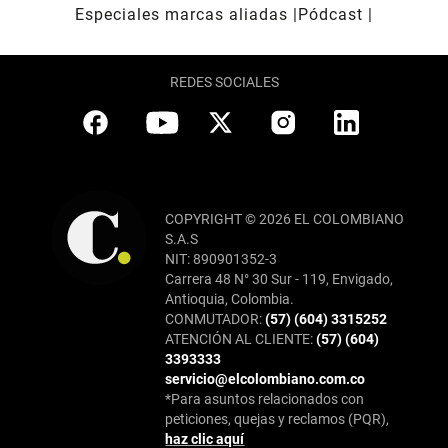
Especiales marcas aliadas
Pódcast
REDES SOCIALES
COPYRIGHT © 2026 EL COLOMBIANO
S.A.S
NIT: 890901352-3
Carrera 48 N° 30 Sur - 119, Envigado,
Antioquia, Colombia.
CONMUTADOR:
(57) (604) 3315252
ATENCIÓN AL CLIENTE:
(57) (604)
3393333
servicio@elcolombiano.com.co
*Para asuntos relacionados con
peticiones, quejas y reclamos (PQR),
haz clic aquí