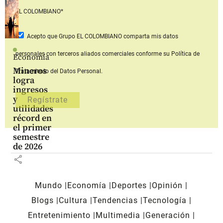
EL COLOMBIANO*
Acepto que Grupo EL COLOMBIANO
comparta mis datos
personales con terceros aliados comerciales
conforme su Política de
Economía
Mineros
Tratamiento del Datos Personal.
logra
ingresos
y
utilidades
récord en
el primer
semestre
de 2026
share
Mundo
Economía
Deportes
Opinión
Blogs
Cultura
Tendencias
Tecnología
Entretenimiento
Multimedia
Generación