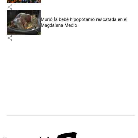
share
Murió la bebé hipopótamo rescatada en el
Magdalena Medio
share