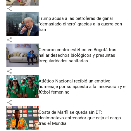
share
Trump acusa a las petroleras de ganar
“demasiado dinero” gracias a la guerra con
Irán
share
Cerraron centro estético en Bogotá tras
hallar desechos biológicos y presuntas
irregularidades sanitarias
share
Atlético Nacional recibió un emotivo
homenaje por su apuesta a la innovación y el
fútbol femenino
share
Costa de Marfil se queda sin DT;
decimoctavo entrenador que deja el cargo
tras el Mundial