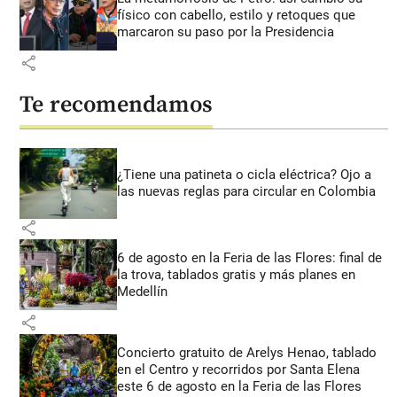
físico con cabello, estilo y retoques que
marcaron su paso por la Presidencia
share
Te recomendamos
¿Tiene una patineta o cicla eléctrica? Ojo a
las nuevas reglas para circular en Colombia
share
6 de agosto en la Feria de las Flores: final de
la trova, tablados gratis y más planes en
Medellín
share
Concierto gratuito de Arelys Henao, tablado
en el Centro y recorridos por Santa Elena
este 6 de agosto en la Feria de las Flores