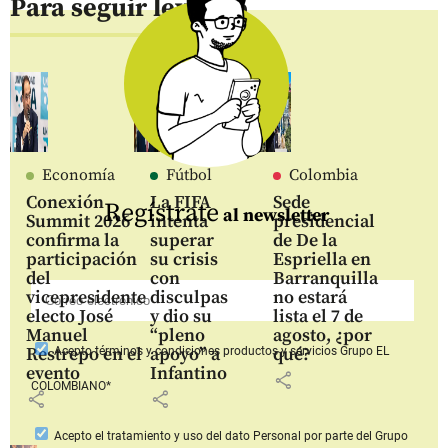
Para seguir leyendo
Economía
Fútbol
Colombia
Conexión
La FIFA
Sede
Regístrate
al newsletter
Summit 2026
intenta
presidencial
confirma la
superar
de De la
participación
su crisis
Espriella en
del
con
Barranquilla
vicepresidente
disculpas
no estará
electo José
y dio su
lista el 7 de
Manuel
“pleno
agosto, ¿por
Restrepo en el
apoyo” a
qué?
Acepto
términos y condiciones productos y servicios
Grupo EL
evento
Infantino
share
COLOMBIANO*
share
share
Acepto
el tratamiento y uso del dato Personal
por parte del Grupo